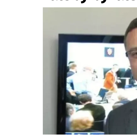
Provozovatelem serveru ne
Zaznamenali jste udál