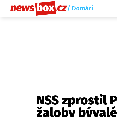
/ Domácí
NSS zprostil 
žaloby býval
Etický kodex
Redakce
Kon