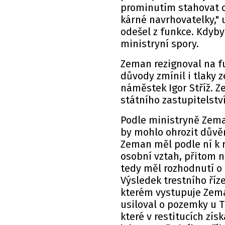
prominutím stahovat o
kárné navrhovatelky," 
odešel z funkce. Kdyby
ministryní spory.
Zeman rezignoval na fu
důvody zmínil i tlaky 
náměstek Igor Stříž. 
státního zastupitelstv
Podle ministryně Zeman
by mohlo ohrozit důvěr
Zeman měl podle ní k re
osobní vztah, přitom 
tedy měl rozhodnutí o
Výsledek trestního říz
kterém vystupuje Zema
usiloval o pozemky u 
které v restitucích zí