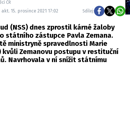
ěcí ČR
 akt. 15. prosince 2021 17:02
Sdílej:
oud (NSS) dnes zprostil kárné žaloby
ho státního zástupce Pavla Zemana.
tě ministryně spravedlnosti Marie
 kvůli Zemanovu postupu v restituční
ů. Navrhovala v ní snížit státnímu