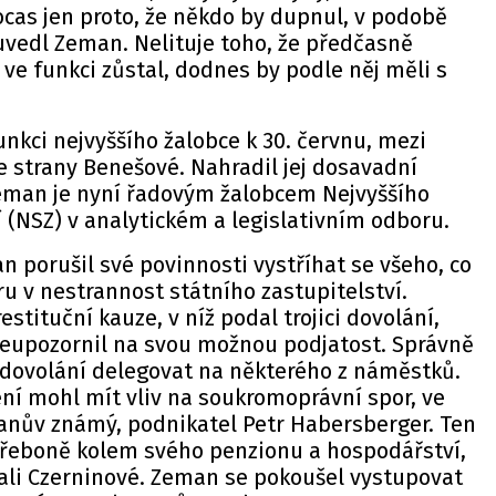
cas jen proto, že někdo by dupnul, v podobě
uvedl Zeman. Nelituje toho, že předčasně
 ve funkci zůstal, dodnes by podle něj měli s
nkci nejvyššího žalobce k 30. červnu, mezi
ze strany Benešové. Nahradil jej dosavadní
Zeman je nyní řadovým žalobcem Nejvyššího
í (NSZ) v analytickém a legislativním odboru.
 porušil své povinnosti vystříhat se všeho, co
u v nestrannost státního zastupitelství.
stituční kauze, v níž podal trojici dovolání,
neupozornil na svou možnou podjatost. Správně
 dovolání delegovat na některého z náměstků.
ení mohl mít vliv na soukromoprávní spor, ve
nův známý, podnikatel Petr Habersberger. Ten
Třeboně kolem svého penzionu a hospodářství,
skali Czerninové. Zeman se pokoušel vystupovat