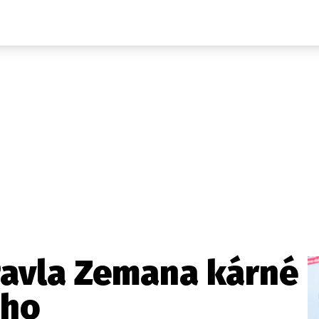
Domácí
České celebrity
Zahraničí
Světové celebrity
Počasí
Krimi
Ekonomika
Kultura
Společnost
Sport
Pavla Zemana kárné
ého
takt
Vydavatel
Inzerce
Osobní údaje / Cookies
Volná míst