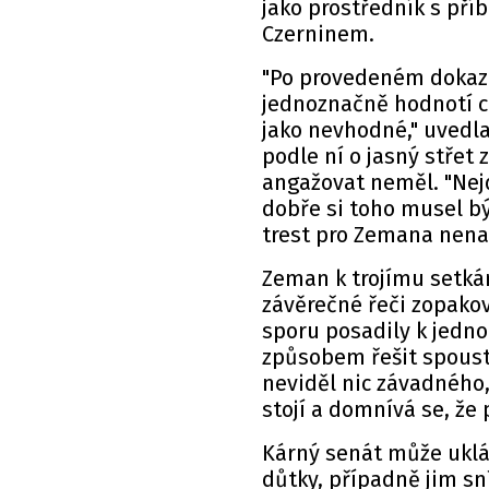
jako prostředník s př
Czerninem.
"Po provedeném dokazo
jednoznačně hodnotí c
jako nevhodné," uvedl
podle ní o jasný střet
angažovat neměl. "Nejd
dobře si toho musel bý
trest pro Zemana nena
Zeman k trojímu setká
závěrečné řeči zopakov
sporu posadily k jedno
způsobem řešit spoust
neviděl nic závadného,
stojí a domnívá se, že
Kárný senát může uklá
důtky, případně jim sní