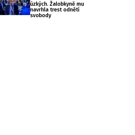
úzkých. Žalobkyně mu
navrhla trest odnětí
svobody