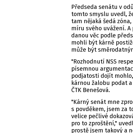
Předseda senátu v odů
tomto smyslu uvedl, že
tam nějaká šedá zóna, 
míru svého uvážení. A 
danou věc podle předs
mohli být kárně postiž
může být směrodatným 
"Rozhodnutí NSS respe
písemnou argumentací.
podjatosti dojít mohlo
kárnou žalobu podat a
ČTK Benešová.
"Kárný senát mne zpros
s povděkem, jsem za to
velice pečlivé dokazov
pro to zproštění," uved
prostě jsem takový a n