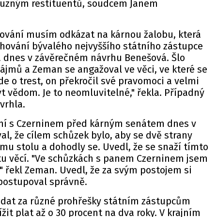
íbuzným restituentů, soudcem Janem
vání musím odkázat na kárnou žalobu, která
hování bývalého nejvyššího státního zástupce
a dnes v závěrečném návrhu Benešová. Šlo
 zájmů a Zeman se angažoval ve věci, ve které se
e o trest, on překročil své pravomoci a velmi
t vědom. Je to neomluvitelné," řekla. Případný
vrhla.
ní s Czerninem před kárným senátem dnes v
al, že cílem schůzek bylo, aby se dvě strany
mu stolu a dohodly se. Uvedl, že se snaží tímto
u věcí. "Ve schůzkách s panem Czerninem jsem
" řekl Zeman. Uvedl, že za svým postojem si
 postupoval správně.
dat za různé prohřešky státním zástupcům
žit plat až o 30 procent na dva roky. V krajním