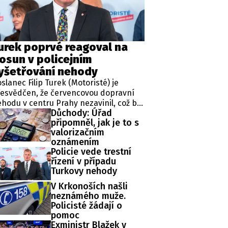
ěh, fotografie, videa?
urek poprvé reagoval na
osun v policejním
yšetřování nehody
slanec Filip Turek (Motoristé) je
esvědčen, že červencovou dopravní
hodu v centru Prahy nezavinil, což by
Důchody: Úřad
dle jeho slov mělo prokázat i
připomněl, jak je to s
obíhající vyšetřování. Policie v
valorizačním
ípadu zahájila trestní řízení a zároveň
oznámením
řídila znalecké zkoumání. Nikdo
Policie vede trestní
tím nebyl obviněn.
řízení v případu
Turkovy nehody
V Krkonoších našli
neznámého muže.
Policisté žádají o
pomoc
Exministr Blažek v