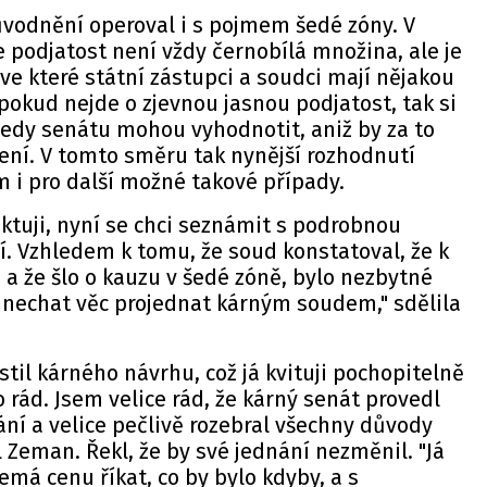
vodnění operoval i s pojmem šedé zóny. V
 podjatost není vždy černobílá množina, ale je
ve které státní zástupci a soudci mají nějakou
pokud nejde o zjevnou jasnou podjatost, tak si
edy senátu mohou vyhodnotit, aniž by za to
ení. V tomto směru tak nynější rozhodnutí
i pro další možné takové případy.
ktuji, nyní se chci seznámit s podrobnou
 Vzhledem k tomu, že soud konstatoval, že k
, a že šlo o kauzu v šedé zóně, bylo nezbytné
 nechat věc projednat kárným soudem," sdělila
til kárného návrhu, což já kvituji pochopitelně
 rád. Jsem velice rád, že kárný senát provedl
ání a velice pečlivě rozebral všechny důvody
l Zeman. Řekl, že by své jednání nezměnil. "Já
emá cenu říkat, co by bylo kdyby, a s