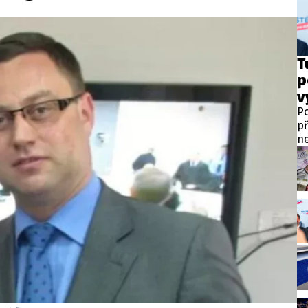
wsbox.cz je INCORP MEDIA GROUP s.r.o., IČ: 118 23 054
ost? Máte pro nás důležitou zprávu, příb
T
p
Pošlete nám mail na:
redakce@newsbox.cz
v
Nejlepší z vás odměníme
Po
př
ne
po
pr
př
na
za