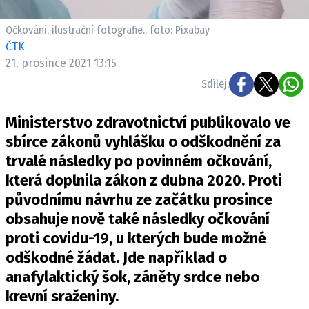
Pošlete e-mail na newsbox.cz
Očkování, ilustrační fotografie., foto: Pixabay
ČTK
ETICKÝ KODEX
21. prosince 2021 13:15
REDAKCE
Sdílej:
KONTAKT
VYDAVATEL
Ministerstvo zdravotnictví publikovalo ve
INZERCE
sbírce zákonů vyhlášku o odškodnění za
OSOBNÍ ÚDAJE / COOKIES
trvalé následky po povinném očkování,
která doplnila zákon z dubna 2020. Proti
VOLNÁ MÍSTA
původnímu návrhu ze začátku prosince
obsahuje nově také následky očkování
proti covidu-19, u kterých bude možné
odškodné žádat. Jde například o
Provozovatelem serveru newsbox.cz je
anafylaktický šok, záněty srdce nebo
INCORP MEDIA GROUP s.r.o., IČ: 118 23 054
krevní sraženiny.