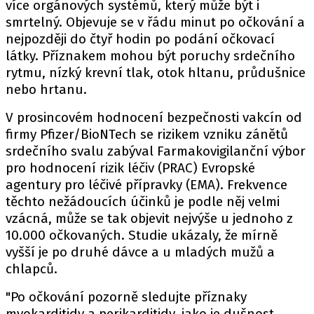
více orgánových systémů, který může být i
smrtelný. Objevuje se v řádu minut po očkování a
nejpozději do čtyř hodin po podání očkovací
látky. Příznakem mohou být poruchy srdečního
rytmu, nízký krevní tlak, otok hltanu, průdušnice
nebo hrtanu.
V prosincovém hodnocení bezpečnosti vakcín od
firmy Pfizer/BioNTech se rizikem vzniku zánětů
srdečního svalu zabýval Farmakovigilanční výbor
pro hodnocení rizik léčiv (PRAC) Evropské
agentury pro léčivé přípravky (EMA). Frekvence
těchto nežádoucích účinků je podle něj velmi
vzácná, může se tak objevit nejvýše u jednoho z
10.000 očkovaných. Studie ukázaly, že mírně
vyšší je po druhé dávce a u mladých mužů a
chlapců.
"Po očkování pozorně sledujte příznaky
myokarditidy a perikarditidy, jako je dušnost,