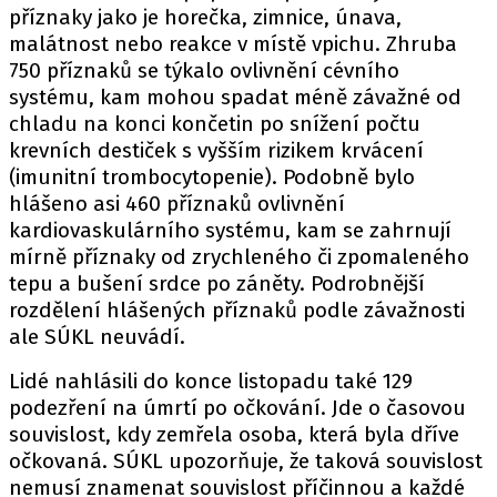
příznaky jako je horečka, zimnice, únava,
malátnost nebo reakce v místě vpichu. Zhruba
750 příznaků se týkalo ovlivnění cévního
systému, kam mohou spadat méně závažné od
chladu na konci končetin po snížení počtu
krevních destiček s vyšším rizikem krvácení
(imunitní trombocytopenie). Podobně bylo
hlášeno asi 460 příznaků ovlivnění
kardiovaskulárního systému, kam se zahrnují
mírně příznaky od zrychleného či zpomaleného
tepu a bušení srdce po záněty. Podrobnější
rozdělení hlášených příznaků podle závažnosti
ale SÚKL neuvádí.
Lidé nahlásili do konce listopadu také 129
podezření na úmrtí po očkování. Jde o časovou
souvislost, kdy zemřela osoba, která byla dříve
očkovaná. SÚKL upozorňuje, že taková souvislost
nemusí znamenat souvislost příčinnou a každé