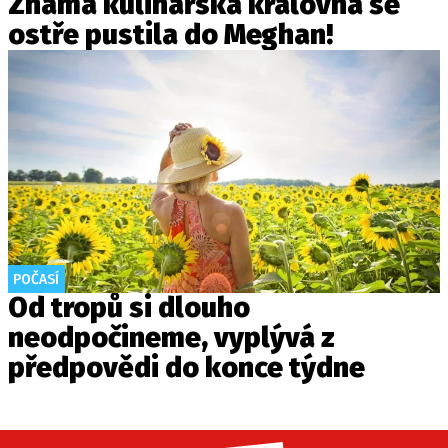
Známá kulinářská královna se
ostře pustila do Meghan!
POČASÍ
Od tropů si dlouho
neodpočineme, vyplývá z
předpovědi do konce týdne