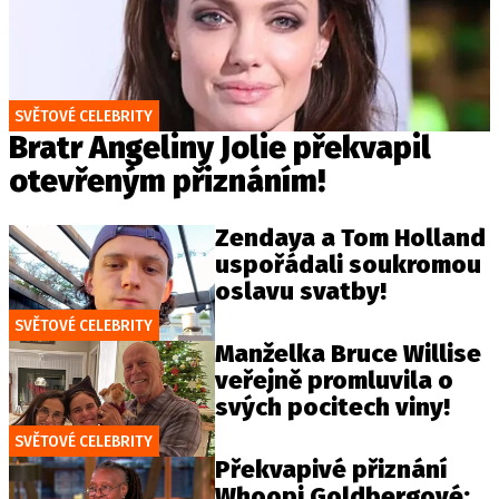
SVĚTOVÉ CELEBRITY
Bratr Angeliny Jolie překvapil
otevřeným přiznáním!
Zendaya a Tom Holland
uspořádali soukromou
oslavu svatby!
SVĚTOVÉ CELEBRITY
Manželka Bruce Willise
veřejně promluvila o
svých pocitech viny!
SVĚTOVÉ CELEBRITY
Překvapivé přiznání
Whoopi Goldbergové: