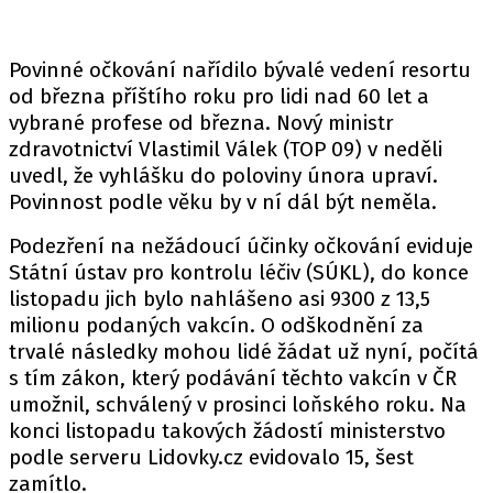
Povinné očkování nařídilo bývalé vedení resortu
od března příštího roku pro lidi nad 60 let a
vybrané profese od března. Nový ministr
zdravotnictví Vlastimil Válek (TOP 09) v neděli
uvedl, že vyhlášku do poloviny února upraví.
Povinnost podle věku by v ní dál být neměla.
Podezření na nežádoucí účinky očkování eviduje
Státní ústav pro kontrolu léčiv (SÚKL), do konce
listopadu jich bylo nahlášeno asi 9300 z 13,5
milionu podaných vakcín. O odškodnění za
trvalé následky mohou lidé žádat už nyní, počítá
s tím zákon, který podávání těchto vakcín v ČR
umožnil, schválený v prosinci loňského roku. Na
konci listopadu takových žádostí ministerstvo
podle serveru Lidovky.cz evidovalo 15, šest
zamítlo.