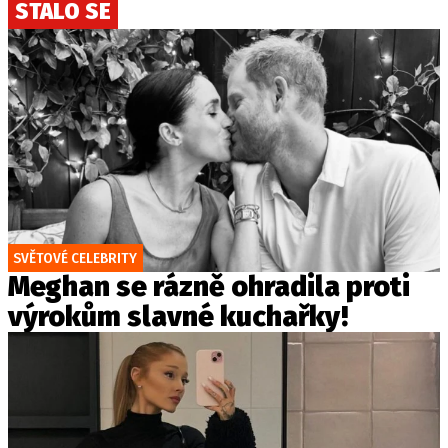
STALO SE
SVĚTOVÉ CELEBRITY
Meghan se rázně ohradila proti
výrokům slavné kuchařky!