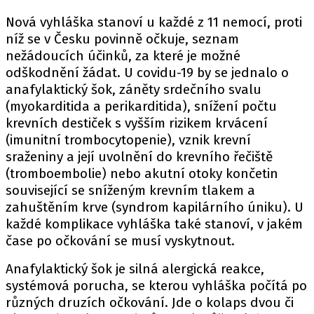
Nová vyhláška stanoví u každé z 11 nemocí, proti
níž se v Česku povinně očkuje, seznam
nežádoucích účinků, za které je možné
odškodnění žádat. U covidu-19 by se jednalo o
anafylaktický šok, záněty srdečního svalu
(myokarditida a perikarditida), snížení počtu
krevních destiček s vyšším rizikem krvácení
(imunitní trombocytopenie), vznik krevní
sraženiny a její uvolnění do krevního řečiště
(tromboembolie) nebo akutní otoky končetin
související se sníženým krevním tlakem a
zahuštěním krve (syndrom kapilárního úniku). U
každé komplikace vyhláška také stanoví, v jakém
čase po očkování se musí vyskytnout.
Anafylaktický šok je silná alergická reakce,
systémová porucha, se kterou vyhláška počítá po
různých druzích očkování. Jde o kolaps dvou či