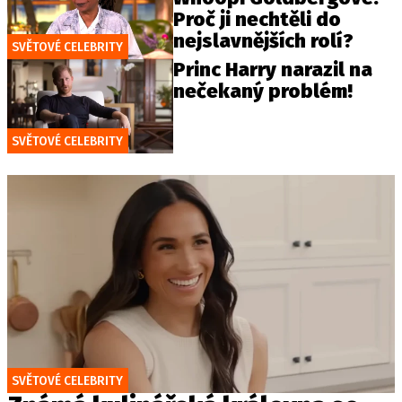
Proč ji nechtěli do
nejslavnějších rolí?
SVĚTOVÉ CELEBRITY
Princ Harry narazil na
nečekaný problém!
SVĚTOVÉ CELEBRITY
SVĚTOVÉ CELEBRITY