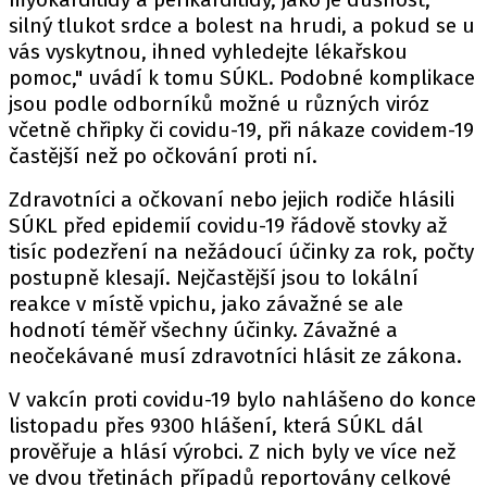
silný tlukot srdce a bolest na hrudi, a pokud se u
vás vyskytnou, ihned vyhledejte lékařskou
pomoc," uvádí k tomu SÚKL. Podobné komplikace
jsou podle odborníků možné u různých viróz
včetně chřipky či covidu-19, při nákaze covidem-19
častější než po očkování proti ní.
Zdravotníci a očkovaní nebo jejich rodiče hlásili
SÚKL před epidemií covidu-19 řádově stovky až
tisíc podezření na nežádoucí účinky za rok, počty
postupně klesají. Nejčastější jsou to lokální
reakce v místě vpichu, jako závažné se ale
hodnotí téměř všechny účinky. Závažné a
neočekávané musí zdravotníci hlásit ze zákona.
V vakcín proti covidu-19 bylo nahlášeno do konce
listopadu přes 9300 hlášení, která SÚKL dál
prověřuje a hlásí výrobci. Z nich byly ve více než
ve dvou třetinách případů reportovány celkové