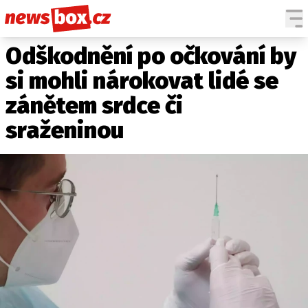
Odškodnění po očkování by
DOMÁCÍ
ČESKÉ CELEBRITY
ZAHRANIČÍ
SVĚTOVÉ CELEBRITY
si mohli nárokovat lidé se
POČASÍ
zánětem srdce či
KRIMI
sraženinou
EKONOMIKA
KULTURA
SPOLEČNOST
SPORT
SLEDUJTE NÁS NA
|
Máte příběh, fotku nebo video?