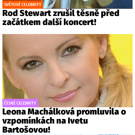
SVĚTOVÉ CELEBRITY
Rod Stewart zrušil těsně před
začátkem další koncert!
ČESKÉ CELEBRITY
Leona Machálková promluvila o
vzpomínkách na Ivetu
Bartošovou!