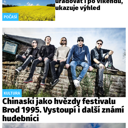
úřadovat i po víkendu,
ukazuje výhled
POČASÍ
KULTURA
Chinaski jako hvězdy festivalu
Brod 1995. Vystoupí i další známí
hudebníci