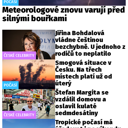
POČASÍ
Meteorologové znovu varují před
silnými bouřkami
Jiřina Bohdalová
vládne češtinou
bezchybně. U jednoho z
rodičů to neplatilo
ČESKÉ CELEBRITY
Smogová situace v
Česku. Na třech
místech platí už od
úterý
POČASÍ
Štefan Margita se
vzdálil domovu a
oslavil kulaté
sedmdesátiny
ČESKÉ CELEBRITY
Tropické počasí má