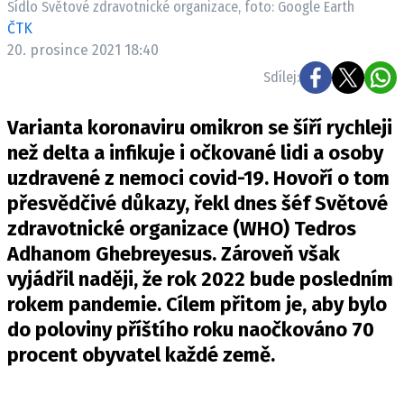
Sídlo Světové zdravotnické organizace, foto: Google Earth
Pošlete e-mail na newsbox.cz
ČTK
20. prosince 2021 18:40
ETICKÝ KODEX
Sdílej:
REDAKCE
Varianta koronaviru omikron se šíří rychleji
KONTAKT
než delta a infikuje i očkované lidi a osoby
VYDAVATEL
uzdravené z nemoci covid-19. Hovoří o tom
INZERCE
přesvědčivé důkazy, řekl dnes šéf Světové
OSOBNÍ ÚDAJE / COOKIES
zdravotnické organizace (WHO) Tedros
VOLNÁ MÍSTA
Adhanom Ghebreyesus. Zároveň však
vyjádřil naději, že rok 2022 bude posledním
rokem pandemie. Cílem přitom je, aby bylo
do poloviny příštího roku naočkováno 70
Provozovatelem serveru newsbox.cz je
procent obyvatel každé země.
INCORP MEDIA GROUP s.r.o., IČ: 118 23 054