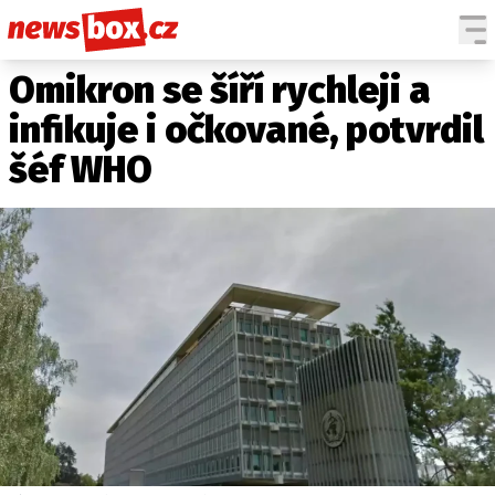
Omikron se šíří rychleji a
DOMÁCÍ
ČESKÉ CELEBRITY
ZAHRANIČÍ
SVĚTOVÉ CELEBRITY
infikuje i očkované, potvrdil
POČASÍ
šéf WHO
KRIMI
EKONOMIKA
KULTURA
SPOLEČNOST
SPORT
SLEDUJTE NÁS NA
|
Máte příběh, fotku nebo video?