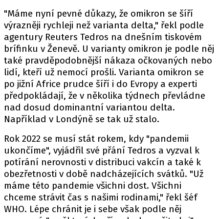
"Máme nyní pevné důkazy, že omikron se šíří
výrazněji rychleji než varianta delta," řekl podle
agentury Reuters Tedros na dnešním tiskovém
brífinku v Ženevě. U varianty omikron je podle něj
také pravděpodobnější nákaza očkovaných nebo
lidí, kteří už nemocí prošli. Varianta omikron se
po jižní Africe prudce šíří i do Evropy a experti
předpokládají, že v několika týdnech převládne
nad dosud dominantní variantou delta.
Například v Londýně se tak už stalo.
Rok 2022 se musí stát rokem, kdy "pandemii
ukončíme", vyjádřil své přání Tedros a vyzval k
potírání nerovnosti v distribuci vakcín a také k
obezřetnosti v době nadcházejících svátků. "Už
máme této pandemie všichni dost. Všichni
chceme strávit čas s našimi rodinami," řekl šéf
WHO. Lépe chránit je i sebe však podle něj