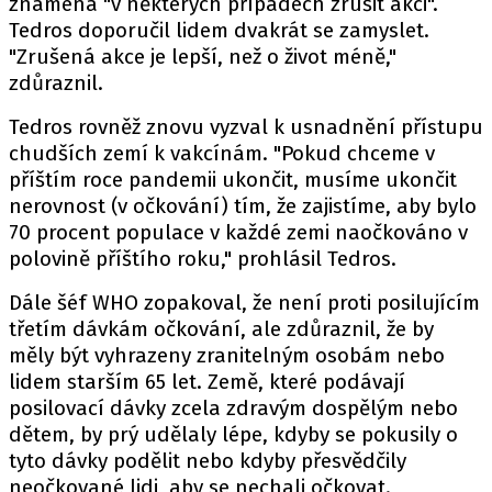
znamená "v některých případech zrušit akci".
Tedros doporučil lidem dvakrát se zamyslet.
"Zrušená akce je lepší, než o život méně,"
zdůraznil.
Tedros rovněž znovu vyzval k usnadnění přístupu
chudších zemí k vakcínám. "Pokud chceme v
příštím roce pandemii ukončit, musíme ukončit
nerovnost (v očkování) tím, že zajistíme, aby bylo
70 procent populace v každé zemi naočkováno v
polovině příštího roku," prohlásil Tedros.
Dále šéf WHO zopakoval, že není proti posilujícím
třetím dávkám očkování, ale zdůraznil, že by
měly být vyhrazeny zranitelným osobám nebo
lidem starším 65 let. Země, které podávají
posilovací dávky zcela zdravým dospělým nebo
dětem, by prý udělaly lépe, kdyby se pokusily o
tyto dávky podělit nebo kdyby přesvědčily
neočkované lidi, aby se nechali očkovat.