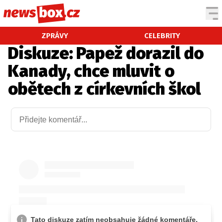
DOMÁCÍ
ČESKÉ CELEBRITY
ZPRÁVY
CELEBRITY
Diskuze: Papež dorazil do
ZAHRANIČÍ
SVĚTOVÉ CELEBRITY
Kanady, chce mluvit o
POČASÍ
obětech z církevních škol
KRIMI
EKONOMIKA
KULTURA
SPOLEČNOST
SPORT
SLEDUJTE NÁS NA
|
Máte příběh, fotku nebo video?