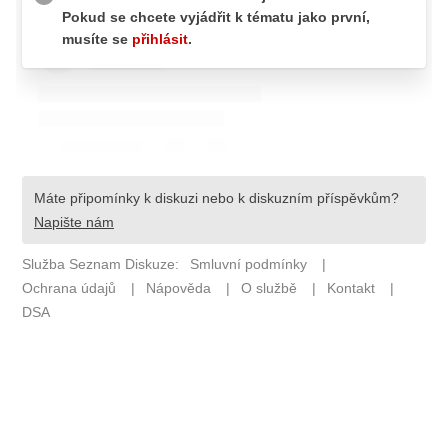
Pošlete e-mail na newsbox.cz
ETICKÝ KODEX
REDAKCE
KONTAKT
VYDAVATEL
INZERCE
OSOBNÍ ÚDAJE / COOKIES
VOLNÁ MÍSTA
Provozovatelem serveru newsbox.cz je
INCORP MEDIA GROUP s.r.o., IČ: 118 23 054