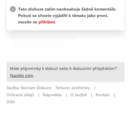
Pošlete e-mail na newsbox.cz
ETICKÝ KODEX
REDAKCE
KONTAKT
VYDAVATEL
INZERCE
OSOBNÍ ÚDAJE / COOKIES
VOLNÁ MÍSTA
Provozovatelem serveru newsbox.cz je
INCORP MEDIA GROUP s.r.o., IČ: 118 23 054