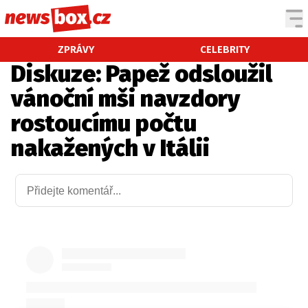
DOMÁCÍ
ČESKÉ CELEBRITY
ZPRÁVY
CELEBRITY
Diskuze: Papež odsloužil
ZAHRANIČÍ
SVĚTOVÉ CELEBRITY
vánoční mši navzdory
POČASÍ
rostoucímu počtu
KRIMI
nakažených v Itálii
EKONOMIKA
KULTURA
SPOLEČNOST
SPORT
SLEDUJTE NÁS NA
|
Máte příběh, fotku nebo video?