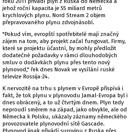
roku 2011 přivádí plyn z Ruska do Německa a
jehož roční kapacita je 55 miliard metrů
krychlových plynu. Nord Stream 2 objem
přepravovaného plynu zdvojnásobí.
"Pokud vím, evropští spotřebitelé mají značný
zájem na tom, aby projekt začal fungovat. Firmy,
které se projektu účastní, by mohly předložit
dodatečné požadavky v rámci dlouhodobých
smluv o dodávkách plynu přes tento nový
plynovod," řek dnes Novak ve vysílání ruské
televize Rossija-24.
K nervozitě na trhu s plynem v Evropě přispívá i
fakt, že tok plynu v plynovodu Jamal-Evropa byl i
dnes obrácený, a to už čtvrtým dnem. Plyn tedy
neproudí směrem na západ, jako obvykle, ale od
Německa k Polsku, ukázaly záznamy německého
provozovatele plynovodní sítě Gascade.
Plynovod jinak přivádí surovinu z Ruska přes