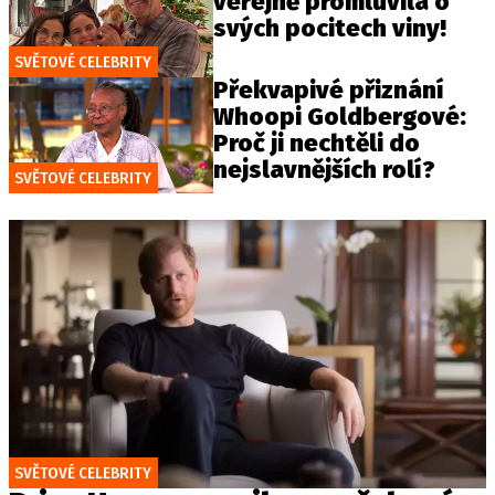
veřejně promluvila o
svých pocitech viny!
SVĚTOVÉ CELEBRITY
Překvapivé přiznání
Whoopi Goldbergové:
Proč ji nechtěli do
nejslavnějších rolí?
SVĚTOVÉ CELEBRITY
SVĚTOVÉ CELEBRITY