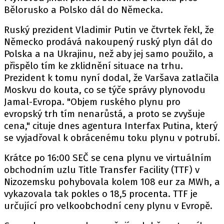
Bělorusko a Polsko dál do Německa.
Ruský prezident Vladimir Putin ve čtvrtek řekl, že
Německo prodává nakoupený ruský plyn dál do
Polska a na Ukrajinu, než aby jej samo použilo, a
přispělo tím ke zklidnění situace na trhu.
Prezident k tomu nyní dodal, že Varšava zatlačila
Moskvu do kouta, co se týče správy plynovodu
Jamal-Evropa. "Objem ruského plynu pro
evropský trh tím nenarůstá, a proto se zvyšuje
cena," cituje dnes agentura Interfax Putina, který
se vyjadřoval k obrácenému toku plynu v potrubí.
Krátce po 16:00 SEČ se cena plynu ve virtuálním
obchodním uzlu Title Transfer Facility (TTF) v
Nizozemsku pohybovala kolem 108 eur za MWh, a
vykazovala tak pokles o 18,5 procenta. TTF je
určující pro velkoobchodní ceny plynu v Evropě.