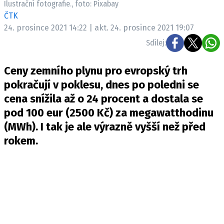
Ilustrační fotografie., foto: Pixabay
Pošlete e-mail na newsbox.cz
ČTK
24. prosince 2021 14:22 | akt. 24. prosince 2021 19:07
ETICKÝ KODEX
Sdílej:
REDAKCE
Ceny zemního plynu pro evropský trh
KONTAKT
pokračují v poklesu, dnes po poledni se
VYDAVATEL
cena snížila až o 24 procent a dostala se
INZERCE
pod 100 eur (2500 Kč) za megawatthodinu
OSOBNÍ ÚDAJE / COOKIES
(MWh). I tak je ale výrazně vyšší než před
VOLNÁ MÍSTA
rokem.
Provozovatelem serveru newsbox.cz je
INCORP MEDIA GROUP s.r.o., IČ: 118 23 054