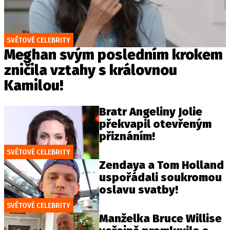
SVĚTOVÉ CELEBRITY
Meghan svým posledním krokem
zničila vztahy s královnou
Kamilou!
Bratr Angeliny Jolie
překvapil otevřeným
přiznáním!
SVĚTOVÉ CELEBRITY
Zendaya a Tom Holland
uspořádali soukromou
oslavu svatby!
SVĚTOVÉ CELEBRITY
Manželka Bruce Willise