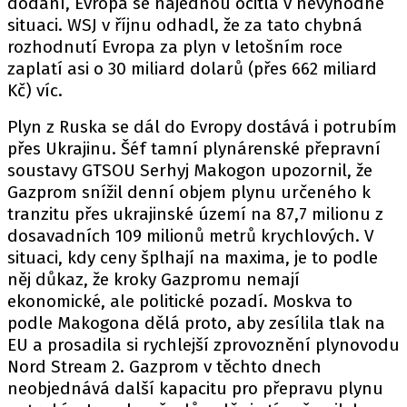
dodání, Evropa se najednou ocitla v nevýhodné
situaci. WSJ v říjnu odhadl, že za tato chybná
rozhodnutí Evropa za plyn v letošním roce
zaplatí asi o 30 miliard dolarů (přes 662 miliard
Kč) víc.
Plyn z Ruska se dál do Evropy dostává i potrubím
přes Ukrajinu. Šéf tamní plynárenské přepravní
soustavy GTSOU Serhyj Makogon upozornil, že
Gazprom snížil denní objem plynu určeného k
tranzitu přes ukrajinské území na 87,7 milionu z
dosavadních 109 milionů metrů krychlových. V
situaci, kdy ceny šplhají na maxima, je to podle
něj důkaz, že kroky Gazpromu nemají
ekonomické, ale politické pozadí. Moskva to
podle Makogona dělá proto, aby zesílila tlak na
EU a prosadila si rychlejší zprovoznění plynovodu
Nord Stream 2. Gazprom v těchto dnech
neobjednává další kapacitu pro přepravu plynu