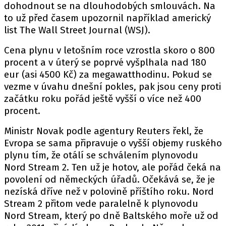
dohodnout se na dlouhodobých smlouvách. Na
to už před časem upozornil například americký
list The Wall Street Journal (WSJ).
Cena plynu v letošním roce vzrostla skoro o 800
procent a v úterý se poprvé vyšplhala nad 180
eur (asi 4500 Kč) za megawatthodinu. Pokud se
vezme v úvahu dnešní pokles, pak jsou ceny proti
začátku roku pořád ještě vyšší o více než 400
procent.
Ministr Novak podle agentury Reuters řekl, že
Evropa se sama připravuje o vyšší objemy ruského
plynu tím, že otálí se schválením plynovodu
Nord Stream 2. Ten už je hotov, ale pořád čeká na
povolení od německých úřadů. Očekává se, že je
nezíská dříve než v polovině příštího roku. Nord
Stream 2 přitom vede paralelně k plynovodu
Nord Stream, který po dně Baltského moře už od