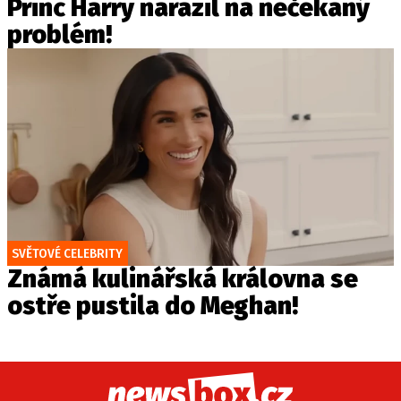
Princ Harry narazil na nečekaný
problém!
SVĚTOVÉ CELEBRITY
Známá kulinářská královna se
ostře pustila do Meghan!