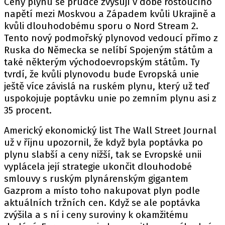
Ceny plynu se prudce zvyšují v době rostoucího
napětí mezi Moskvou a Západem kvůli Ukrajině a
kvůli dlouhodobému sporu o Nord Stream 2.
Tento nový podmořský plynovod vedoucí přímo z
Ruska do Německa se nelíbí Spojeným státům a
také některým východoevropským státům. Ty
tvrdí, že kvůli plynovodu bude Evropská unie
ještě více závislá na ruském plynu, který už teď
uspokojuje poptávku unie po zemním plynu asi z
35 procent.
Americký ekonomický list The Wall Street Journal
už v říjnu upozornil, že když byla poptávka po
plynu slabší a ceny nižší, tak se Evropské unii
vyplácela její strategie ukončit dlouhodobé
smlouvy s ruským plynárenským gigantem
Gazprom a místo toho nakupovat plyn podle
aktuálních tržních cen. Když se ale poptávka
zvýšila a s ní i ceny suroviny k okamžitému