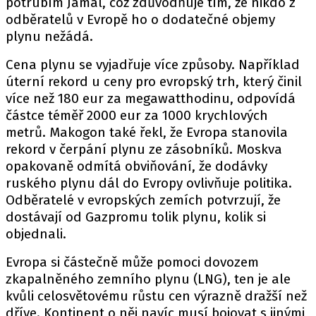
potrubím Jamal, což zdůvodňuje tím, že nikdo z
odběratelů v Evropě ho o dodatečné objemy
plynu nežádá.
Cena plynu se vyjadřuje více způsoby. Například
úterní rekord u ceny pro evropský trh, který činil
více než 180 eur za megawatthodinu, odpovídá
částce téměř 2000 eur za 1000 krychlových
metrů. Makogon také řekl, že Evropa stanovila
rekord v čerpání plynu ze zásobníků. Moskva
opakovaně odmítá obviňování, že dodávky
ruského plynu dál do Evropy ovlivňuje politika.
Odběratelé v evropských zemích potvrzují, že
dostávají od Gazpromu tolik plynu, kolik si
objednali.
Evropa si částečně může pomoci dovozem
zkapalněného zemního plynu (LNG), ten je ale
kvůli celosvětovému růstu cen výrazně dražší než
dříve. Kontinent o něj navíc musí bojovat s jinými