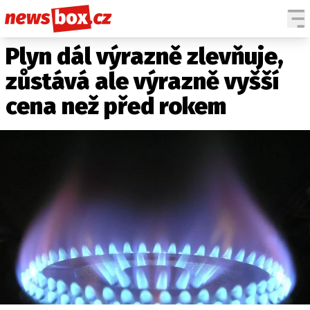
Plyn dál výrazně zlevňuje,
DOMÁCÍ
ČESKÉ CELEBRITY
ZAHRANIČÍ
SVĚTOVÉ CELEBRITY
zůstává ale výrazně vyšší
POČASÍ
cena než před rokem
KRIMI
EKONOMIKA
KULTURA
SPOLEČNOST
SPORT
SLEDUJTE NÁS NA
|
Máte příběh, fotku nebo video?