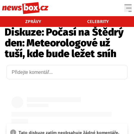
DOMÁCÍ
ČESKÉ CELEBRITY
ZPRÁVY
CELEBRITY
Diskuze: Počasí na Štědrý
ZAHRANIČÍ
SVĚTOVÉ CELEBRITY
den: Meteorologové už
POČASÍ
tuší, kde bude ležet sníh
KRIMI
EKONOMIKA
KULTURA
SPOLEČNOST
SPORT
SLEDUJTE NÁS NA
|
Máte příběh, fotku nebo video?