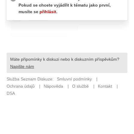
Pošlete e-mail na newsbox.cz
ETICKÝ KODEX
REDAKCE
KONTAKT
VYDAVATEL
INZERCE
OSOBNÍ ÚDAJE / COOKIES
VOLNÁ MÍSTA
Provozovatelem serveru newsbox.cz je
INCORP MEDIA GROUP s.r.o., IČ: 118 23 054