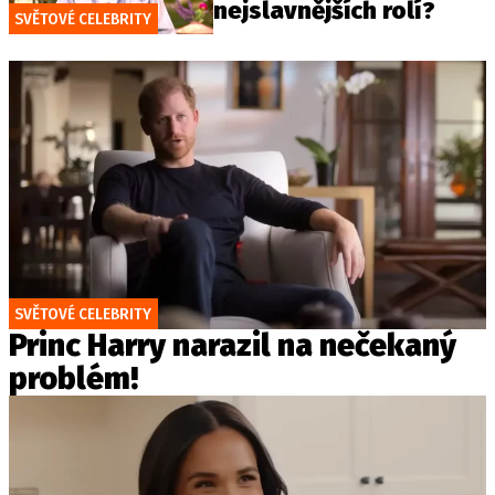
nejslavnějších rolí?
SVĚTOVÉ CELEBRITY
SVĚTOVÉ CELEBRITY
Princ Harry narazil na nečekaný
problém!