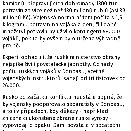
kamionů, přepravujících dohromady 1300 tun
potravin za více než než 130 milionů rublů (asi 39
milionů Kč). Vojenská norma přitom počítá s 1,6
kilogramu potravin na vojáka a den, čili dané
množství potravin by uživilo kontingent 58.000
vojáků, pokud by ovšem bylo určeno výhradně
pro ně.
Experti odhadují, že ruské ministerstvo obrany
nejspíše živí i povstalecké jednotky. Odhady
počtu ruských vojáků v Donbasu, včetně
vojenských instruktorů, sahají od tří tisícovek po
26.000.
Rusko od začátku konfliktu neustále popírá, že
by vojensky podporovalo separatisty v Donbasu,
a to i v případech, kdy důkazy - například
zničené či ukořistěné zbraně ruské výroby -
vypovídají o opaku. Sami povstalci v počáteční