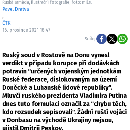
Ruská armáda, ilustrační fotografie, foto: mil.ru
Pošlete e-mail na newsbox.cz
Pavel Dratva
,
ETICKÝ KODEX
ČTK
16. prosince 2021 18:47
REDAKCE
Sdílej:
KONTAKT
VYDAVATEL
Ruský soud v Rostově na Donu vynesl
INZERCE
verdikt v případu korupce při dodávkách
OSOBNÍ ÚDAJE / COOKIES
potravin "určených vojenským jednotkám
VOLNÁ MÍSTA
Ruské federace, dislokovaným na území
Doněcké a Luhanské lidové republiky".
Mluvčí ruského prezidenta Vladimira Putina
dnes tuto formulaci označil za "chybu těch,
Provozovatelem serveru newsbox.cz je
kdo rozsudek sepisovali". Žádní ruští vojáci
INCORP MEDIA GROUP s.r.o., IČ: 118 23 054
v Donbasu na východě Ukrajiny nejsou,
ujistil Dmitrij Peskov.