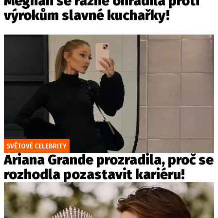
Meghan se rázně ohradila proti
výrokům slavné kuchařky!
SVĚTOVÉ CELEBRITY
Ariana Grande prozradila, proč se
rozhodla pozastavit kariéru!