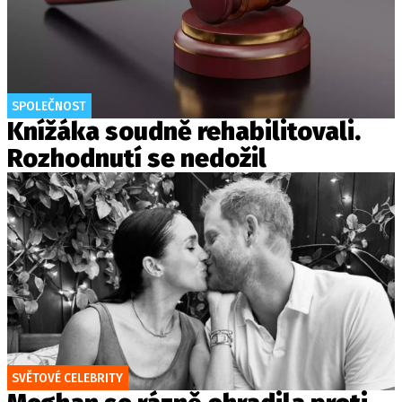
SPOLEČNOST
Knížáka soudně rehabilitovali.
Rozhodnutí se nedožil
SVĚTOVÉ CELEBRITY