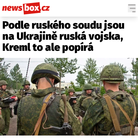
Podle ruského soudu jsou
DOMÁCÍ
ČESKÉ CELEBRITY
ZAHRANIČÍ
SVĚTOVÉ CELEBRITY
na Ukrajině ruská vojska,
POČASÍ
Kreml to ale popírá
KRIMI
EKONOMIKA
KULTURA
SPOLEČNOST
SPORT
SLEDUJTE NÁS NA
|
Máte příběh, fotku nebo video?