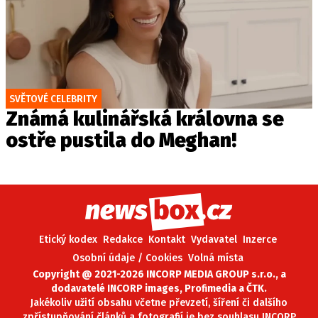
SVĚTOVÉ CELEBRITY
Známá kulinářská královna se
ostře pustila do Meghan!
Etický kodex
Redakce
Kontakt
Vydavatel
Inzerce
Osobní údaje / Cookies
Volná místa
Copyright @ 2021-2026 INCORP MEDIA GROUP s.r.o., a
dodavatelé INCORP images, Profimedia a ČTK.
Jakékoliv užití obsahu včetne převzetí, šíření či dalšího
zpřístupňování článků a fotografií je bez souhlasu INCORP