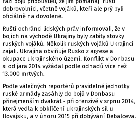
fázi bojů připouštěli, že jim pomáhají ruští
dobrovolníci, včetně vojáků, kteří ale prý byli
oficiálně na dovolené.
Ruští ochránci lidských práv informovali, že v
bojích na východě Ukrajiny byly zabity stovky
ruských vojáků. Několik ruských vojáků Ukrajinci
zajali. Ukrajina obviňuje Rusko z agrese a
okupace ukrajinského území. Konflikt v Donbasu
si od jara 2014 vyžádal podle odhadů více než
13.000 mrtvých.
Podle válečných reportérů pravidelné jednotky
ruské armády zasáhly do bojů v Donbasu
přinejmenším dvakrát - při ofenzivě v srpnu 2014,
která vedla k obklíčení ukrajinských sil u
Ilovajsku, a v únoru 2015 při dobývání Debalceva.