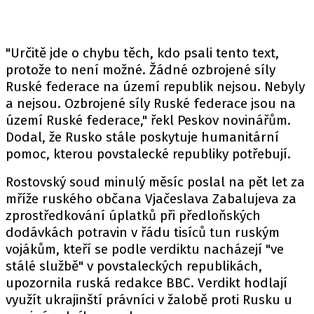
"Určitě jde o chybu těch, kdo psali tento text,
protože to není možné. Žádné ozbrojené síly
Ruské federace na území republik nejsou. Nebyly
a nejsou. Ozbrojené síly Ruské federace jsou na
území Ruské federace," řekl Peskov novinářům.
Dodal, že Rusko stále poskytuje humanitární
pomoc, kterou povstalecké republiky potřebují.
Rostovský soud minulý měsíc poslal na pět let za
mříže ruského občana Vjačeslava Zabalujeva za
zprostředkování úplatků při předloňských
dodávkách potravin v řádu tisíců tun ruským
vojákům, kteří se podle verdiktu nacházejí "ve
stálé službě" v povstaleckých republikách,
upozornila ruská redakce BBC. Verdikt hodlají
využít ukrajinští právníci v žalobě proti Rusku u