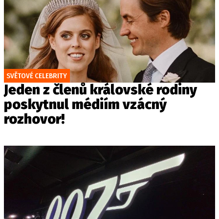
SVĚTOVÉ CELEBRITY
Jeden z členů královské rodiny
poskytnul médiím vzácný
rozhovor!