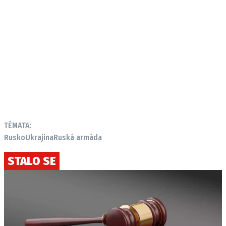
TÉMATA:
Rusko
Ukrajina
Ruská armáda
STALO SE