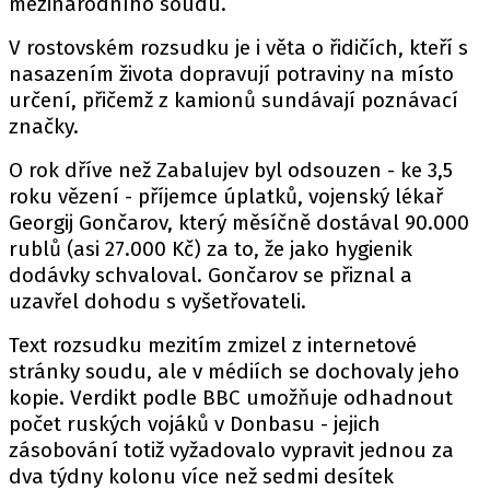
mezinárodního soudu.
V rostovském rozsudku je i věta o řidičích, kteří s
nasazením života dopravují potraviny na místo
určení, přičemž z kamionů sundávají poznávací
značky.
O rok dříve než Zabalujev byl odsouzen - ke 3,5
roku vězení - příjemce úplatků, vojenský lékař
Georgij Gončarov, který měsíčně dostával 90.000
rublů (asi 27.000 Kč) za to, že jako hygienik
dodávky schvaloval. Gončarov se přiznal a
uzavřel dohodu s vyšetřovateli.
Text rozsudku mezitím zmizel z internetové
stránky soudu, ale v médiích se dochovaly jeho
kopie. Verdikt podle BBC umožňuje odhadnout
počet ruských vojáků v Donbasu - jejich
zásobování totiž vyžadovalo vypravit jednou za
dva týdny kolonu více než sedmi desítek