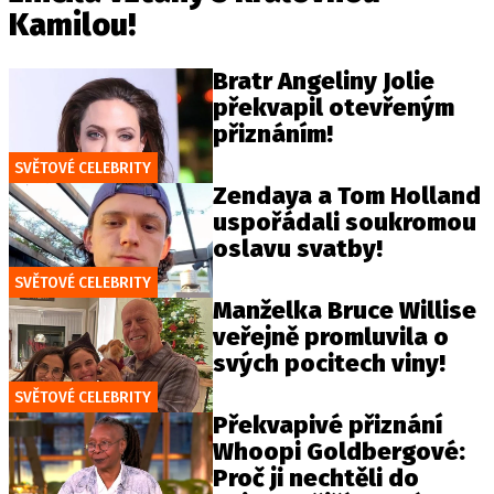
Kamilou!
Bratr Angeliny Jolie
překvapil otevřeným
přiznáním!
SVĚTOVÉ CELEBRITY
Zendaya a Tom Holland
uspořádali soukromou
oslavu svatby!
SVĚTOVÉ CELEBRITY
Manželka Bruce Willise
veřejně promluvila o
svých pocitech viny!
SVĚTOVÉ CELEBRITY
Překvapivé přiznání
Whoopi Goldbergové:
Proč ji nechtěli do