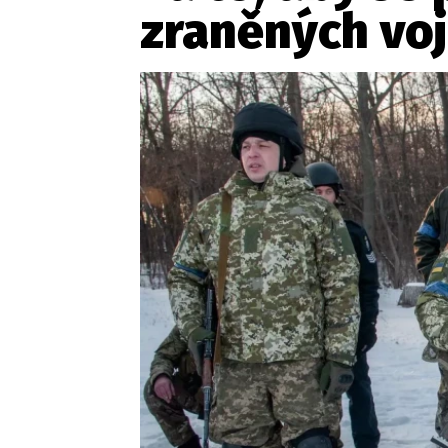
Provozovatelem serveru ne
zraněných voj
Zaznamenali jste udál