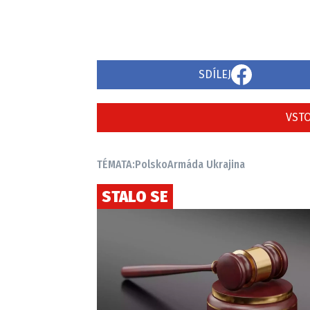
SDÍLEJ
VSTO
TÉMATA:
Polsko
Armáda Ukrajina
STALO SE