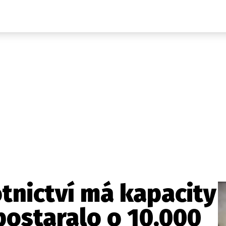
Domácí
České celebrity
Zahraničí
Světové celebrity
Počasí
Krimi
Ekonomika
Kultura
Společnost
Sport
tnictví má kapacity
 postaralo o 10.000
takt
Vydavatel
Inzerce
Osobní údaje / Cookies
Volná míst