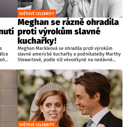
SVĚTOVÉ CELEBRITY
Meghan se rázně ohradila
nutí
proti výrokům slavné
kuchařky!
 s
Meghan Markleová se ohradila proti výrokům
ělce
slavné americké kuchařky a podnikatelky Marthy
poň
Stewartové, podle níž vévodkyně na nedávné
večeři v Kalifornii detailně probírala své
červencové setkání s britským králem Karlem III.
Zmíněná schůzka v sídle Highgrove House přitom
proběhla ve Velké Británii za přísně tajných
podmínek a pod zámkem utajení.
SVĚTOVÉ CELEBRITY