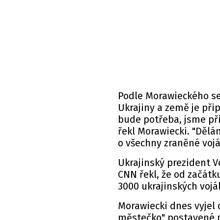
Podle Morawieckého se 
Ukrajiny a země je při
bude potřeba, jsme př
řekl Morawiecki. "Dělá
o všechny zraněné voják
Ukrajinský prezident V
CNN řekl, že od začátk
3000 ukrajinských voják
Morawiecki dnes vyjel 
městečko" postavené p