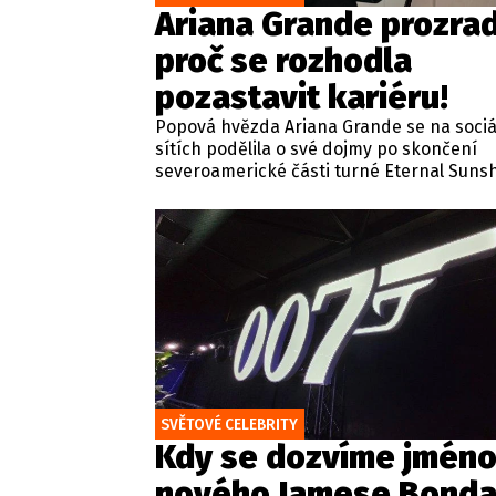
Ariana Grande prozrad
proč se rozhodla
pozastavit kariéru!
Popová hvězda Ariana Grande se na sociá
sítích podělila o své dojmy po skončení
severoamerické části turné Eternal Suns
zároveň se vyjádřila ke svým nadcházejíc
koncertům v britské metropoli. Zpěvačka
miliony fanoušků ujistila, že se na blížící s
vystoupení v britské metropoli nesmírně 
nemůže se dočkat, až se se svými příznivc
setká.
SVĚTOVÉ CELEBRITY
Kdy se dozvíme jmén
nového Jamese Bonda