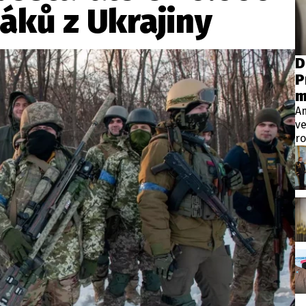
wsbox.cz je INCORP MEDIA GROUP s.r.o., IČ: 118 23 054
áků z Ukrajiny
ost? Máte pro nás důležitou zprávu, příb
D
P
Pošlete nám mail na:
redakce@newsbox.cz
m
Nejlepší z vás odměníme
A
ve
ro
Vt
pr
p
m
ve