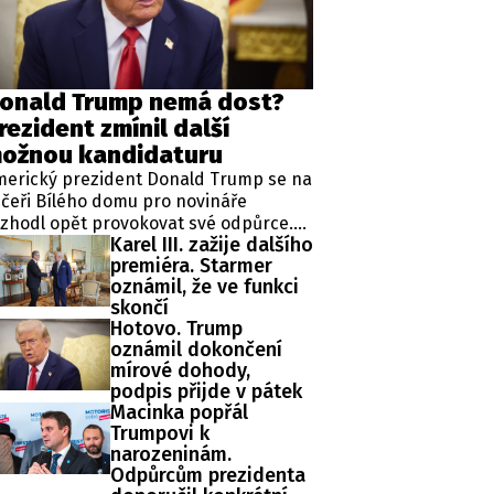
ěh, fotografie, videa?
onald Trump nemá dost?
rezident zmínil další
ožnou kandidaturu
merický prezident Donald Trump se na
čeři Bílého domu pro novináře
zhodl opět provokovat své odpůrce.
Karel III. zažije dalšího
ipkoval totiž o čtvrté kandidatuře v
premiéra. Starmer
ezidentských volbách, která je mu
oznámil, že ve funkci
odle zákonů zapovězena, protože
skončí
omentálně vykonává již druhý mandát
Hotovo. Trump
 funkci hlavy státu.
oznámil dokončení
mírové dohody,
podpis přijde v pátek
Macinka popřál
Trumpovi k
narozeninám.
Odpůrcům prezidenta