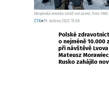
Ukrajinská armáda střeží své území, foto: FRE
ČTK
19. dubna 2022 15:58
Polské zdravotnict
o nejméně 10.000 z
při návštěvě Lvova
Mateusz Morawieck
Rusko zahájilo nov