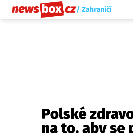
/ Zahraničí
Polské zdravo
na to, aby se
Etický kodex
Redakce
Kon