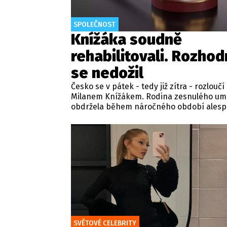
SPOLEČNOST
Knížáka soudně
rehabilitovali. Rozhod
se nedožil
Česko se v pátek - tedy již zítra - rozloučí
Milanem Knížákem. Rodina zesnulého um
obdržela během náročného období ales
jednu dobrou zprávu. Jeden z pražských
obvodních soudů Knížáka definitivně
rehabilitoval za vazební stíhání v dobách
komunistického režimu.
SVĚTOVÉ CELEBRITY