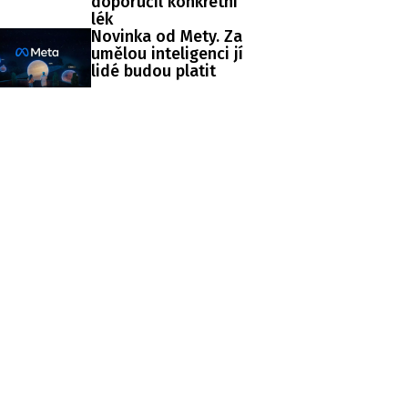
doporučil konkrétní
lék
Novinka od Mety. Za
umělou inteligenci jí
lidé budou platit