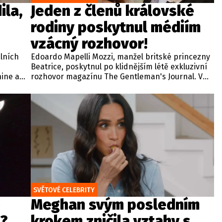
ila,
Jeden z členů královské
rodiny poskytnul médiím
vzácný rozhovor!
lních
Edoardo Mapelli Mozzi, manžel britské princezny
Beatrice, poskytnul po klidnějším létě exkluzivní
hine a
rozhovor magazínu The Gentleman's Journal. V
ím
rámci tradiční relace zaměřené na život, styl a
 své
osobní hodnoty odkryl své soukromí, oblíbené
e
rituály i pohled na rodinný život.
těší a
i opět
SVĚTOVÉ CELEBRITY
o
Meghan svým posledním
?
krokem zničila vztahy s