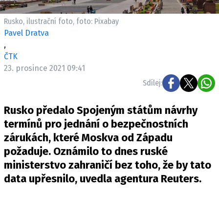
Pošlete e-mail na newsbox.cz
Rusko, ilustrační foto, foto: Pixabay
Pavel Dratva
ETICKÝ KODEX
,
REDAKCE
ČTK
KONTAKT
23. prosince 2021 09:41
VYDAVATEL
Sdílej:
INZERCE
Rusko předalo Spojeným státům návrhy
OSOBNÍ ÚDAJE / COOKIES
termínů pro jednání o bezpečnostních
VOLNÁ MÍSTA
zárukách, které Moskva od Západu
požaduje. Oznámilo to dnes ruské
ministerstvo zahraničí bez toho, že by tato
data upřesnilo, uvedla agentura Reuters.
Provozovatelem serveru newsbox.cz je
INCORP MEDIA GROUP s.r.o., IČ: 118 23 054