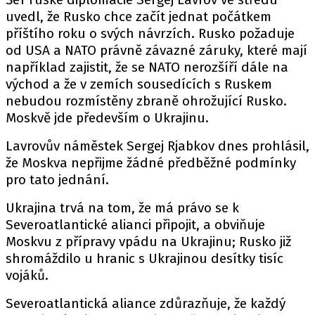
uvedl, že Rusko chce začít jednat počátkem
příštího roku o svých návrzích. Rusko požaduje
od USA a NATO právně závazné záruky, které mají
například zajistit, že se NATO nerozšíří dále na
východ a že v zemích sousedících s Ruskem
nebudou rozmístěny zbraně ohrožující Rusko.
Moskvě jde především o Ukrajinu.
Lavrovův náměstek Sergej Rjabkov dnes prohlásil,
že Moskva nepřijme žádné předběžné podmínky
pro tato jednání.
Ukrajina trvá na tom, že má právo se k
Severoatlantické alianci připojit, a obviňuje
Moskvu z přípravy vpádu na Ukrajinu; Rusko již
shromáždilo u hranic s Ukrajinou desítky tisíc
vojáků.
Severoatlantická aliance zdůrazňuje, že každý