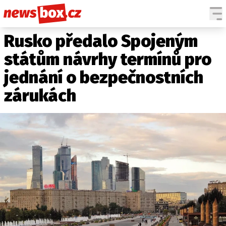
Rusko předalo Spojeným
DOMÁCÍ
ČESKÉ CELEBRITY
ZAHRANIČÍ
SVĚTOVÉ CELEBRITY
státům návrhy termínů pro
POČASÍ
jednání o bezpečnostních
KRIMI
zárukách
EKONOMIKA
KULTURA
SPOLEČNOST
SPORT
SLEDUJTE NÁS NA
|
Máte příběh, fotku nebo video?