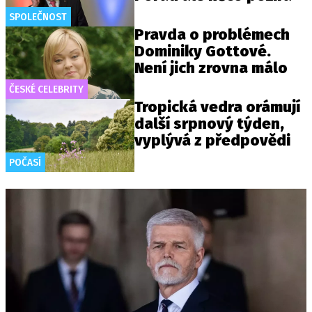
SPOLEČNOST
Pravda o problémech
Dominiky Gottové.
Není jich zrovna málo
ČESKÉ CELEBRITY
Tropická vedra orámují
další srpnový týden,
vyplývá z předpovědi
POČASÍ