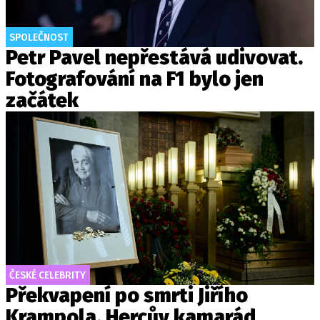
SPOLEČNOST
Petr Pavel nepřestává udivovat.
Fotografování na F1 bylo jen
začátek
ČESKÉ CELEBRITY
Překvapení po smrti Jiřího
Krampola. Hercův kamarád