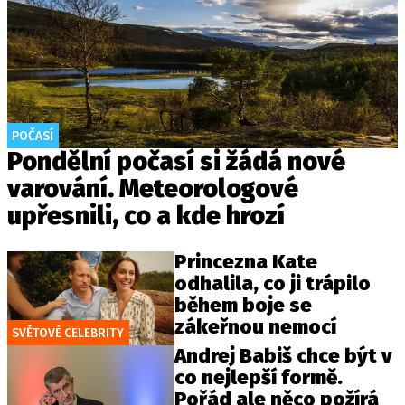
POČASÍ
Pondělní počasí si žádá nové
varování. Meteorologové
upřesnili, co a kde hrozí
Princezna Kate
odhalila, co ji trápilo
během boje se
zákeřnou nemocí
SVĚTOVÉ CELEBRITY
Andrej Babiš chce být v
co nejlepší formě.
Pořád ale něco požírá