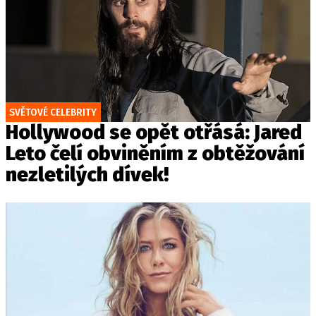
SVĚTOVÉ CELEBRITY
Hollywood se opět otřásá: Jared
Leto čelí obviněním z obtěžování
nezletilých dívek!