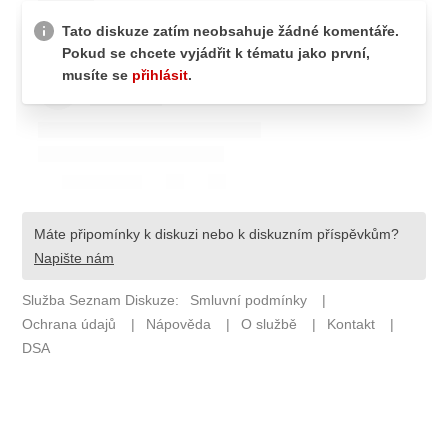
Pošlete e-mail na newsbox.cz
ETICKÝ KODEX
REDAKCE
KONTAKT
VYDAVATEL
INZERCE
OSOBNÍ ÚDAJE / COOKIES
VOLNÁ MÍSTA
Provozovatelem serveru newsbox.cz je
INCORP MEDIA GROUP s.r.o., IČ: 118 23 054