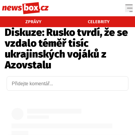
DOMÁCÍ
ČESKÉ CELEBRITY
ZPRÁVY
CELEBRITY
Diskuze: Rusko tvrdí, že se
ZAHRANIČÍ
SVĚTOVÉ CELEBRITY
vzdalo téměř tisíc
POČASÍ
ukrajinských vojáků z
KRIMI
Azovstalu
EKONOMIKA
KULTURA
SPOLEČNOST
SPORT
SLEDUJTE NÁS NA
|
Máte příběh, fotku nebo video?