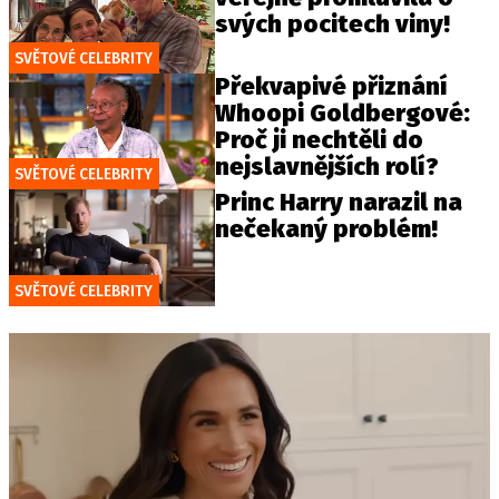
svých pocitech viny!
SVĚTOVÉ CELEBRITY
Překvapivé přiznání
Whoopi Goldbergové:
Proč ji nechtěli do
nejslavnějších rolí?
SVĚTOVÉ CELEBRITY
Princ Harry narazil na
nečekaný problém!
SVĚTOVÉ CELEBRITY