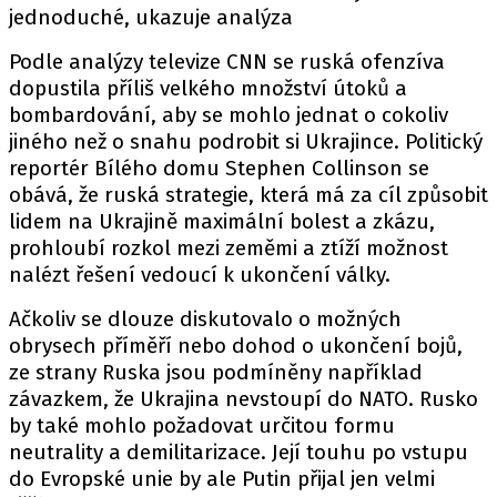
jednoduché, ukazuje analýza
Podle analýzy televize CNN se ruská ofenzíva
dopustila příliš velkého množství útoků a
bombardování, aby se mohlo jednat o cokoliv
jiného než o snahu podrobit si Ukrajince. Politický
reportér Bílého domu Stephen Collinson se
obává, že ruská strategie, která má za cíl způsobit
lidem na Ukrajině maximální bolest a zkázu,
prohloubí rozkol mezi zeměmi a ztíží možnost
nalézt řešení vedoucí k ukončení války.
Ačkoliv se dlouze diskutovalo o možných
obrysech příměří nebo dohod o ukončení bojů,
ze strany Ruska jsou podmíněny například
závazkem, že Ukrajina nevstoupí do NATO. Rusko
by také mohlo požadovat určitou formu
neutrality a demilitarizace. Její touhu po vstupu
do Evropské unie by ale Putin přijal jen velmi