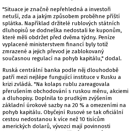
"Situace je značně nepřehledná a investoři
netuší, zda a jakým způsobem proběhne příští
splátka. Například držitelé rublových státních
dluhopisů se dodneška nedostali ke kuponům,
které měli obdržet před dvěma týdny. Peníze
vyplacené ministerstvem financí byly totiž
zmrazené a jejich převod je zablokovaný
současnou regulací na pohyb kapitálu," dodal.
Ruská centrální banka podle něj dlouhodobě
patří mezi nejlépe fungující instituce v Rusku a
krizi zvládá. "Na kolaps rublu zareagovala
přerušením obchodování s ruskou měnu, akciemi
a dluhopisy. Doplnila to prudkým zvýšením
základní úrokové sazby na 20 % a omezeními na
pohyb kapitálu. Obyčejní Rusové se tak oficiální
cestou nedostanou k více než 10 tisícům
amerických dolarů, vývozci mají povinnosti