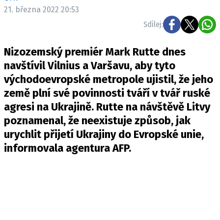
Pošlete e-mail na newsbox.cz
21. března 2022 20:53
Sdílej:
ETICKÝ KODEX
Nizozemský premiér Mark Rutte dnes
REDAKCE
navštívil Vilnius a Varšavu, aby tyto
KONTAKT
východoevropské metropole ujistil, že jeho
VYDAVATEL
země plní své povinnosti tváří v tvář ruské
INZERCE
agresi na Ukrajině. Rutte na návštěvě Litvy
OSOBNÍ ÚDAJE / COOKIES
poznamenal, že neexistuje způsob, jak
VOLNÁ MÍSTA
urychlit přijetí Ukrajiny do Evropské unie,
informovala agentura AFP.
Provozovatelem serveru newsbox.cz je
INCORP MEDIA GROUP s.r.o., IČ: 118 23 054