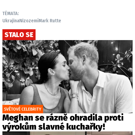
TÉMATA:
Ukrajina
Nizozemí
Mark Rutte
STALO SE
SVĚTOVÉ CELEBRITY
Meghan se rázně ohradila proti
výrokům slavné kuchařky!