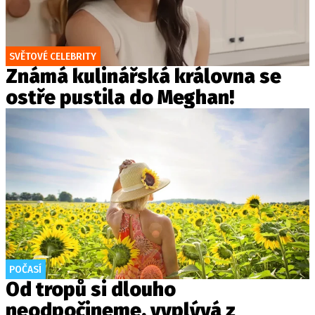
SVĚTOVÉ CELEBRITY
Známá kulinářská královna se
ostře pustila do Meghan!
POČASÍ
Od tropů si dlouho
neodpočineme, vyplývá z