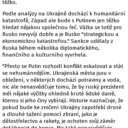
těžko.
Podle analýzy na Ukrajině dochází k humanitární
katastrofě, Západ ale bude s Putinem jen těžko
hledat nějakou společnou řeč. Válka se totiž pro
Rusko nevyvíjí dobře a je Rusko "strategickou a
ekonomickou katastrofou." Sankce udělaly z
Ruska během několika diplomatického,
finančního a kulturního vyvrhela.
"Přesto se Putin rozhodl konflikt eskalovat a stát
se nehumánnějším. Ukrajinská města jsou v
obležení, v některých dochází potraviny a voda,
nic ale nenasvědčuje tomu, že by ruský prezident
měl nějaké výčitky ohledně kruté lidské daně,
kterou si jeho činy vybírají. Historie naznačuje, že
pokud bude ke zničení Ukrajiny zapotřebí drsné
a dlouhé tažení pomocí zbraní, jako je
dělostřelectvo a rakety, je ochoten svůj záměr
dotáhnout do konce. Nic také nenasvědčuje