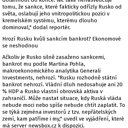
tomu, že sankce, které fakticky odřízly Rusko od
světa, oslabují jeho vnitropolitickou pozici v
kremelském systému, kterému dlouho
dominoval," dodal reportér.
Hrozí Rusku kvůli sankcím bankrot? Ekonomové
se neshodnou
Ačkoliv je Rusko silně zasaženo sankcemi,
bankrot mu podle Martina Pohla,
makroekonomického analytika Generali
Investments, nehrozí. "Rusku rozhodně státní
bankrot nehrozí. Vládní dluh nedosahuje ani 20
% HDP a Rusko vlastní obrovská aktiva v
zahraničí. Může nastat situace, kdy Ruská vláda
nebude moci nebo spíše nebude chtít zaplatit. To
se týká zejména investorů z tzv. nepřátelských
zemí, kam patříme i my," uvedl ve vyjádření, které
má server newsbox.cz k dispozici.