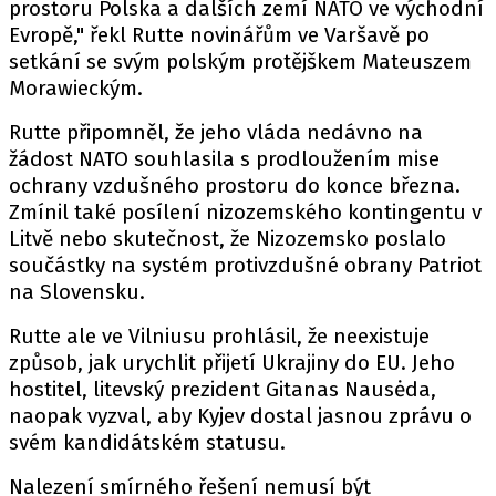
prostoru Polska a dalších zemí NATO ve východní
Evropě," řekl Rutte novinářům ve Varšavě po
setkání se svým polským protějškem Mateuszem
Morawieckým.
Rutte připomněl, že jeho vláda nedávno na
žádost NATO souhlasila s prodloužením mise
ochrany vzdušného prostoru do konce března.
Zmínil také posílení nizozemského kontingentu v
Litvě nebo skutečnost, že Nizozemsko poslalo
součástky na systém protivzdušné obrany Patriot
na Slovensku.
Rutte ale ve Vilniusu prohlásil, že neexistuje
způsob, jak urychlit přijetí Ukrajiny do EU. Jeho
hostitel, litevský prezident Gitanas Nausėda,
naopak vyzval, aby Kyjev dostal jasnou zprávu o
svém kandidátském statusu.
Nalezení smírného řešení nemusí být