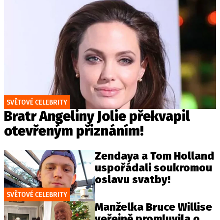
SVĚTOVÉ CELEBRITY
Bratr Angeliny Jolie překvapil
otevřeným přiznáním!
Zendaya a Tom Holland
uspořádali soukromou
oslavu svatby!
SVĚTOVÉ CELEBRITY
Manželka Bruce Willise
veřejně promluvila o