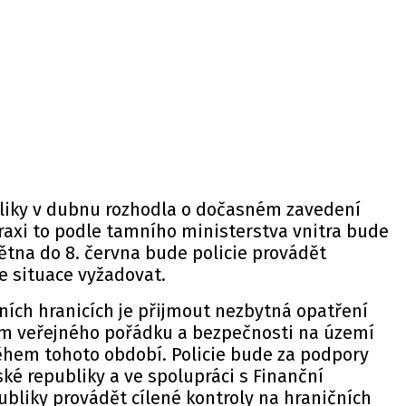
liky v dubnu rozhodla o dočasném zavedení
praxi to podle tamního ministerstva vnitra bude
ětna do 8. června bude policie provádět
e situace vyžadovat.
řních hranicích je přijmout nezbytná opatření
ním veřejného pořádku a bezpečnosti na území
ěhem tohoto období. Policie bude za podpory
ské republiky a ve spolupráci s Finanční
bliky provádět cílené kontroly na hraničních