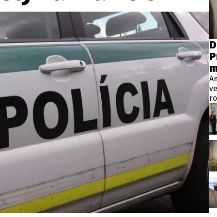
wsbox.cz je INCORP MEDIA GROUP s.r.o., IČ: 118 23 054
ost? Máte pro nás důležitou zprávu, příb
D
P
Pošlete nám mail na:
redakce@newsbox.cz
m
Nejlepší z vás odměníme
A
ve
ro
Vt
pr
p
m
ve