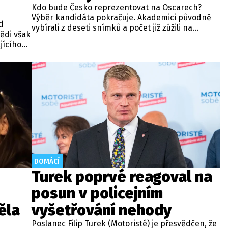
Kdo bude Česko reprezentovat na Oscarech?
Výběr kandidáta pokračuje. Akademici původně
d
vybírali z deseti snímků a počet již zúžili na
ědi však
polovinu. Informovala o tom Česká filmová a
jícího
televizní akademie.
azně
DOMÁCÍ
Turek poprvé reagoval na
posun v policejním
ěla
vyšetřování nehody
Poslanec Filip Turek (Motoristé) je přesvědčen, že