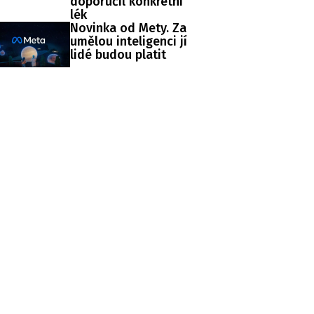
doporučil konkrétní
lék
Novinka od Mety. Za
umělou inteligenci jí
lidé budou platit