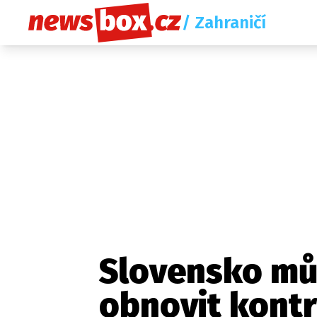
/ Zahraničí
Slovensko mů
obnovit kontr
Etický kodex
Redakce
Kon