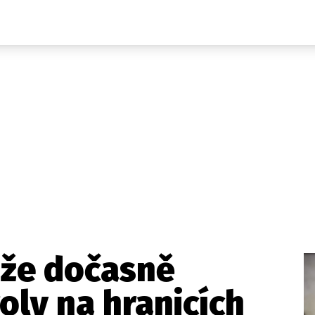
Domácí
České celebrity
Zahraničí
Světové celebrity
Počasí
Krimi
Ekonomika
Kultura
Společnost
Sport
že dočasně
oly na hranicích
takt
Vydavatel
Inzerce
Osobní údaje / Cookies
Volná míst