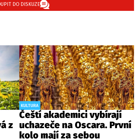
UPIT DO DISKUZE
KULTURA
Čeští akademici vybírají
á z
uchazeče na Oscara. První
kolo mají za sebou