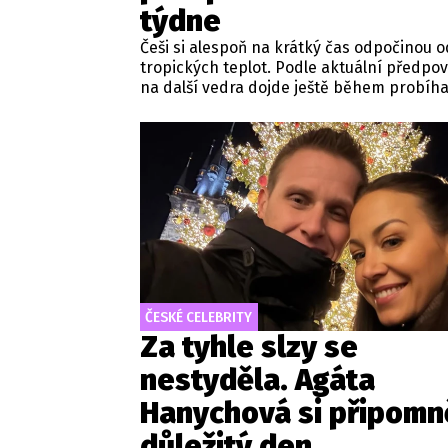
týdne
Češi si alespoň na krátký čas odpočinou o
tropických teplot. Podle aktuální předpov
na další vedra dojde ještě během probíha
týdne. Nedělní maxima budou šplhat výr
přes 30 stupňů.
ČESKÉ CELEBRITY
Za tyhle slzy se
nestyděla. Agáta
Hanychová si připomn
důležitý den