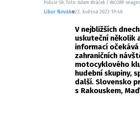
Policie SR, foto: Adam Mráček / INCORP image
Libor Novák
23. května 2023 19:46
V nejbližších dnec
uskuteční několik 
informací očekává 
zahraničních návšt
motocyklového klu
hudební skupiny, s
další. Slovensko p
s Rakouskem, Maď