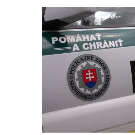
Provozovatelem serveru ne
Zaznamenali jste udál