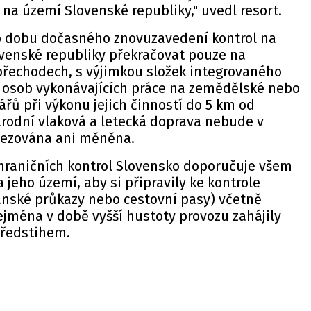
na území Slovenské republiky," uvedl resort.
o dobu dočasného znovuzavedení kontrol na
ovenské republiky překračovat pouze na
přechodech, s výjimkou složek integrovaného
osob vykonávajících práce na zemědělské nebo
ářů při výkonu jejich činností do 5 km od
árodní vlaková a letecká doprava nebude v
mezována ani měněna.
 hraničních kontrol Slovensko doporučuje všem
jeho území, aby si připravily ke kontrole
anské průkazy nebo cestovní pasy) včetně
ejména v době vyšší hustoty provozu zahájily
předstihem.