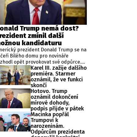
ěh, fotografie, videa?
onald Trump nemá dost?
rezident zmínil další
ožnou kandidaturu
merický prezident Donald Trump se na
čeři Bílého domu pro novináře
zhodl opět provokovat své odpůrce.
Karel III. zažije dalšího
ipkoval totiž o čtvrté kandidatuře v
premiéra. Starmer
ezidentských volbách, která je mu
oznámil, že ve funkci
odle zákonů zapovězena, protože
skončí
omentálně vykonává již druhý mandát
Hotovo. Trump
 funkci hlavy státu.
oznámil dokončení
mírové dohody,
podpis přijde v pátek
Macinka popřál
Trumpovi k
narozeninám.
Odpůrcům prezidenta