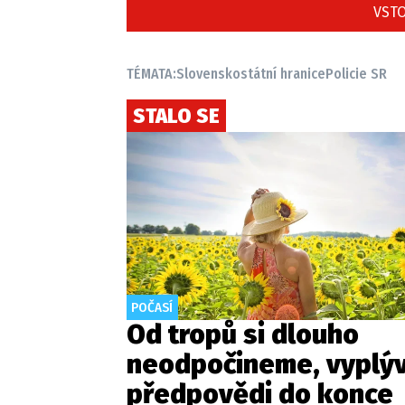
VSTO
TÉMATA:
Slovensko
státní hranice
Policie SR
STALO SE
POČASÍ
Od tropů si dlouho
neodpočineme, vyplýv
předpovědi do konce