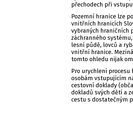
přechodech při vstupu 
Pozemní hranice lze p
vnitřních hranicích Sl
vybraných hraničních 
záchranného systému, 
lesní půdě, lovců a ryb
vnitřní hranice. Mezin
tomto ohledu nijak o
Pro urychlení procesu
osobám vstupujícím na 
cestovní doklady (obč
dokladů svých dětí a z
cestu s dostatečným 