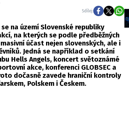
s
Sdílej:
h se na území Slovenské republiky
akcí, na kterých se podle předběžných
masivní účast nejen slovenských, ale i
ěvníků. Jedná se například o setkání
bu Hells Angels, koncert světoznámé
portovní akce, konferenci GLOBSEC a
roto dočasně zavede hraniční kontroly
arskem, Polskem i Českem.