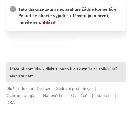
Pošlete e-mail na newsbox.cz
ETICKÝ KODEX
REDAKCE
KONTAKT
VYDAVATEL
INZERCE
OSOBNÍ ÚDAJE / COOKIES
VOLNÁ MÍSTA
Provozovatelem serveru newsbox.cz je
INCORP MEDIA GROUP s.r.o., IČ: 118 23 054