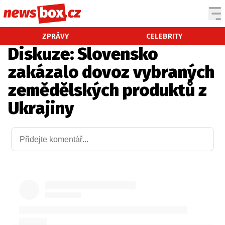
DOMÁCÍ
ČESKÉ CELEBRITY
ZPRÁVY
CELEBRITY
Diskuze: Slovensko
ZAHRANIČÍ
SVĚTOVÉ CELEBRITY
zakázalo dovoz vybraných
POČASÍ
zemědělských produktů z
KRIMI
Ukrajiny
EKONOMIKA
KULTURA
SPOLEČNOST
SPORT
SLEDUJTE NÁS NA
|
Máte příběh, fotku nebo video?