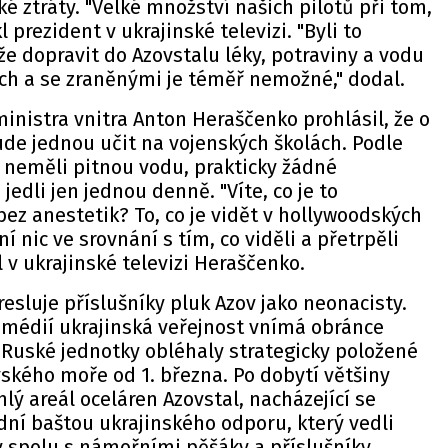
é ztráty. "Velké množství našich pilotů při tom,
 prezident v ukrajinské televizi. "Byli to
 že dopravit do Azovstalu léky, potraviny a vodu
vých a se zraněnými je téměř nemožné," dodal.
inistra vnitra Anton Heraščenko prohlásil, že o
de jednou učit na vojenských školách. Podle
 neměli pitnou vodu, prakticky žádné
jedli jen jednou denně. "Víte, co je to
z anestetik? To, co je vidět v hollywoodských
í nic ve srovnání s tím, co viděli a přetrpěli
l v ukrajinské televizi Heraščenko.
sluje příslušníky pluk Azov jako neonacisty.
 médií ukrajinská veřejnost vnímá obránce
 Ruské jednotky obléhaly strategicky položené
ského moře od 1. března. Po dobytí většiny
lý areál oceláren Azovstal, nacházející se
ní baštou ukrajinského odporu, který vedli
v spolu s námořními pěšáky a příslušníky