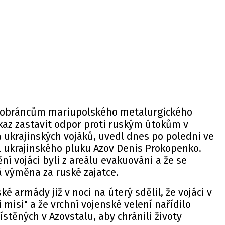
o obráncům mariupolského metalurgického
kaz zastavit odpor proti ruským útokům v
 ukrajinských vojáků, uvedl dnes po poledni ve
l ukrajinského pluku Azov Denis Prokopenko.
ění vojáci byli z areálu evakuováni a že se
á výměna za ruské zajatce.
ké armády již v noci na úterý sdělil, že vojáci v
i misi" a že vrchní vojenské velení nařídilo
stěných v Azovstalu, aby chránili životy