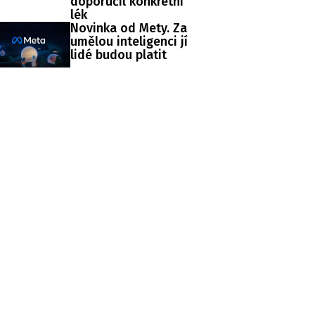
doporučil konkrétní
lék
Novinka od Mety. Za
umělou inteligenci jí
lidé budou platit