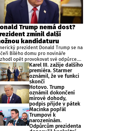
ěh, fotografie, videa?
onald Trump nemá dost?
rezident zmínil další
ožnou kandidaturu
merický prezident Donald Trump se na
čeři Bílého domu pro novináře
zhodl opět provokovat své odpůrce.
Karel III. zažije dalšího
ipkoval totiž o čtvrté kandidatuře v
premiéra. Starmer
ezidentských volbách, která je mu
oznámil, že ve funkci
odle zákonů zapovězena, protože
skončí
omentálně vykonává již druhý mandát
Hotovo. Trump
 funkci hlavy státu.
oznámil dokončení
mírové dohody,
podpis přijde v pátek
Macinka popřál
Trumpovi k
narozeninám.
Odpůrcům prezidenta