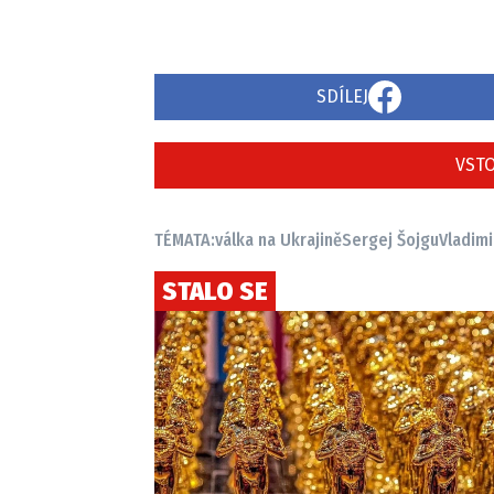
SDÍLEJ
VSTO
TÉMATA:
válka na Ukrajině
Sergej Šojgu
Vladimi
STALO SE