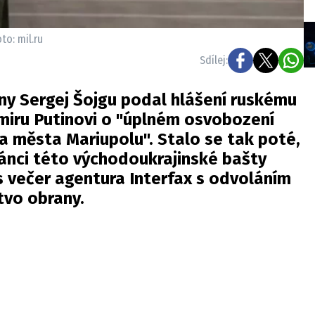
to: mil.ru
Sdílej:
ny Sergej Šojgu podal hlášení ruskému
miru Putinovi o "úplném osvobození
a města Mariupolu". Stalo se tak poté,
ánci této východoukrajinské bašty
s večer agentura Interfax s odvoláním
tvo obrany.