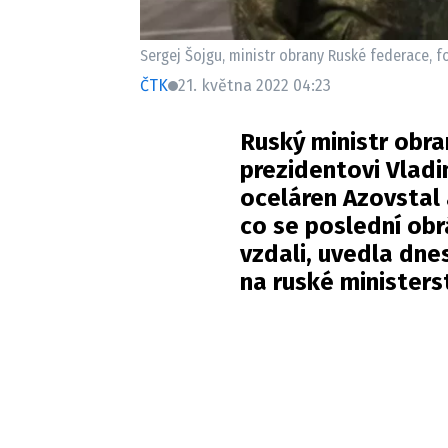
Sergej Šojgu, ministr obrany Ruské federace, fo
ČTK
21. května 2022 04:23
Ruský ministr obra
prezidentovi Vladi
oceláren Azovstal 
co se poslední obr
vzdali, uvedla dne
na ruské ministers