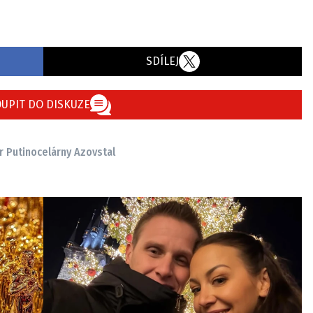
SDÍLEJ
UPIT DO DISKUZE
r Putin
ocelárny Azovstal