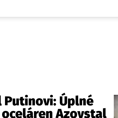
Domácí
České celebrity
Zahraničí
Světové celebrity
Počasí
Krimi
Ekonomika
Kultura
Společnost
Sport
l Putinovi: Úplné
 oceláren Azovstal
takt
Vydavatel
Inzerce
Osobní údaje / Cookies
Volná míst