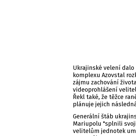
Ukrajinské velení dal
komplexu Azovstal roz
zájmu zachování života
videoprohlášení velite
Řekl také, že těžce ran
plánuje jejich následn
Generální štáb ukrajins
Mariupolu "splnili svoj
velitelům jednotek umí