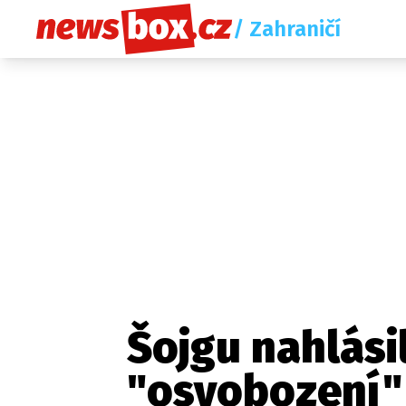
/ Zahraničí
Šojgu nahlási
"osvobození"
Etický kodex
Redakce
Kon