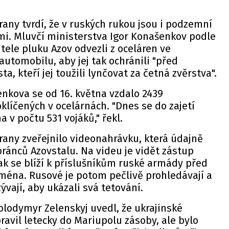
any tvrdí, že v ruských rukou jsou i podzemní
mi. Mluvčí ministerstva Igor Konašenkov podle
itele pluku Azov odvezli z oceláren ve
tomobilu, aby jej tak ochránili "před
a, kteří jej toužili lynčovat za četná zvěrstva".
nkova se od 16. května vzdalo 2439
bklíčených v ocelárnách. "Dnes se do zajetí
 v počtu 531 vojáků," řekl.
any zveřejnilo videonahrávku, která údajně
bránců Azovstalu. Na videu je vidět zástup
k se blíží k příslušníkům ruské armády před
jména. Rusové je potom pečlivě prohledávají a
ývají, aby ukázali svá tetování.
olodymyr Zelenskyj uvedl, že ukrajinské
ravil letecky do Mariupolu zásoby, ale bylo