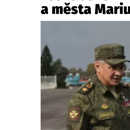
Provozovatelem serveru ne
a města Mari
Zaznamenali jste udál