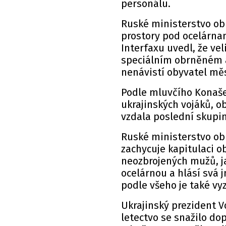
personálu.
Ruské ministerstvo obr
prostory pod ocelárna
Interfaxu uvedl, že vel
speciálním obrněném au
nenávistí obyvatel měst
Podle mluvčího Konaše
ukrajinských vojáků, o
vzdala poslední skupina
Ruské ministerstvo obr
zachycuje kapitulaci o
neozbrojených mužů, ja
ocelárnou a hlásí svá 
podle všeho je také vyz
Ukrajinský prezident V
letectvo se snažilo dop