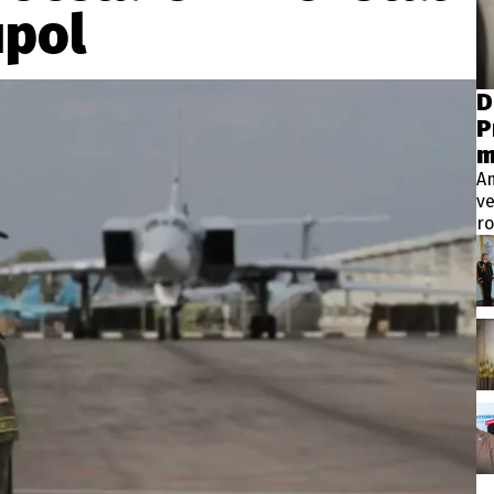
wsbox.cz je INCORP MEDIA GROUP s.r.o., IČ: 118 23 054
upol
ost? Máte pro nás důležitou zprávu, příb
D
P
Pošlete nám mail na:
redakce@newsbox.cz
m
Nejlepší z vás odměníme
A
ve
ro
Vt
pr
p
m
ve