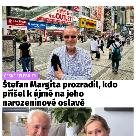
ČESKÉ CELEBRITY
Štefan Margita prozradil, kdo
přišel k újmě na jeho
narozeninové oslavě