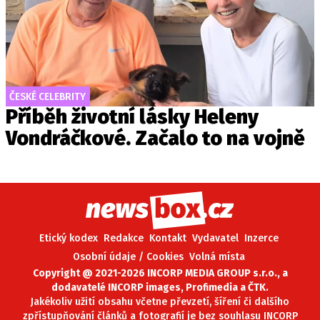
ČESKÉ CELEBRITY
Příběh životní lásky Heleny
Vondráčkové. Začalo to na vojně
Etický kodex
Redakce
Kontakt
Vydavatel
Inzerce
Osobní údaje / Cookies
Volná místa
Copyright @ 2021-2026 INCORP MEDIA GROUP s.r.o., a
dodavatelé INCORP images, Profimedia a ČTK.
Jakékoliv užití obsahu včetne převzetí, šíření či dalšího
zpřístupňování článků a fotografií je bez souhlasu INCORP