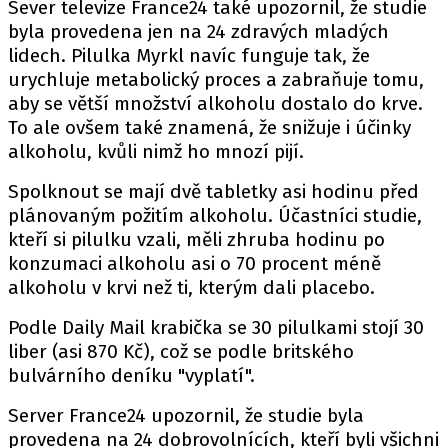
Sever televize France24 také upozornil, že studie
byla provedena jen na 24 zdravých mladých
lidech. Pilulka Myrkl navíc funguje tak, že
urychluje metabolický proces a zabraňuje tomu,
aby se větší množství alkoholu dostalo do krve.
To ale ovšem také znamená, že snižuje i účinky
alkoholu, kvůli nimž ho mnozí pijí.
Spolknout se mají dvě tabletky asi hodinu před
plánovaným požitím alkoholu. Účastníci studie,
kteří si pilulku vzali, měli zhruba hodinu po
konzumaci alkoholu asi o 70 procent méně
alkoholu v krvi než ti, kterým dali placebo.
Podle Daily Mail krabička se 30 pilulkami stojí 30
liber (asi 870 Kč), což se podle britského
bulvárního deníku "vyplatí".
Server France24 upozornil, že studie byla
provedena na 24 dobrovolnících, kteří byli všichni