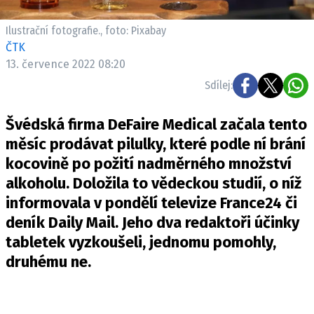
Pošlete e-mail na newsbox.cz
Ilustrační fotografie., foto: Pixabay
ČTK
ETICKÝ KODEX
13. července 2022 08:20
REDAKCE
Sdílej:
KONTAKT
VYDAVATEL
Švédská firma DeFaire Medical začala tento
INZERCE
měsíc prodávat pilulky, které podle ní brání
OSOBNÍ ÚDAJE / COOKIES
kocovině po požití nadměrného množství
alkoholu. Doložila to vědeckou studií, o níž
VOLNÁ MÍSTA
informovala v pondělí televize France24 či
deník Daily Mail. Jeho dva redaktoři účinky
tabletek vyzkoušeli, jednomu pomohly,
druhému ne.
Provozovatelem serveru newsbox.cz je
INCORP MEDIA GROUP s.r.o., IČ: 118 23 054