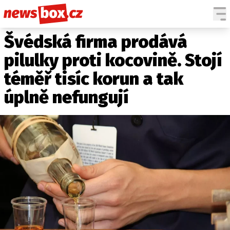
Švédská firma prodává
DOMÁCÍ
ČESKÉ CELEBRITY
ZAHRANIČÍ
SVĚTOVÉ CELEBRITY
pilulky proti kocovině. Stojí
POČASÍ
téměř tisíc korun a tak
KRIMI
úplně nefungují
EKONOMIKA
KULTURA
SPOLEČNOST
SPORT
SLEDUJTE NÁS NA
|
Máte příběh, fotku nebo video?