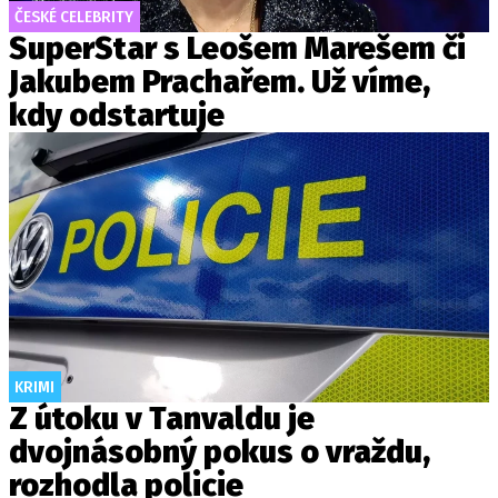
ČESKÉ CELEBRITY
SuperStar s Leošem Marešem či
Jakubem Prachařem. Už víme,
kdy odstartuje
KRIMI
Z útoku v Tanvaldu je
dvojnásobný pokus o vraždu,
rozhodla policie