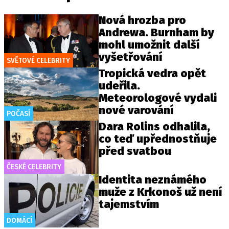
Nová hrozba pro
Andrewa. Burnham by
mohl umožnit další
vyšetřování
SVĚTOVÉ CELEBRITY
Tropická vedra opět
udeřila.
Meteorologové vydali
nové varování
POČASÍ
Dara Rolins odhalila,
co teď upřednostňuje
před svatbou
ČESKÉ CELEBRITY
Identita neznámého
muže z Krkonoš už není
tajemstvím
DOMÁCÍ