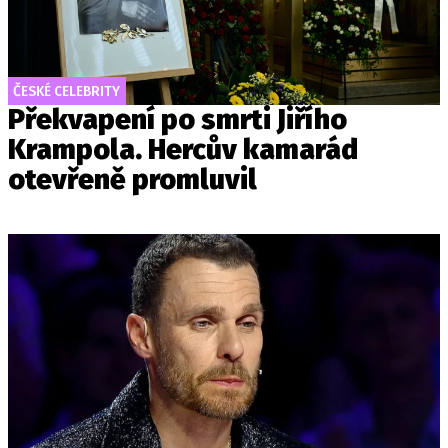
ČESKÉ CELEBRITY
Překvapení po smrti Jiřího
Krampola. Hercův kamarád
otevřeně promluvil