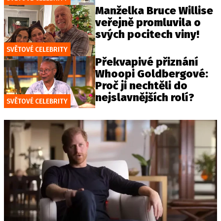
Manželka Bruce Willise
veřejně promluvila o
svých pocitech viny!
SVĚTOVÉ CELEBRITY
Překvapivé přiznání
Whoopi Goldbergové:
Proč ji nechtěli do
nejslavnějších rolí?
SVĚTOVÉ CELEBRITY