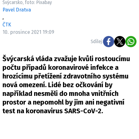
Švýcarsko, foto: Pixabay
Pošlete e-mail na newsbox.cz
Pavel Dratva
,
ETICKÝ KODEX
ČTK
10. prosince 2021 19:09
REDAKCE
Sdílej:
KONTAKT
VYDAVATEL
Švýcarská vláda zvažuje kvůli rostoucímu
INZERCE
počtu případů koronavirové infekce a
OSOBNÍ ÚDAJE / COOKIES
hrozícímu přetížení zdravotního systému
VOLNÁ MÍSTA
nová omezení. Lidé bez očkování by
například nesměli do mnoha vnitřních
prostor a nepomohl by jim ani negativní
test na koronavirus SARS-CoV-2.
Provozovatelem serveru newsbox.cz je
INCORP MEDIA GROUP s.r.o., IČ: 118 23 054