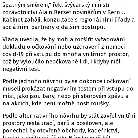
špatným směrem," řekl švýcarský ministr
zdravotnictví Alain Berset novinářům v Bernu.
Kabinet zahájil konzultace s regionálními úřady a
sociálními partnery o dalším postupu.
Vláda uvedla, že by mohla rozšířit vyžadování
dokladu o očkování nebo uzdravení z nemoci
covid-19 při vstupu do mnoha vnitřních prostor,
což by vyloučilo neočkované lidi, i kdyby měli
negativní test.
Podle jednoho návrhu by se dokonce i očkovaní
museli prokázat negativním testem při vstupu do
míst, jako jsou bary, nebo při sborovém zpěvu a
na akcích, kde není možné nosit roušky.
Podle alternativního návrhu by stát zavřel vnitřní
prostory restaurací, barů a posiloven, ale
ponechal by otevřené obchody, kadeřnictví,
banky a poštovní úřady. Návrhy mají být