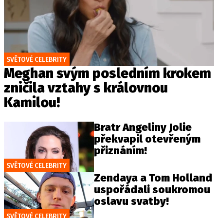
SVĚTOVÉ CELEBRITY
Meghan svým posledním krokem
zničila vztahy s královnou
Kamilou!
Bratr Angeliny Jolie
překvapil otevřeným
přiznáním!
SVĚTOVÉ CELEBRITY
Zendaya a Tom Holland
uspořádali soukromou
oslavu svatby!
SVĚTOVÉ CELEBRITY