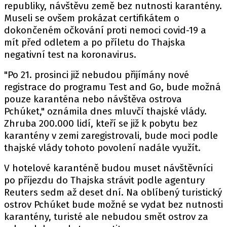
republiky, návštěvu země bez nutnosti karantény.
Museli se ovšem prokázat certifikátem o
dokončeném očkování proti nemoci covid-19 a
mít před odletem a po příletu do Thajska
negativní test na koronavirus.
"Po 21. prosinci již nebudou přijímány nové
registrace do programu Test and Go, bude možná
pouze karanténa nebo návštěva ostrova
Pchúket," oznámila dnes mluvčí thajské vlády.
Zhruba 200.000 lidí, kteří se již k pobytu bez
karantény v zemi zaregistrovali, bude moci podle
thajské vlády tohoto povolení nadále využít.
V hotelové karanténě budou muset návštěvníci
po příjezdu do Thajska strávit podle agentury
Reuters sedm až deset dní. Na oblíbený turistický
ostrov Pchúket bude možné se vydat bez nutnosti
karantény, turisté ale nebudou smět ostrov za