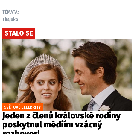
TÉMATA:
Thajsko
STALO SE
SVĚTOVÉ CELEBRITY
Jeden z členů královské rodiny
poskytnul médiím vzácný
rozhovor!