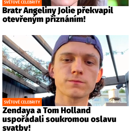
SVĚTOVÉ CELEBRITY
Bratr Angeliny Jolie překvapil
otevřeným přiznáním!
SVĚTOVÉ CELEBRITY
Zendaya a Tom Holland
uspořádali soukromou oslavu
svatby!