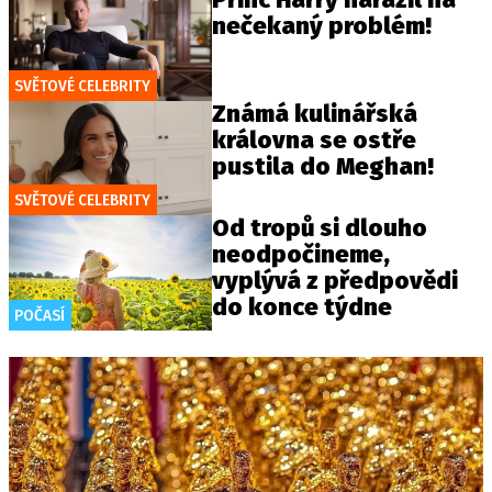
nečekaný problém!
SVĚTOVÉ CELEBRITY
Známá kulinářská
královna se ostře
pustila do Meghan!
SVĚTOVÉ CELEBRITY
Od tropů si dlouho
neodpočineme,
vyplývá z předpovědi
do konce týdne
POČASÍ