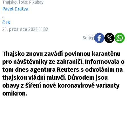
Thajsko, foto: Pixabay
Pošlete e-mail na newsbox.cz
Pavel Dratva
,
ETICKÝ KODEX
ČTK
21. prosince 2021 11:32
REDAKCE
Sdílej:
KONTAKT
VYDAVATEL
Thajsko znovu zavádí povinnou karanténu
INZERCE
pro návštěvníky ze zahraničí. Informovala o
OSOBNÍ ÚDAJE / COOKIES
tom dnes agentura Reuters s odvoláním na
VOLNÁ MÍSTA
thajskou vládní mluvčí. Důvodem jsou
obavy z šíření nové koronavirové varianty
omikron.
Provozovatelem serveru newsbox.cz je
INCORP MEDIA GROUP s.r.o., IČ: 118 23 054