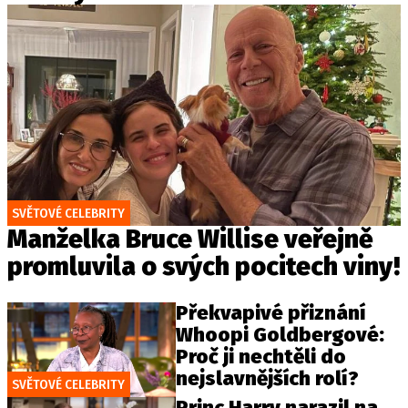
SVĚTOVÉ CELEBRITY
Manželka Bruce Willise veřejně
promluvila o svých pocitech viny!
Překvapivé přiznání
Whoopi Goldbergové:
Proč ji nechtěli do
nejslavnějších rolí?
SVĚTOVÉ CELEBRITY
Princ Harry narazil na