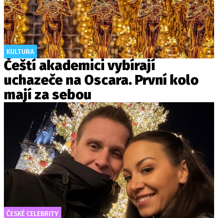
KULTURA
Čeští akademici vybírají
uchazeče na Oscara. První kolo
mají za sebou
ČESKÉ CELEBRITY