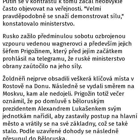
Putin se v kontrastu k tomu začal neobvykle
často objevovat na veřejnosti. "Velmi
pravděpodobně se snaží demonstrovat sílu,"
konstatovalo ministerstvo.
Rusko zažilo předminulou sobotu ozbrojenou
vzpouru vedenou wagnerovci a především jejich
šéfem Prigožinem, který před jejím začátkem
prohlásil na telegramu, že ruské ministerstvo
obrany zaútočilo na jeho síly.
Žoldnéři nejprve obsadili veškerá klíčová místa v
Rostově na Donu. Následně se vydali směrem na
Moskvu, kam ale nedojeli. Prigožin totiž večer
oznámil, že po domluvě s běloruským
prezidentem Alexandrem Lukašenkem svým
jednotkám nařídil, aby zastavily postup na hlavní
město a vrátily se na své základny, což se také
stalo. Podle uzavřené dohody se následně
přesunul do Běloruska.