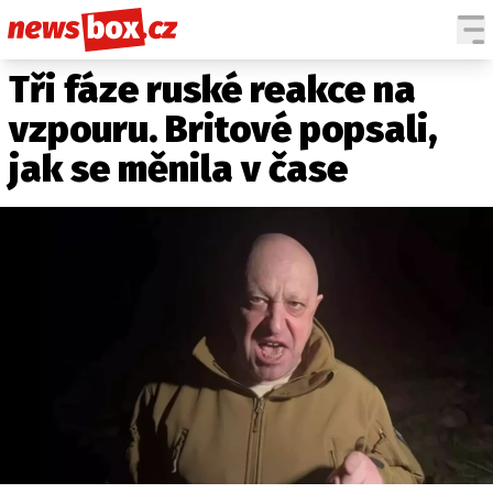
Tři fáze ruské reakce na
DOMÁCÍ
ČESKÉ CELEBRITY
ZAHRANIČÍ
SVĚTOVÉ CELEBRITY
vzpouru. Britové popsali,
POČASÍ
jak se měnila v čase
KRIMI
EKONOMIKA
KULTURA
SPOLEČNOST
SPORT
SLEDUJTE NÁS NA
|
Máte příběh, fotku nebo video?