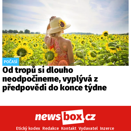
POČASÍ
Od tropů si dlouho
neodpočineme, vyplývá z
předpovědi do konce týdne
Etický kodex
Redakce
Kontakt
Vydavatel
Inzerce