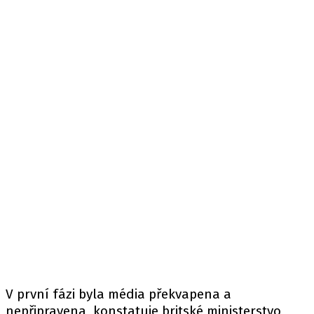
V první fázi byla média překvapena a
nepřipravena, konstatuje britské ministerstvo