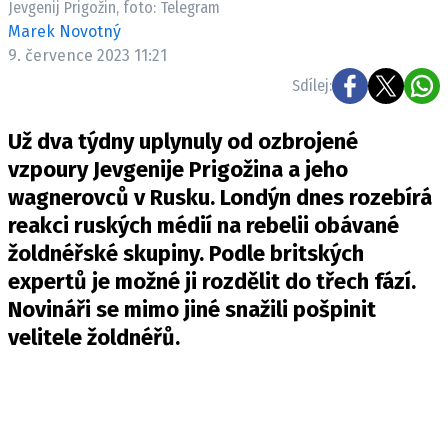
Jevgenij Prigožin, foto: Telegram
Pošlete e-mail na newsbox.cz
Marek Novotný
9. července 2023 11:21
ETICKÝ KODEX
Sdílej:
REDAKCE
Už dva týdny uplynuly od ozbrojené
KONTAKT
vzpoury Jevgenije Prigožina a jeho
VYDAVATEL
wagnerovců v Rusku. Londýn dnes rozebírá
INZERCE
reakci ruských médií na rebelii obávané
OSOBNÍ ÚDAJE / COOKIES
žoldnéřské skupiny. Podle britských
VOLNÁ MÍSTA
expertů je možné ji rozdělit do třech fází.
Novináři se mimo jiné snažili pošpinit
velitele žoldnéřů.
Provozovatelem serveru newsbox.cz je
INCORP MEDIA GROUP s.r.o., IČ: 118 23 054