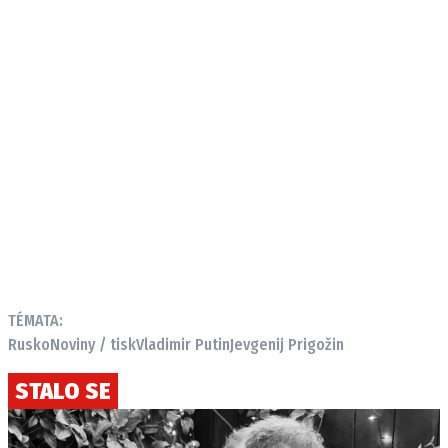
TÉMATA:
Rusko
Noviny / tisk
Vladimir Putin
Jevgenij Prigožin
STALO SE