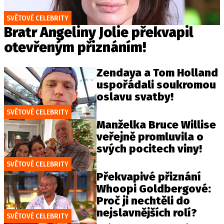
SVĚTOVÉ CELEBRITY
Bratr Angeliny Jolie překvapil
otevřeným přiznáním!
Zendaya a Tom Holland
uspořádali soukromou
oslavu svatby!
SVĚTOVÉ CELEBRITY
Manželka Bruce Willise
veřejně promluvila o
svých pocitech viny!
SVĚTOVÉ CELEBRITY
Překvapivé přiznání
Whoopi Goldbergové:
Proč ji nechtěli do
nejslavnějších rolí?
SVĚTOVÉ CELEBRITY