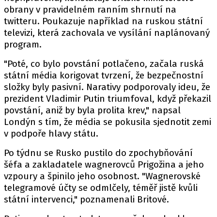
obrany v pravidelném ranním shrnutí na
twitteru. Poukazuje například na ruskou státní
televizi, která zachovala ve vysílání naplánovaný
program.
"Poté, co bylo povstání potlačeno, začala ruská
státní média korigovat tvrzení, že bezpečnostní
složky byly pasivní. Narativy podporovaly ideu, že
prezident Vladimir Putin triumfoval, když překazil
povstání, aniž by byla prolita krev," napsal
Londýn s tím, že média se pokusila sjednotit zemi
v podpoře hlavy státu.
Po týdnu se Rusko pustilo do zpochybňování
šéfa a zakladatele wagnerovců Prigožina a jeho
vzpoury a špinilo jeho osobnost. "Wagnerovské
telegramové účty se odmlčely, téměř jistě kvůli
státní intervenci," poznamenali Britové.