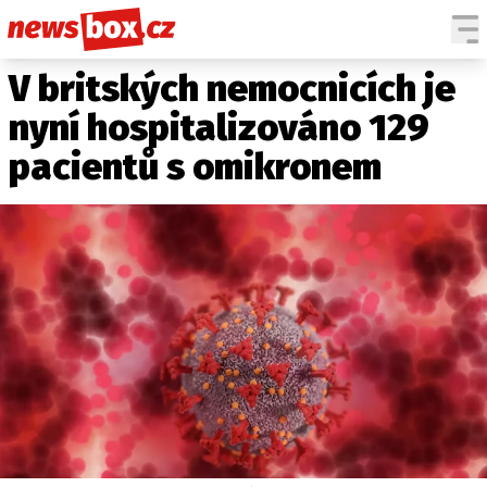
V britských nemocnicích je
DOMÁCÍ
ČESKÉ CELEBRITY
ZAHRANIČÍ
SVĚTOVÉ CELEBRITY
nyní hospitalizováno 129
POČASÍ
pacientů s omikronem
KRIMI
EKONOMIKA
KULTURA
SPOLEČNOST
SPORT
SLEDUJTE NÁS NA
|
Máte příběh, fotku nebo video?