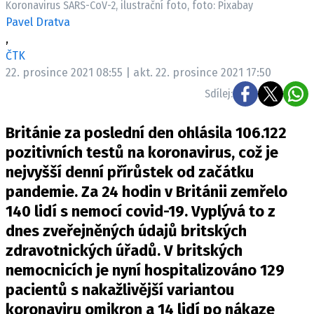
Koronavirus SARS-CoV-2, ilustrační foto, foto: Pixabay
Pošlete e-mail na newsbox.cz
Pavel Dratva
,
ETICKÝ KODEX
ČTK
22. prosince 2021 08:55 | akt. 22. prosince 2021 17:50
REDAKCE
Sdílej:
KONTAKT
VYDAVATEL
Británie za poslední den ohlásila 106.122
INZERCE
pozitivních testů na koronavirus, což je
OSOBNÍ ÚDAJE / COOKIES
nejvyšší denní přírůstek od začátku
VOLNÁ MÍSTA
pandemie. Za 24 hodin v Británii zemřelo
140 lidí s nemocí covid-19. Vyplývá to z
dnes zveřejněných údajů britských
zdravotnických úřadů. V britských
Provozovatelem serveru newsbox.cz je
nemocnicích je nyní hospitalizováno 129
INCORP MEDIA GROUP s.r.o., IČ: 118 23 054
pacientů s nakažlivější variantou
koronaviru omikron a 14 lidí po nákaze