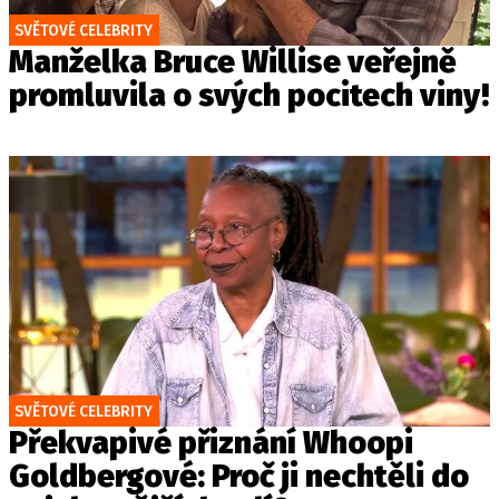
SVĚTOVÉ CELEBRITY
Manželka Bruce Willise veřejně
promluvila o svých pocitech viny!
SVĚTOVÉ CELEBRITY
Překvapivé přiznání Whoopi
Goldbergové: Proč ji nechtěli do