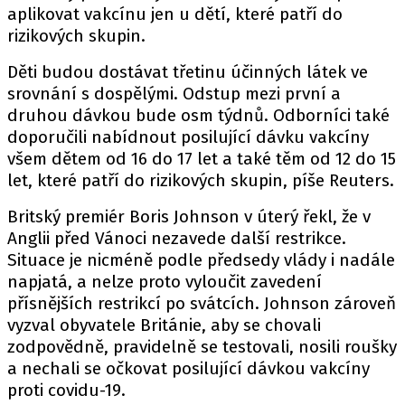
aplikovat vakcínu jen u dětí, které patří do
rizikových skupin.
Děti budou dostávat třetinu účinných látek ve
srovnání s dospělými. Odstup mezi první a
druhou dávkou bude osm týdnů. Odborníci také
doporučili nabídnout posilující dávku vakcíny
všem dětem od 16 do 17 let a také těm od 12 do 15
let, které patří do rizikových skupin, píše Reuters.
Britský premiér Boris Johnson v úterý řekl, že v
Anglii před Vánoci nezavede další restrikce.
Situace je nicméně podle předsedy vlády i nadále
napjatá, a nelze proto vyloučit zavedení
přísnějších restrikcí po svátcích. Johnson zároveň
vyzval obyvatele Británie, aby se chovali
zodpovědně, pravidelně se testovali, nosili roušky
a nechali se očkovat posilující dávkou vakcíny
proti covidu-19.