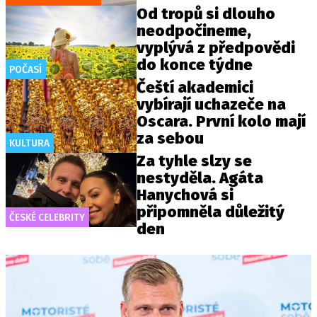
Od tropů si dlouho
neodpočineme,
vyplývá z předpovědi
do konce týdne
POČASÍ
Čeští akademici
vybírají uchazeče na
Oscara. První kolo mají
za sebou
KULTURA
Za tyhle slzy se
nestyděla. Agáta
Hanychová si
připomněla důležitý
ČESKÉ CELEBRITY
den