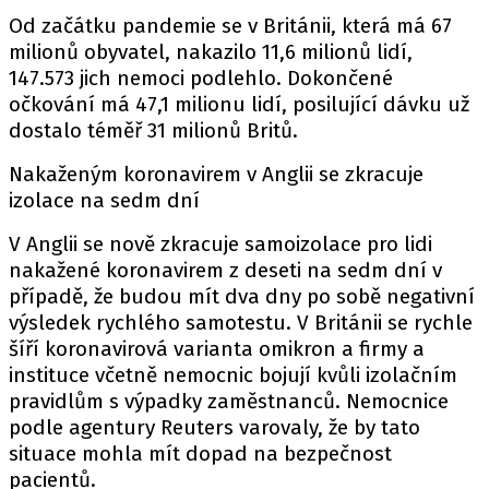
Od začátku pandemie se v Británii, která má 67
milionů obyvatel, nakazilo 11,6 milionů lidí,
147.573 jich nemoci podlehlo. Dokončené
očkování má 47,1 milionu lidí, posilující dávku už
dostalo téměř 31 milionů Britů.
Nakaženým koronavirem v Anglii se zkracuje
izolace na sedm dní
V Anglii se nově zkracuje samoizolace pro lidi
nakažené koronavirem z deseti na sedm dní v
případě, že budou mít dva dny po sobě negativní
výsledek rychlého samotestu. V Británii se rychle
šíří koronavirová varianta omikron a firmy a
instituce včetně nemocnic bojují kvůli izolačním
pravidlům s výpadky zaměstnanců. Nemocnice
podle agentury Reuters varovaly, že by tato
situace mohla mít dopad na bezpečnost
pacientů.