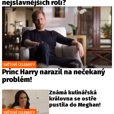
nejslavnějších rolí?
SVĚTOVÉ CELEBRITY
Princ Harry narazil na nečekaný
problém!
Známá kulinářská
královna se ostře
pustila do Meghan!
SVĚTOVÉ CELEBRITY