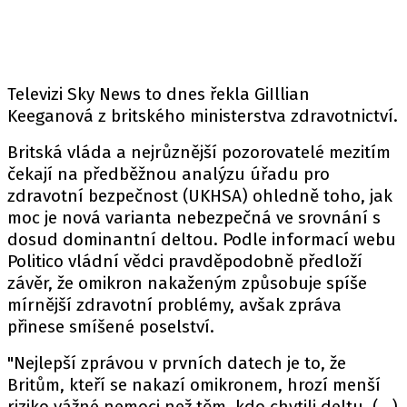
Televizi Sky News to dnes řekla GiIllian
Keeganová z britského ministerstva zdravotnictví.
Britská vláda a nejrůznější pozorovatelé mezitím
čekají na předběžnou analýzu úřadu pro
zdravotní bezpečnost (UKHSA) ohledně toho, jak
moc je nová varianta nebezpečná ve srovnání s
dosud dominantní deltou. Podle informací webu
Politico vládní vědci pravděpodobně předloží
závěr, že omikron nakaženým způsobuje spíše
mírnější zdravotní problémy, avšak zpráva
přinese smíšené poselství.
"Nejlepší zprávou v prvních datech je to, že
Britům, kteří se nakazí omikronem, hrozí menší
riziko vážné nemoci než těm, kdo chytili deltu. (...)