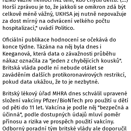
Horší zprávou je to, že jakkoli se omikron zdá být
celkově méně vážný, UKHSA jej nutně nepovažuje
za dost mírný na odvrácení velkého počtu
hospitalizací," uvádí Politico.
Oficiální publikace hodnocení se očekává do
konce týdne. Tázána na něj byla dnes i
Keeganová, která data o závažnosti průběhu
nákaz označila za "jeden z chybějících kousků".
Britská vláda podle ní nebude otálet se
zaváděním dalších protikoronavirových restrikcí,
pokud data ukážou, že to je nezbytné.
Britský lékový úřad MHRA dnes schválil upravené
složení vakcíny Pfizer/BioNTech pro použití u dětí
od pěti do 11 let. Vakcína je podle něj "bezpečná a
účinná", podle dostupných údajů mluví poměr
přínosu a rizika ve prospěch použití vakcíny.
Odborný poradní tým britské vlády ale doporučil