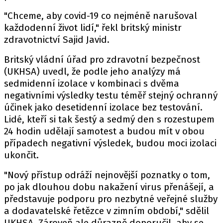
"Chceme, aby covid-19 co nejméně narušoval
každodenní život lidí," řekl britský ministr
zdravotnictví Sajid Javid.
Britský vládní úřad pro zdravotní bezpečnost
(UKHSA) uvedl, že podle jeho analýzy má
sedmidenní izolace v kombinaci s dvěma
negativními výsledky testu téměř stejný ochranný
účinek jako desetidenní izolace bez testování.
Lidé, kteří si tak šestý a sedmý den s rozestupem
24 hodin udělají samotest a budou mít v obou
případech negativní výsledek, budou moci izolaci
ukončit.
"Nový přístup odráží nejnovější poznatky o tom,
po jak dlouhou dobu nakažení virus přenášejí, a
představuje podporu pro nezbytné veřejné služby
a dodavatelské řetězce v zimním období," sdělil
UKHSA. Zároveň ale důrazně doporučil, aby se