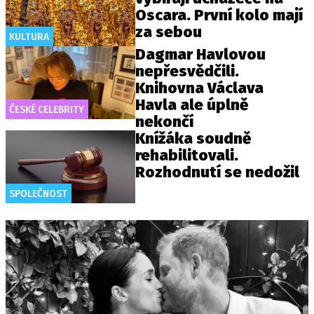
Oscara. První kolo mají
za sebou
KULTURA
Dagmar Havlovou
nepřesvědčili.
Knihovna Václava
Havla ale úplně
ČESKÉ CELEBRITY
nekončí
Knížáka soudně
rehabilitovali.
Rozhodnutí se nedožil
SPOLEČNOST