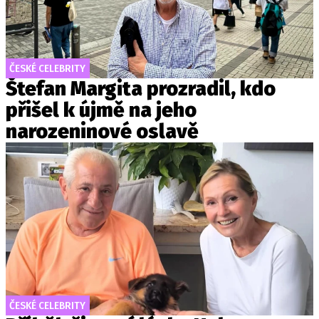
ČESKÉ CELEBRITY
Štefan Margita prozradil, kdo
přišel k újmě na jeho
narozeninové oslavě
ČESKÉ CELEBRITY