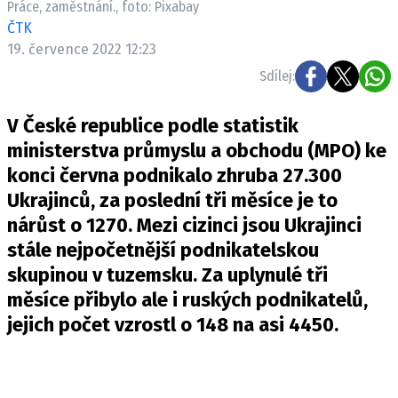
Práce, zaměstnání., foto: Pixabay
Pošlete e-mail na newsbox.cz
ČTK
19. července 2022 12:23
ETICKÝ KODEX
Sdílej:
REDAKCE
V České republice podle statistik
KONTAKT
ministerstva průmyslu a obchodu (MPO) ke
VYDAVATEL
konci června podnikalo zhruba 27.300
INZERCE
Ukrajinců, za poslední tři měsíce je to
OSOBNÍ ÚDAJE / COOKIES
nárůst o 1270. Mezi cizinci jsou Ukrajinci
VOLNÁ MÍSTA
stále nejpočetnější podnikatelskou
skupinou v tuzemsku. Za uplynulé tři
měsíce přibylo ale i ruských podnikatelů,
jejich počet vzrostl o 148 na asi 4450.
Provozovatelem serveru newsbox.cz je
INCORP MEDIA GROUP s.r.o., IČ: 118 23 054