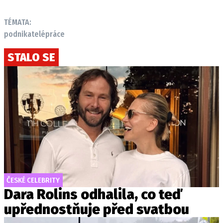
TÉMATA:
podnikatelé
práce
STALO SE
ČESKÉ CELEBRITY
Dara Rolins odhalila, co teď
upřednostňuje před svatbou