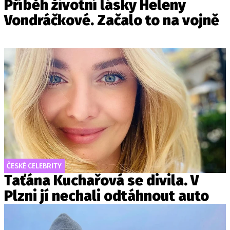
Příběh životní lásky Heleny
Vondráčkové. Začalo to na vojně
ČESKÉ CELEBRITY
Taťána Kuchařová se divila. V
Plzni jí nechali odtáhnout auto