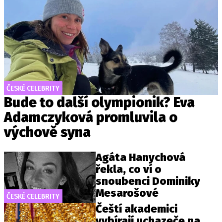
ČESKÉ CELEBRITY
Bude to další olympionik? Eva
Adamczyková promluvila o
výchově syna
Agáta Hanychová
řekla, co ví o
snoubenci Dominiky
Mesarošové
ČESKÉ CELEBRITY
Čeští akademici
vybírají uchazeče na