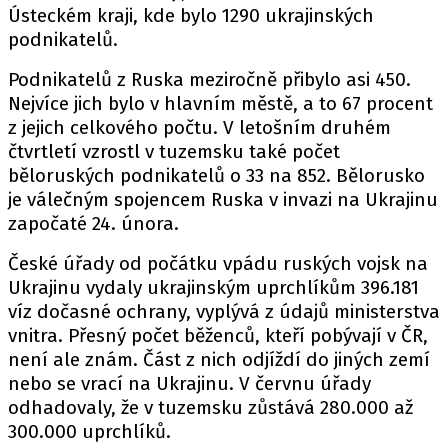
Ústeckém kraji, kde bylo 1290 ukrajinských
podnikatelů.
Podnikatelů z Ruska meziročně přibylo asi 450.
Nejvíce jich bylo v hlavním městě, a to 67 procent
z jejich celkového počtu. V letošním druhém
čtvrtletí vzrostl v tuzemsku také počet
běloruských podnikatelů o 33 na 852. Bělorusko
je válečným spojencem Ruska v invazi na Ukrajinu
započaté 24. února.
České úřady od počátku vpádu ruských vojsk na
Ukrajinu vydaly ukrajinským uprchlíkům 396.181
víz dočasné ochrany, vyplývá z údajů ministerstva
vnitra. Přesný počet běženců, kteří pobývají v ČR,
není ale znám. Část z nich odjíždí do jiných zemí
nebo se vrací na Ukrajinu. V červnu úřady
odhadovaly, že v tuzemsku zůstává 280.000 až
300.000 uprchlíků.