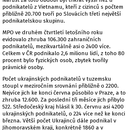
podnikatelů z Vietnamu, kteří z cizinců s počtem
přibližně 20.700 tvoří po Slovácích třetí největší
podnikatelskou skupinu.
MPO ve druhém čtvrtletí letošního roku
evidovalo zhruba 106.300 zahraničních
podnikatelů, mezikvartálně asi o 2400 více.
Celkem v ČR podnikalo 2,6 milionu lidí, z toho 80
procent bylo fyzických osob, zbytek tvořily
právnické osoby.
Počet ukrajinských podnikatelů v tuzemsku
stoupl v meziročním srovnání přibližně o 2200.
Nejvíce jich ke konci června působilo v Praze, a to
zhruba 12.600. Za poslední tři měsíce jich přibylo
522. Středočeský kraj hlásil k 30. červnu asi 4200
ukrajinských podnikatelů, o 224 více než ke konci
března. Větší počet Ukrajinců dále podnikal v
Jihomoravském kraji, konkrétně 1860 a v