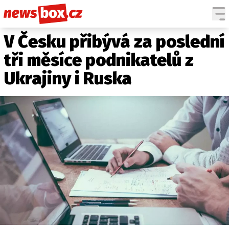
V Česku přibývá za poslední
DOMÁCÍ
ČESKÉ CELEBRITY
ZAHRANIČÍ
SVĚTOVÉ CELEBRITY
tři měsíce podnikatelů z
POČASÍ
Ukrajiny i Ruska
KRIMI
EKONOMIKA
KULTURA
SPOLEČNOST
SPORT
SLEDUJTE NÁS NA
|
Máte příběh, fotku nebo video?