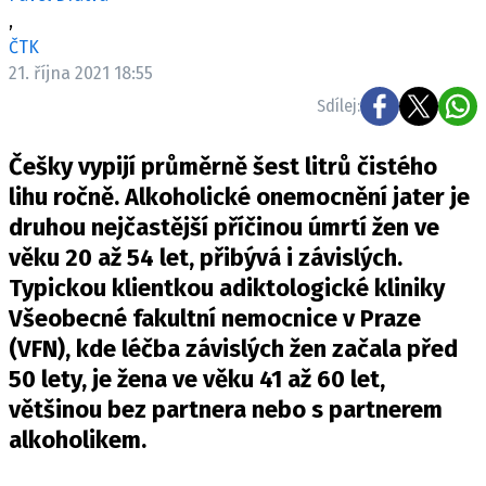
Pošlete e-mail na newsbox.cz
,
ČTK
21. října 2021 18:55
ETICKÝ KODEX
Sdílej:
REDAKCE
KONTAKT
Češky vypijí průměrně šest litrů čistého
VYDAVATEL
lihu ročně. Alkoholické onemocnění jater je
INZERCE
druhou nejčastější příčinou úmrtí žen ve
OSOBNÍ ÚDAJE / COOKIES
věku 20 až 54 let, přibývá i závislých.
VOLNÁ MÍSTA
Typickou klientkou adiktologické kliniky
Všeobecné fakultní nemocnice v Praze
(VFN), kde léčba závislých žen začala před
50 lety, je žena ve věku 41 až 60 let,
většinou bez partnera nebo s partnerem
Provozovatelem serveru newsbox.cz je
INCORP MEDIA GROUP s.r.o., IČ: 118 23 054
alkoholikem.