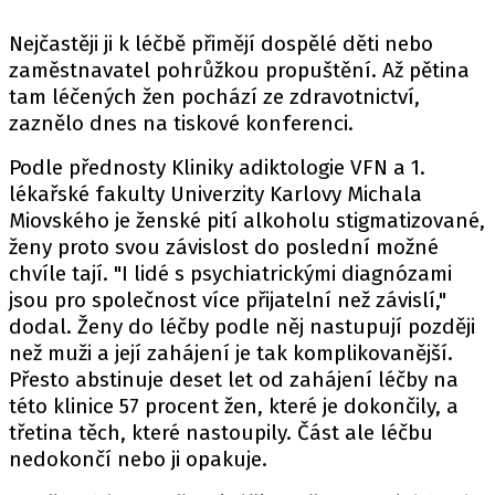
Nejčastěji ji k léčbě přimějí dospělé děti nebo
zaměstnavatel pohrůžkou propuštění. Až pětina
tam léčených žen pochází ze zdravotnictví,
zaznělo dnes na tiskové konferenci.
Podle přednosty Kliniky adiktologie VFN a 1.
lékařské fakulty Univerzity Karlovy Michala
Miovského je ženské pití alkoholu stigmatizované,
ženy proto svou závislost do poslední možné
chvíle tají. "I lidé s psychiatrickými diagnózami
jsou pro společnost více přijatelní než závislí,"
dodal. Ženy do léčby podle něj nastupují později
než muži a její zahájení je tak komplikovanější.
Přesto abstinuje deset let od zahájení léčby na
této klinice 57 procent žen, které je dokončily, a
třetina těch, které nastoupily. Část ale léčbu
nedokončí nebo ji opakuje.