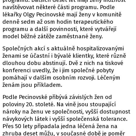
navštěvovat některé části programu. Podle
lékařky Olgy Pecinovské mají ženy v komunitě
denně sedm až osm hodin terapeutického
programu a další povinnosti, které vytvářejí
model běžné zátěže zaměstnané ženy.
Společných akcí s aktuálně hospitalizovanými
ženami se účastní i bývalé klientky, které různě
dlouhou dobu abstinují. Dvě z nich na tiskové
konferenci uvedly, že i jim společné pobyty
pomáhají v dalším osobním rozvoji. Léčeným
ženám jsou příkladem.
Podle Pecinovské přibývá závislých žen od
poloviny 20. stoleté. Na vině jsou stoupající
nároky na ženu ve společnosti, vyšší dostupnost
návykových látek i vyšší společenská tolerance.
Přes 50 lety připadala jedna léčená žena na
zhruba deset můžu, v současné době je poměr