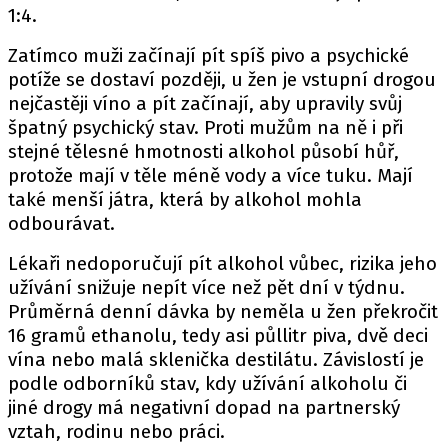
1:4.
Zatímco muži začínají pít spíš pivo a psychické
potíže se dostaví později, u žen je vstupní drogou
nejčastěji víno a pít začínají, aby upravily svůj
špatný psychický stav. Proti mužům na ně i při
stejné tělesné hmotnosti alkohol působí hůř,
protože mají v těle méně vody a více tuku. Mají
také menší játra, která by alkohol mohla
odbourávat.
Lékaři nedoporučují pít alkohol vůbec, rizika jeho
užívání snižuje nepít více než pět dní v týdnu.
Průměrná denní dávka by neměla u žen překročit
16 gramů ethanolu, tedy asi půllitr piva, dvě deci
vína nebo malá sklenička destilátu. Závislostí je
podle odborníků stav, kdy užívání alkoholu či
jiné drogy má negativní dopad na partnerský
vztah, rodinu nebo práci.