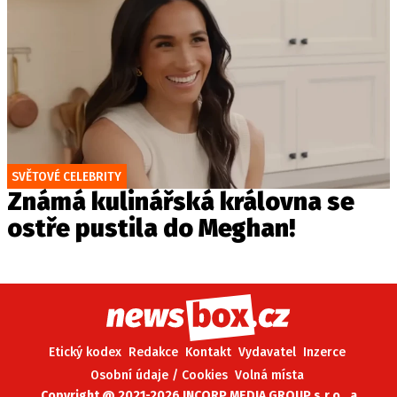
SVĚTOVÉ CELEBRITY
Známá kulinářská královna se
ostře pustila do Meghan!
Etický kodex
Redakce
Kontakt
Vydavatel
Inzerce
Osobní údaje / Cookies
Volná místa
Copyright @ 2021-2026 INCORP MEDIA GROUP s.r.o., a