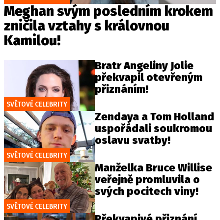
Meghan svým posledním krokem
zničila vztahy s královnou
Kamilou!
Bratr Angeliny Jolie
překvapil otevřeným
přiznáním!
SVĚTOVÉ CELEBRITY
Zendaya a Tom Holland
uspořádali soukromou
oslavu svatby!
SVĚTOVÉ CELEBRITY
Manželka Bruce Willise
veřejně promluvila o
svých pocitech viny!
SVĚTOVÉ CELEBRITY
Překvapivé přiznání