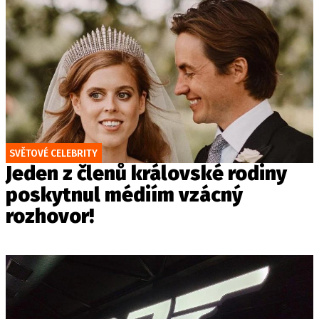
SVĚTOVÉ CELEBRITY
Jeden z členů královské rodiny
poskytnul médiím vzácný
rozhovor!