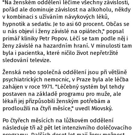
"Na ženském oddělení léčíme všechny závislosti,
pořád ale dominuje závislost na alkoholu, někdy
v kombinaci s užíváním návykových léků,
hypnotik a sedativ. Je to asi 60 procent. Občas se
u nás objeví i ženy závislé na opiátech," popsal
primář kliniky Petr Popov. Léčí se tam podle něj i
ženy závislé na hazardním hraní. V minulosti tam
byla i pacientka, které ničilo život nepřetržité
sledování televize.
Ženská nebo společná oddělení jsou při většině
psychiatrických nemocnic, v Praze byla ale léčba
zahájen v roce 1971. "Léčebný systém byl tehdy
postaven na základě programu pro muže, ale
lékaři jej přizpůsobili ženským potřebám a
prodloužili na čtyři měsíce," uvedl Miovský.
Po čtyřech měsících na lůžkovém oddělení
následuje tři až pět let intenzivního doléčovacího
programu. Dalších deset let mají ženy možnost