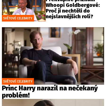
Whoopi Goldbergové:
Proč ji nechtěli do
nejslavnějších rolí?
SVĚTOVÉ CELEBRITY
SVĚTOVÉ CELEBRITY
Princ Harry narazil na nečekaný
problém!