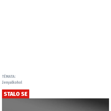
TÉMATA:
ženy
alkohol
STALO SE