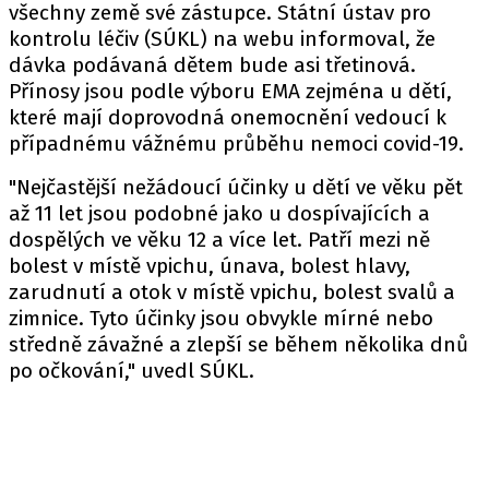
všechny země své zástupce. Státní ústav pro
kontrolu léčiv (SÚKL) na webu informoval, že
dávka podávaná dětem bude asi třetinová.
Přínosy jsou podle výboru EMA zejména u dětí,
které mají doprovodná onemocnění vedoucí k
případnému vážnému průběhu nemoci covid-19.
"Nejčastější nežádoucí účinky u dětí ve věku pět
až 11 let jsou podobné jako u dospívajících a
dospělých ve věku 12 a více let. Patří mezi ně
bolest v místě vpichu, únava, bolest hlavy,
zarudnutí a otok v místě vpichu, bolest svalů a
zimnice. Tyto účinky jsou obvykle mírné nebo
středně závažné a zlepší se během několika dnů
po očkování," uvedl SÚKL.