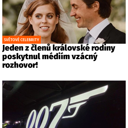
SVĚTOVÉ CELEBRITY
Jeden z členů královské rodiny
poskytnul médiím vzácný
rozhovor!