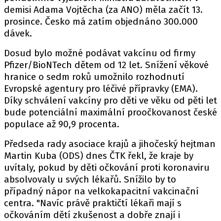
demisi Adama Vojtěcha (za ANO) měla začít 13.
prosince. Česko má zatím objednáno 300.000
dávek.
Dosud bylo možné podávat vakcínu od firmy
Pfizer/BioNTech dětem od 12 let. Snížení věkové
hranice o sedm roků umožnilo rozhodnutí
Evropské agentury pro léčivé přípravky (EMA).
Díky schválení vakcíny pro děti ve věku od pěti let
bude potenciální maximální proočkovanost české
populace až 90,9 procenta.
Předseda rady asociace krajů a jihočeský hejtman
Martin Kuba (ODS) dnes ČTK řekl, že kraje by
uvítaly, pokud by děti očkování proti koronaviru
absolvovaly u svých lékařů. Snížilo by to
případný nápor na velkokapacitní vakcinační
centra. "Navíc právě praktičtí lékaři mají s
očkováním dětí zkušenost a dobře znají i