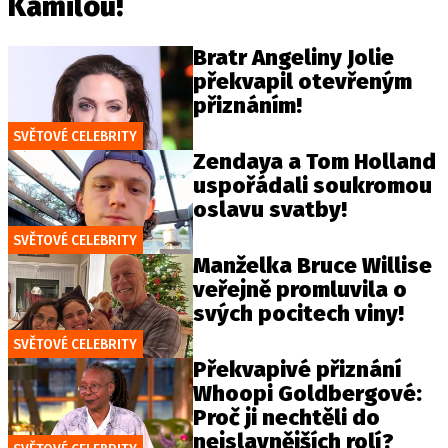
Kamilou!
Bratr Angeliny Jolie
překvapil otevřeným
přiznáním!
SVĚTOVÉ CELEBRITY
Zendaya a Tom Holland
uspořádali soukromou
oslavu svatby!
SVĚTOVÉ CELEBRITY
Manželka Bruce Willise
veřejně promluvila o
svých pocitech viny!
SVĚTOVÉ CELEBRITY
Překvapivé přiznání
Whoopi Goldbergové:
Proč ji nechtěli do
nejslavnějších rolí?