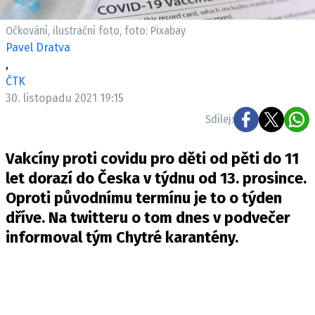
Pošlete e-mail na newsbox.cz
Očkování, ilustrační foto, foto: Pixabay
Pavel Dratva
ETICKÝ KODEX
,
REDAKCE
ČTK
KONTAKT
30. listopadu 2021 19:15
VYDAVATEL
Sdílej:
INZERCE
Vakcíny proti covidu pro děti od pěti do 11
OSOBNÍ ÚDAJE / COOKIES
let dorazí do Česka v týdnu od 13. prosince.
VOLNÁ MÍSTA
Oproti původnímu termínu je to o týden
dříve. Na twitteru o tom dnes v podvečer
informoval tým Chytré karantény.
Provozovatelem serveru newsbox.cz je
INCORP MEDIA GROUP s.r.o., IČ: 118 23 054