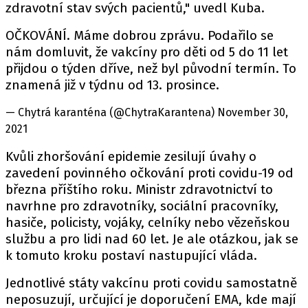
zdravotní stav svých pacientů," uvedl Kuba.
OČKOVÁNÍ. Máme dobrou zprávu. Podařilo se
nám domluvit, že vakcíny pro děti od 5 do 11 let
přijdou o týden dříve, než byl původní termín. To
znamená již v týdnu od 13. prosince.
— Chytrá karanténa (@ChytraKarantena) November 30,
2021
Kvůli zhoršování epidemie zesilují úvahy o
zavedení povinného očkování proti covidu-19 od
března příštího roku. Ministr zdravotnictví to
navrhne pro zdravotníky, sociální pracovníky,
hasiče, policisty, vojáky, celníky nebo vězeňskou
službu a pro lidi nad 60 let. Je ale otázkou, jak se
k tomuto kroku postaví nastupující vláda.
Jednotlivé státy vakcínu proti covidu samostatně
neposuzují, určující je doporučení EMA, kde mají