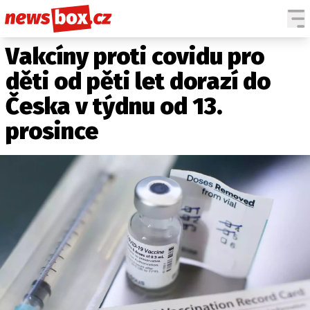
Vakcíny proti covidu pro
DOMÁCÍ
ČESKÉ CELEBRITY
ZAHRANIČÍ
SVĚTOVÉ CELEBRITY
děti od pěti let dorazí do
POČASÍ
Česka v týdnu od 13.
KRIMI
prosince
EKONOMIKA
KULTURA
SPOLEČNOST
SPORT
SLEDUJTE NÁS NA
|
Máte příběh, fotku nebo video?