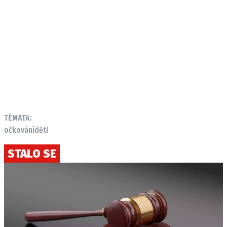
TÉMATA:
očkování
děti
STALO SE