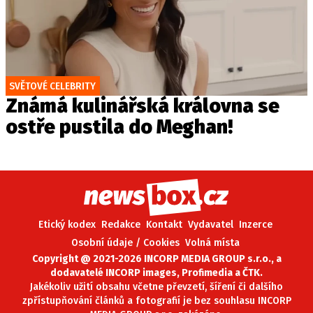
SVĚTOVÉ CELEBRITY
Známá kulinářská královna se
ostře pustila do Meghan!
Etický kodex
Redakce
Kontakt
Vydavatel
Inzerce
Osobní údaje / Cookies
Volná místa
Copyright @ 2021-2026 INCORP MEDIA GROUP s.r.o., a
dodavatelé INCORP images, Profimedia a ČTK.
Jakékoliv užití obsahu včetne převzetí, šíření či dalšího
zpřístupňování článků a fotografií je bez souhlasu INCORP