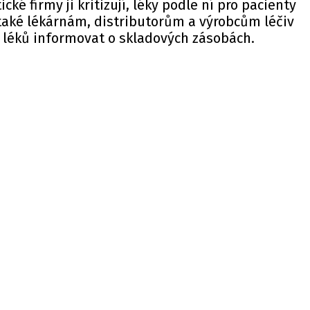
ké firmy ji kritizují, léky podle ní pro pacienty
také lékárnám, distributorům a výrobcům léčiv
 léků informovat o skladových zásobách.