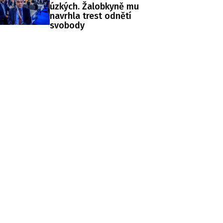
úzkých. Žalobkyně mu
navrhla trest odnětí
svobody