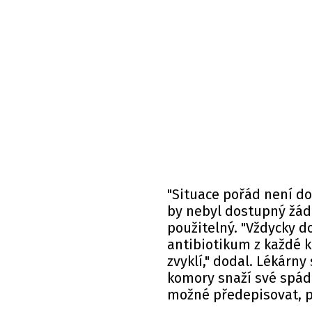
"Situace pořád není dob
by nebyl dostupný žád
použitelný. "Vždycky 
antibiotikum z každé k
zvyklí," dodal. Lékárny
komory snaží své spádo
možné předepisovat, pr