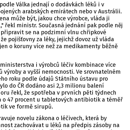
podle Válka jednají o dodávkách léků i v
pojených arabských emirátech nebo v Austrálii.
ena může být, jakou chce výrobce, vláda ji
," řekl ministr. Současná jednání pak podle něj
připravit se na podzimní vlnu chřipkové
že pojišťovny za léky, jejichž dovoz už vláda
ě jen o koruny více než za medikamenty běžně
 ministerstva i výrobců léčiv kombinace více
ů výroby a vyšší nemocnosti. Ve srovnatelném
ého roku podle údajů Státního ústavu pro
bylo do ČR dodáno asi 2,3 milionu balení
noru řekl, že spotřeba v prvních pěti týdnech
a o 47 procent u tabletových antibiotik a téměř
otik ve formě sirupů.
ravuje novelu zákona o léčivech, která by
nnost zachovávat u léků na předpis zásoby na