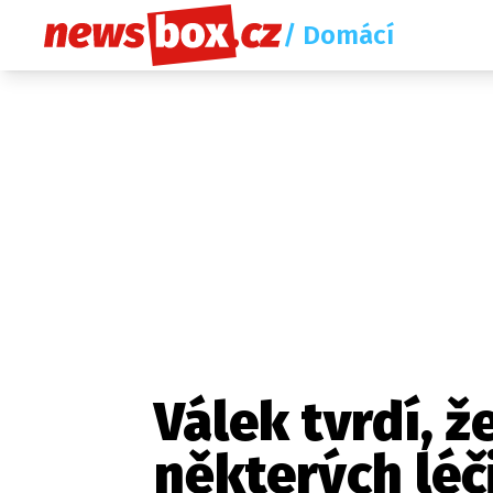
/ Domácí
Válek tvrdí, 
některých léč
Etický kodex
Redakce
Kon