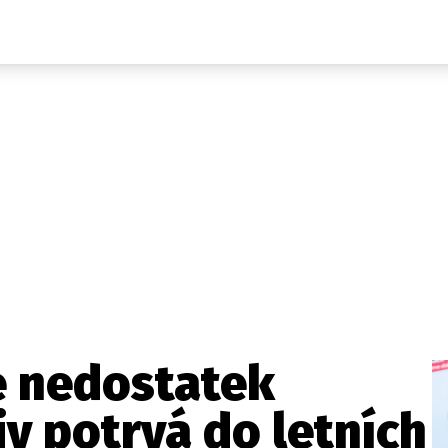
Domácí
České celebrity
Zahraničí
Světové celebrity
Počasí
Krimi
Ekonomika
Kultura
Společnost
Sport
že nedostatek
iv potrvá do letních
takt
Vydavatel
Inzerce
Osobní údaje / Cookies
Volná míst