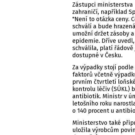
Zástupci ministerstva 
zahraničí, například S
"Není to otázka ceny. C
schválí a bude hrazená
umožní držet zásoby a 
epidemie. Dříve uvedl, 
schválila, platí řádov
dostupné v Česku.
Za výpadky stojí podle
faktorů včetně výpadk
prvním čtvrtletí loňsk
kontrolu léčiv (SÚKL) 
antibiotik. Ministr v ú
letošního roku narostl
o 140 procent u antibi
Ministerstvo také přip
uložila výrobcům povi