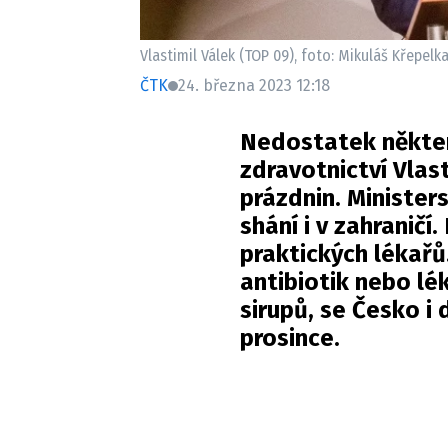
Vlastimil Válek (TOP 09), foto: Mikuláš Křepel
ČTK
24. března 2023 12:18
Nedostatek někter
zdravotnictví Vlast
prázdnin. Minister
shání i v zahranič
praktických lékařů
antibiotik nebo lé
sirupů, se Česko i
prosince.