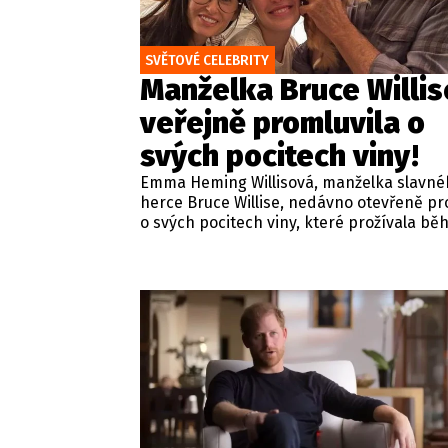
SVĚTOVÉ CELEBRITY
Manželka Bruce Willis
veřejně promluvila o
svých pocitech viny!
Emma Heming Willisová, manželka slavné
herce Bruce Willise, nedávno otevřeně pr
o svých pocitech viny, které prožívala b
oslav svých padesátých narozenin. Slavn
představitel akčních filmů se v roce 2022 
veřejného života kvůli vážným zdravotním
problémům a o rok později mu byla
diagnostikována frontotemporální deme