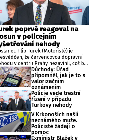
ěh, fotografie, videa?
urek poprvé reagoval na
osun v policejním
yšetřování nehody
slanec Filip Turek (Motoristé) je
esvědčen, že červencovou dopravní
hodu v centru Prahy nezavinil, což by
Důchody: Úřad
dle jeho slov mělo prokázat i
připomněl, jak je to s
obíhající vyšetřování. Policie v
valorizačním
ípadu zahájila trestní řízení a zároveň
oznámením
řídila znalecké zkoumání. Nikdo
Policie vede trestní
tím nebyl obviněn.
řízení v případu
Turkovy nehody
V Krkonoších našli
neznámého muže.
Policisté žádají o
pomoc
Exministr Blažek v