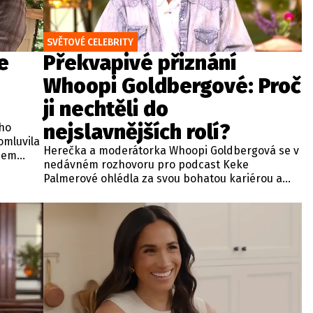
SVĚTOVÉ CELEBRITY
e
Překvapivé přiznání
Whoopi Goldbergové: Proč
ji nechtěli do
nejslavnějších rolí?
ho
omluvila
Herečka a moderátorka Whoopi Goldbergová se v
ěhem
nedávném rozhovoru pro podcast Keke
ý
Palmerové ohlédla za svou bohatou kariérou a
stáhl z
odhalila, že jen o fous unikla dvěma svým
nejslavnějším filmovým úlohám. Držitelka
prestižního ocenění EGOT přiznala, že o ni tvůrci
nce.
kultovního romantického snímku Duch z roku
1990 zpočátku vůbec nestáli. Když se tehdy
dotazovala, proč ji castingoví agenti nezavolali na
zkoušky, dostala odpověď, že její účast odmítli ze
strachu, že by svou přítomností diváky z filmu
vytrhla.