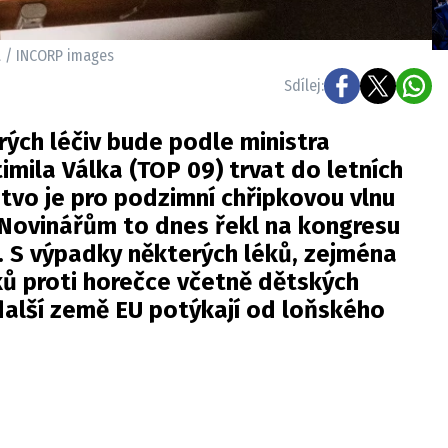
ka / INCORP images
Sdílej:
ých léčiv bude podle ministra
imila Válka (TOP 09) trvat do letních
stvo je pro podzimní chřipkovou vlnu
í. Novinářům to dnes řekl na kongresu
. S výpadky některých léků, zejména
ků proti horečce včetně dětských
 další země EU potýkají od loňského