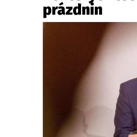
Provozovatelem serveru ne
prázdnin
Zaznamenali jste udál