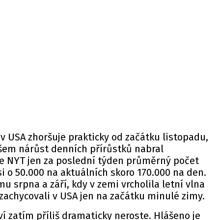
v USA zhoršuje prakticky od začátku listopadu,
šem nárůst denních přírůstků nabral
 NYT jen za poslední týden průměrný počet
i o 50.000 na aktuálních skoro 170.000 na den.
mu srpna a září, kdy v zemi vrcholila letní vlna
 zachycovali v USA jen na začátku minulé zimy.
ví zatím příliš dramaticky neroste. Hlášeno je