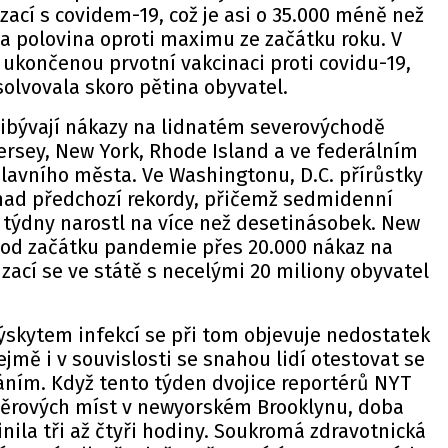
zací s covidem-19, což je asi o 35.000 méně než
a polovina oproti maximu ze začátku roku. V
 ukončenou prvotní vakcinaci proti covidu-19,
olvovala skoro pětina obyvatel.
řibývají nákazy na lidnatém severovýchodě
ersey, New York, Rhode Island a ve federálním
lavního města. Ve Washingtonu, D.C. přírůstky
 nad předchozí rekordy, přičemž sedmidenní
 týdny narostl na více než desetinásobek. New
é od začátku pandemie přes 20.000 nákaz na
izací se ve státě s necelými 20 miliony obyvatel
ýskytem infekcí se při tom objevuje nedostatek
ejmě i v souvislosti se snahou lidí otestovat se
ním. Když tento týden dvojice reportérů NYT
dběrových míst v newyorském Brooklynu, doba
inila tři až čtyři hodiny. Soukromá zdravotnická