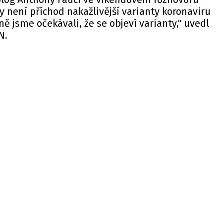
y není příchod nakažlivější varianty koronaviru
 jsme očekávali, že se objeví varianty," uvedl
N.