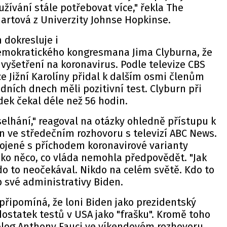
užívání stále potřebovat více," řekla The
artová z Univerzity Johnse Hopkinse.
 dokresluje i
emokratického kongresmana Jima Clyburna, že
 vyšetření na koronavirus. Podle televize CBS
e Jižní Karolíny přidal k dalším osmi členům
edních dnech měli pozitivní test. Clyburn při
dek čekal déle než 56 hodin.
 selhání," reagoval na otázky ohledně přístupu k
n ve středečním rozhovoru s televizí ABC News.
jené s příchodem koronavirové varianty
ako něco, co vláda nemohla předpovědět. "Jak
do to neočekával. Nikdo na celém světě. Kdo to
p své administrativy Biden.
řipomíná, že loni Biden jako prezidentský
dostatek testů v USA jako "frašku". Kromě toho
olog Anthony Fauci ve víkendovém rozhovoru