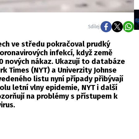
Sdílej:
ech ve středu pokračoval prudký
oronavirových infekcí, když země
00 nových nákaz. Ukazují to databáze
k Times (NYT) a Univerzity Johnse
edeného listu nyní případy přibývají
holu letní vlny epidemie, NYT i další
zorňují na problémy s přístupem k
irus.