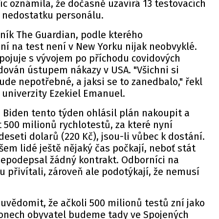
c oznámila, že dočasně uzavírá 13 testovacích
i nedostatku personálu.
ník The Guardian, podle kterého
í na test není v New Yorku nijak neobvyklé.
spojuje s vývojem po příchodu covidových
edován ústupem nákazy v USA. "Všichni si
ude nepotřebné, a jaksi se to zanedbalo," řekl
 univerzity Ezekiel Emanuel.
 Biden tento týden ohlásil plán nakoupit a
 500 milionů rychlotestů, za které nyní
eseti dolarů (220 Kč), jsou-li vůbec k dostání.
šem lidé ještě nějaký čas počkají, neboť stát
epodepsal žádný kontrakt. Odborníci na
vu přivítali, zároveň ale podotýkají, že nemusí
uvědomit, že ačkoli 500 milionů testů zní jako
lionech obyvatel budeme tady ve Spojených