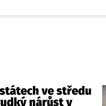
Domácí
České celebrity
Zahraničí
Světové celebrity
Počasí
Krimi
Ekonomika
Kultura
Společnost
Sport
státech ve středu
udký nárůst v
takt
Vydavatel
Inzerce
Osobní údaje / Cookies
Volná míst