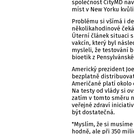
společnost CityMD naví
míst v New Yorku kvůl
Problému si všímá i de
několikahodinové čekán
Úterní článek situaci 
vakcín, který byl násl
mysleli, že testování b
bioetik z Pensylvánské
Americký prezident Joe
bezplatně distribuovat
Američané platí okolo d
Na testy od vlády si ov
zatím v tomto směru n
veřejné zdraví iniciati
být dostatečná.
"Myslím, že si musíme 
hodně, ale při 350 mi