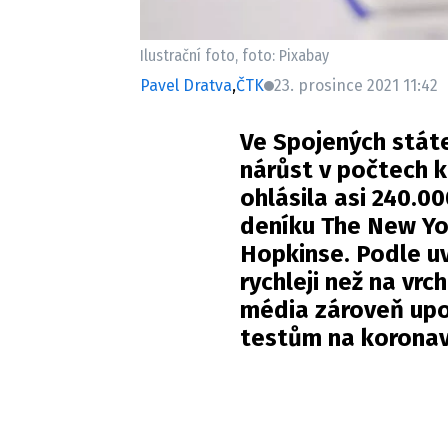
Ilustrační foto, foto: Pixabay
Pavel Dratva
,
ČTK
23. prosince 2021 11:42
Ve Spojených stát
nárůst v počtech k
ohlásila asi 240.0
deníku The New Yor
Hopkinse. Podle uv
rychleji než na vrc
média zároveň upo
testům na koronav