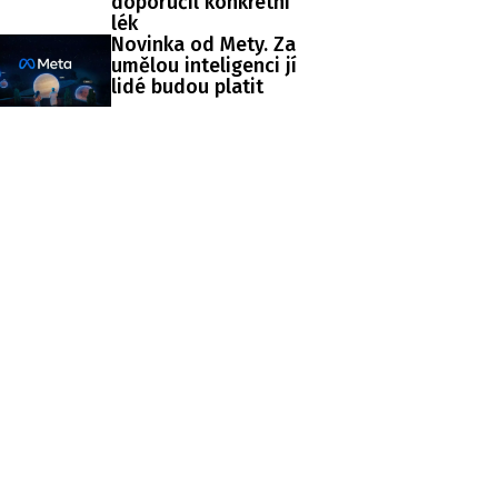
doporučil konkrétní
lék
Novinka od Mety. Za
umělou inteligenci jí
lidé budou platit