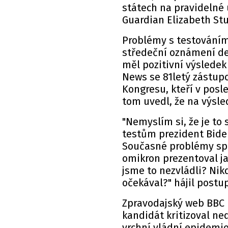
státech na pravidelné 
Guardian Elizabeth Stu
Problémy s testováním
středeční oznámení d
měl pozitivní výsledek
News se 81letý zástupc
Kongresu, kteří v posl
tom uvedl, že na výsle
"Nemyslím si, že je to
testům prezident Bide
Současné problémy spo
omikron prezentoval j
jsme to nezvládli? Nik
očekával?" hájil postu
Zpravodajský web BBC p
kandidát kritizoval ne
vrchní vládní epidemi