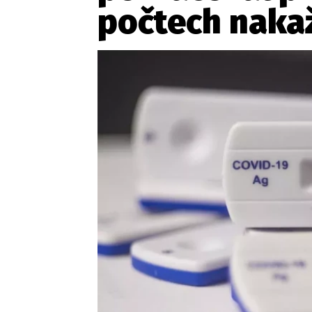
Provozovatelem serveru ne
počtech naka
Zaznamenali jste udál