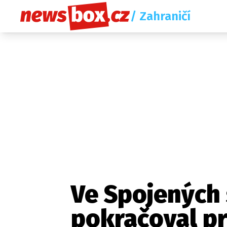
/ Zahraničí
Ve Spojených 
pokračoval pr
Etický kodex
Redakce
Kon