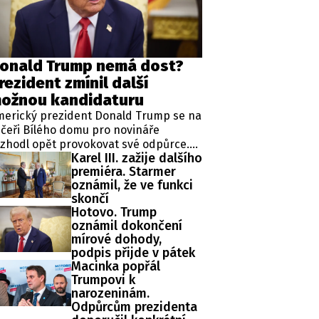
ěh, fotografie, videa?
onald Trump nemá dost?
rezident zmínil další
ožnou kandidaturu
merický prezident Donald Trump se na
čeři Bílého domu pro novináře
zhodl opět provokovat své odpůrce.
Karel III. zažije dalšího
ipkoval totiž o čtvrté kandidatuře v
premiéra. Starmer
ezidentských volbách, která je mu
oznámil, že ve funkci
odle zákonů zapovězena, protože
skončí
omentálně vykonává již druhý mandát
Hotovo. Trump
 funkci hlavy státu.
oznámil dokončení
mírové dohody,
podpis přijde v pátek
Macinka popřál
Trumpovi k
narozeninám.
Odpůrcům prezidenta