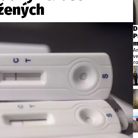
wsbox.cz je INCORP MEDIA GROUP s.r.o., IČ: 118 23 054
žených
ost? Máte pro nás důležitou zprávu, příb
D
P
Pošlete nám mail na:
redakce@newsbox.cz
m
Nejlepší z vás odměníme
A
ve
ro
Vt
pr
p
m
ve