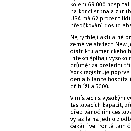
kolem 69.000 hospitali
na konci srpna a zhrub
USA má 62 procent lidí
přeočkování dosud abs
Nejrychleji aktuálně p
země ve státech New J
distriktu amerického h
infekcí šplhají vysoko
průměr za poslední tři
York registruje poprv
den a bilance hospital
přiblížila 5000.
V místech s vysokým v
testovacích kapacit, zř
před vánočním cestová
vyrazila na jedno z o
čekání ve frontě tam č