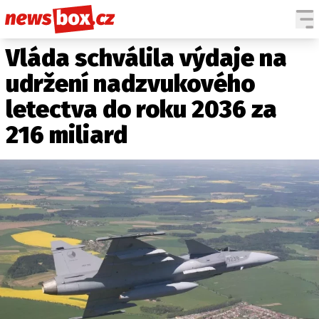
Vláda schválila výdaje na
DOMÁCÍ
ČESKÉ CELEBRITY
ZAHRANIČÍ
SVĚTOVÉ CELEBRITY
udržení nadzvukového
POČASÍ
letectva do roku 2036 za
KRIMI
216 miliard
EKONOMIKA
KULTURA
SPOLEČNOST
SPORT
SLEDUJTE NÁS NA
|
Máte příběh, fotku nebo video?