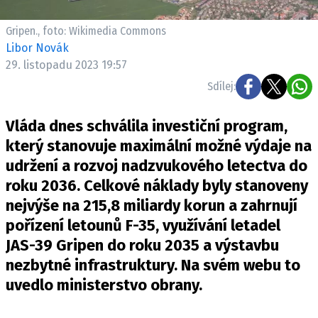
Pošlete e-mail na newsbox.cz
Gripen., foto: Wikimedia Commons
Libor Novák
ETICKÝ KODEX
29. listopadu 2023 19:57
REDAKCE
Sdílej:
KONTAKT
VYDAVATEL
Vláda dnes schválila investiční program,
INZERCE
který stanovuje maximální možné výdaje na
OSOBNÍ ÚDAJE / COOKIES
udržení a rozvoj nadzvukového letectva do
roku 2036. Celkové náklady byly stanoveny
VOLNÁ MÍSTA
nejvýše na 215,8 miliardy korun a zahrnují
pořízení letounů F-35, využívání letadel
JAS-39 Gripen do roku 2035 a výstavbu
nezbytné infrastruktury. Na svém webu to
Provozovatelem serveru newsbox.cz je
uvedlo ministerstvo obrany.
INCORP MEDIA GROUP s.r.o., IČ: 118 23 054