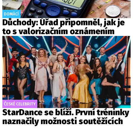
DOMÁCÍ
Důchody: Úřad připomněl, jak je
to s valorizačním oznámením
ČESKÉ CELEBRITY
StarDance se blíží. První tréninky
naznačily možnosti soutěžících