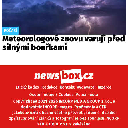
POČASÍ
Meteorologové znovu varují před
silnými bouřkami
Etický kodex
Redakce
Kontakt
Vydavatel
Inzerce
Osobní údaje / Cookies
Volná místa
Copyright @ 2021-2026 INCORP MEDIA GROUP s.r.o., a
dodavatelé INCORP images, Profimedia a ČTK.
Jakékoliv užití obsahu včetne převzetí, šíření či dalšího
zpřístupňování článků a fotografií je bez souhlasu INCORP
MEDIA GROUP s.r.o. zakázáno.