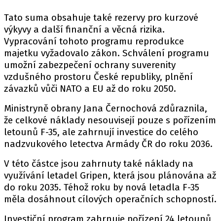
Tato suma obsahuje také rezervy pro kurzové
výkyvy a další finanční a věcná rizika.
Vypracování tohoto programu reprodukce
majetku vyžadovalo zákon. Schválení programu
umožní zabezpečení ochrany suverenity
vzdušného prostoru České republiky, plnění
závazků vůči NATO a EU až do roku 2050.
Ministryně obrany Jana Černochová zdůraznila,
že celkové náklady nesouvisejí pouze s pořízením
letounů F-35, ale zahrnují investice do celého
nadzvukového letectva Armády ČR do roku 2036.
V této částce jsou zahrnuty také náklady na
využívání letadel Gripen, která jsou plánována až
do roku 2035. Téhož roku by nová letadla F-35
měla dosáhnout cílových operačních schopností.
Investiční program zahrnuje pořízení 24 letounů