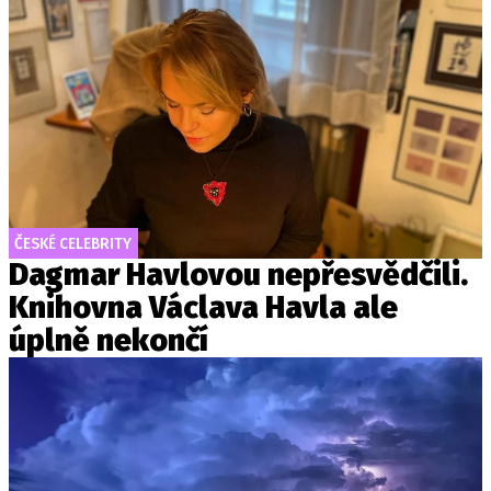
ČESKÉ CELEBRITY
Dagmar Havlovou nepřesvědčili.
Knihovna Václava Havla ale
úplně nekončí