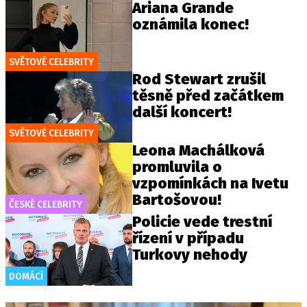
Ariana Grande
oznámila konec!
SVĚTOVÉ CELEBRITY
Rod Stewart zrušil
těsně před začátkem
další koncert!
SVĚTOVÉ CELEBRITY
Leona Machálková
promluvila o
vzpomínkách na Ivetu
Bartošovou!
ČESKÉ CELEBRITY
Policie vede trestní
řízení v případu
Turkovy nehody
DOMÁCÍ