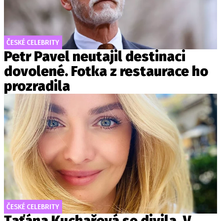
ČESKÉ CELEBRITY
Petr Pavel neutajil destinaci
dovolené. Fotka z restaurace ho
prozradila
ČESKÉ CELEBRITY
Taťána Kuchařová se divila. V