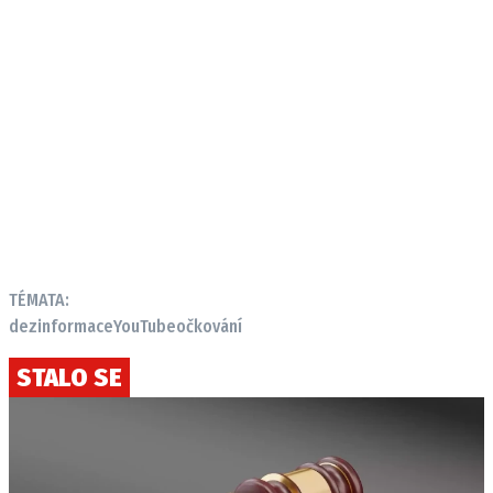
TÉMATA:
dezinformace
YouTube
očkování
STALO SE