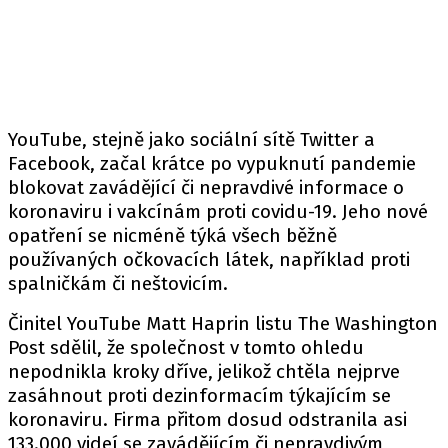
YouTube, stejně jako sociální sítě Twitter a
Facebook, začal krátce po vypuknutí pandemie
blokovat zavádějící či nepravdivé informace o
koronaviru i vakcínám proti covidu-19. Jeho nové
opatření se nicméně týká všech běžně
používaných očkovacích látek, například proti
spalničkám či neštovicím.
Činitel YouTube Matt Haprin listu The Washington
Post sdělil, že společnost v tomto ohledu
nepodnikla kroky dříve, jelikož chtěla nejprve
zasáhnout proti dezinformacím týkajícím se
koronaviru. Firma přitom dosud odstranila asi
133.000 videí se zavádějícím či nepravdivým