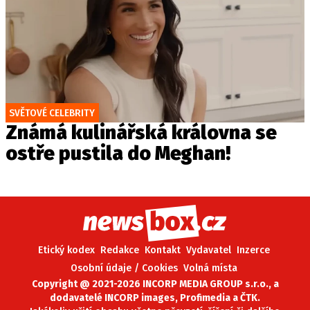
SVĚTOVÉ CELEBRITY
Známá kulinářská královna se
ostře pustila do Meghan!
Etický kodex
Redakce
Kontakt
Vydavatel
Inzerce
Osobní údaje / Cookies
Volná místa
Copyright @ 2021-2026 INCORP MEDIA GROUP s.r.o., a
dodavatelé INCORP images, Profimedia a ČTK.