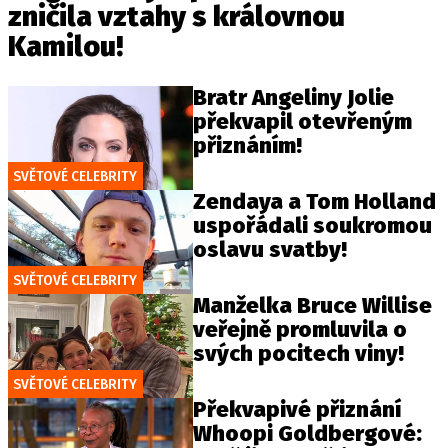
zničila vztahy s královnou
Kamilou!
Bratr Angeliny Jolie
překvapil otevřeným
přiznáním!
SVĚTOVÉ CELEBRITY
Zendaya a Tom Holland
uspořádali soukromou
oslavu svatby!
SVĚTOVÉ CELEBRITY
Manželka Bruce Willise
veřejně promluvila o
svých pocitech viny!
SVĚTOVÉ CELEBRITY
Překvapivé přiznání
Whoopi Goldbergové: