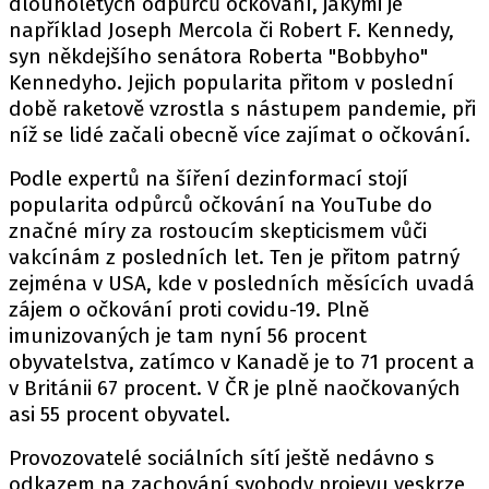
dlouholetých odpůrců očkování, jakými je
například Joseph Mercola či Robert F. Kennedy,
syn někdejšího senátora Roberta "Bobbyho"
Kennedyho. Jejich popularita přitom v poslední
době raketově vzrostla s nástupem pandemie, při
níž se lidé začali obecně více zajímat o očkování.
Podle expertů na šíření dezinformací stojí
popularita odpůrců očkování na YouTube do
značné míry za rostoucím skepticismem vůči
vakcínám z posledních let. Ten je přitom patrný
zejména v USA, kde v posledních měsících uvadá
zájem o očkování proti covidu-19. Plně
imunizovaných je tam nyní 56 procent
obyvatelstva, zatímco v Kanadě je to 71 procent a
v Británii 67 procent. V ČR je plně naočkovaných
asi 55 procent obyvatel.
Provozovatelé sociálních sítí ještě nedávno s
odkazem na zachování svobody projevu veskrze