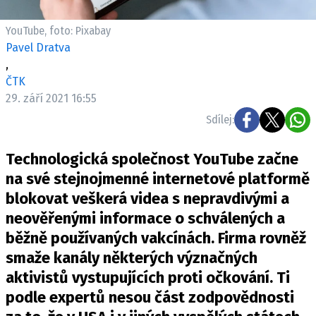
Pošlete e-mail na newsbox.cz
YouTube, foto: Pixabay
Pavel Dratva
ETICKÝ KODEX
,
REDAKCE
ČTK
KONTAKT
29. září 2021 16:55
VYDAVATEL
Sdílej:
INZERCE
Technologická společnost YouTube začne
OSOBNÍ ÚDAJE / COOKIES
na své stejnojmenné internetové platformě
VOLNÁ MÍSTA
blokovat veškerá videa s nepravdivými a
neověřenými informace o schválených a
běžně používaných vakcínách. Firma rovněž
smaže kanály některých význačných
Provozovatelem serveru newsbox.cz je
aktivistů vystupujících proti očkování. Ti
INCORP MEDIA GROUP s.r.o., IČ: 118 23 054
podle expertů nesou část zodpovědnosti