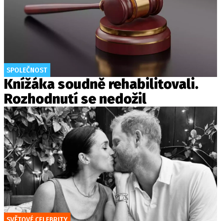
SPOLEČNOST
Knížáka soudně rehabilitovali.
Rozhodnutí se nedožil
SVĚTOVÉ CELEBRITY