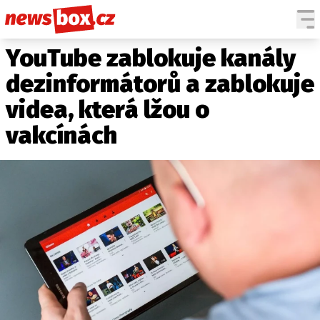
YouTube zablokuje kanály
DOMÁCÍ
ČESKÉ CELEBRITY
ZAHRANIČÍ
SVĚTOVÉ CELEBRITY
dezinformátorů a zablokuje
POČASÍ
videa, která lžou o
KRIMI
vakcínách
EKONOMIKA
KULTURA
SPOLEČNOST
SPORT
SLEDUJTE NÁS NA
|
Máte příběh, fotku nebo video?