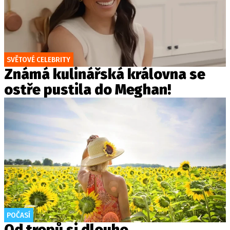
SVĚTOVÉ CELEBRITY
Známá kulinářská královna se
ostře pustila do Meghan!
POČASÍ
Od tropů si dlouho