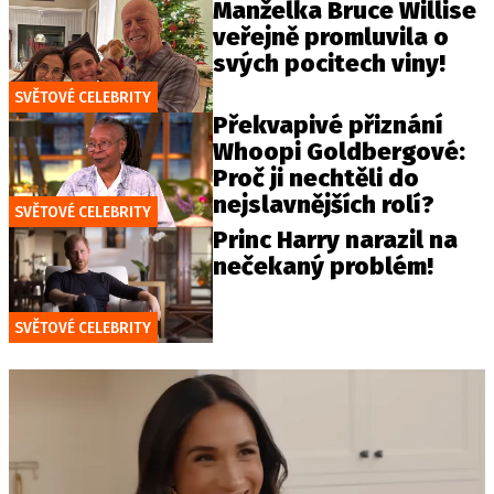
Manželka Bruce Willise
veřejně promluvila o
svých pocitech viny!
SVĚTOVÉ CELEBRITY
Překvapivé přiznání
Whoopi Goldbergové:
Proč ji nechtěli do
nejslavnějších rolí?
SVĚTOVÉ CELEBRITY
Princ Harry narazil na
nečekaný problém!
SVĚTOVÉ CELEBRITY