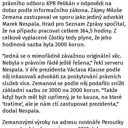
právního odboru KPR Pelikán v odpovědi na
dotaz podle informačního zákona. Zájmy Miloše
Zemana zastupoval ve sporu jako jediný advokát
Marek Nespala. Hrad pro Seznam Zprávy spočítal,
že na případu pracoval celkem 364,5 hodiny. Z
celkově vyplacené částky tedy plyne, že jeho
hodinová sazba byla 2000 korun.
"Jedná se o mimořádně závažnou originální věc.
Nebyla v právním řádě ještě řešena," řekl serveru
Nespala. V éře prezidenta Václava Klause podle
něj inkasovali advokáti za poskytování právních
služeb více. Zemanovi se podle něj podařilo snížit
základní sazbu ze 3000 na 2000 korun. "Takže
když bych měl být upřímný, je to kauza, na které
'tratíme', ale je nám ctí zastupovat prezidenta,"
dodal Nespala.
Zemanovými výroky na adresu novináře Peroutky