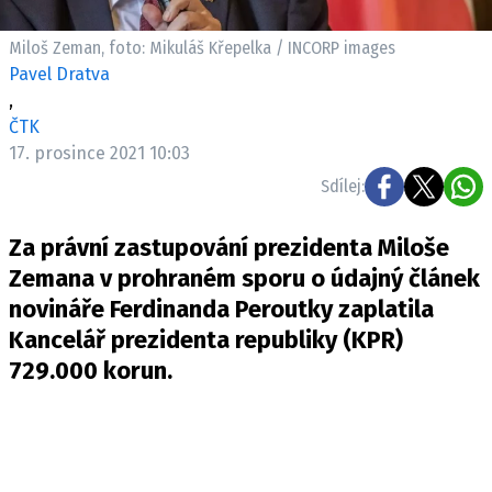
Pošlete e-mail na newsbox.cz
Miloš Zeman, foto: Mikuláš Křepelka / INCORP images
Pavel Dratva
ETICKÝ KODEX
,
REDAKCE
ČTK
KONTAKT
17. prosince 2021 10:03
VYDAVATEL
Sdílej:
INZERCE
Za právní zastupování prezidenta Miloše
OSOBNÍ ÚDAJE / COOKIES
Zemana v prohraném sporu o údajný článek
VOLNÁ MÍSTA
novináře Ferdinanda Peroutky zaplatila
Kancelář prezidenta republiky (KPR)
729.000 korun.
Provozovatelem serveru newsbox.cz je
INCORP MEDIA GROUP s.r.o., IČ: 118 23 054