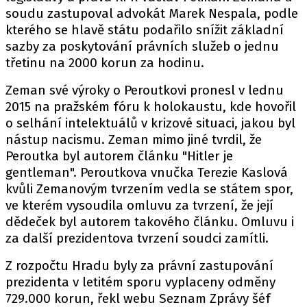
soudu zastupoval advokát Marek Nespala, podle
kterého se hlavě státu podařilo snížit základní
sazby za poskytování právních služeb o jednu
třetinu na 2000 korun za hodinu.
Zeman své výroky o Peroutkovi pronesl v lednu
2015 na pražském fóru k holokaustu, kde hovořil
o selhání intelektuálů v krizové situaci, jakou byl
nástup nacismu. Zeman mimo jiné tvrdil, že
Peroutka byl autorem článku "Hitler je
gentleman". Peroutkova vnučka Terezie Kaslová
kvůli Zemanovým tvrzením vedla se státem spor,
ve kterém vysoudila omluvu za tvrzení, že její
dědeček byl autorem takového článku. Omluvu i
za další prezidentova tvrzení soudci zamítli.
Z rozpočtu Hradu byly za právní zastupování
prezidenta v letitém sporu vyplaceny odměny
729.000 korun, řekl webu Seznam Zprávy šéf