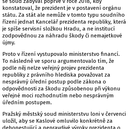
se soud zabýval poprvé v roce 2018, kdy
konstatoval, že prezident je v postavení orgánu
státu. Za stát ale nemůže v tomto typu soudního
řízení jednat Kancelář prezidenta republiky, která
je spíše servisní složkou Hradu, a ne institucí
zodpovědnou za náhradu škody či nemajetkové
újmy.
Proto v řízení vystupovalo ministerstvo financí.
To následně ve sporu argumentovalo tím, že
podle něj nelze veřejný projev prezidenta
republiky z právního hlediska považovat za
nesprávný úřední postup podle zákona o
odpovědnosti za škodu způsobenou při výkonu
veřejné moci rozhodnutím nebo nesprávným
úředním postupem.
Pražský městský soud ministerstvu loni v červenci
uložil, aby se Kaslové omluvilo konkrétně za
dehonestující a nepravdivé výroky prezidenta o