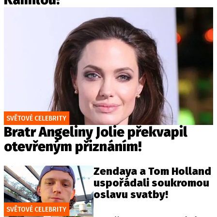
SVĚTOVÉ CELEBRITY
Bratr Angeliny Jolie překvapil
otevřeným přiznáním!
Zendaya a Tom Holland
uspořádali soukromou
oslavu svatby!
SVĚTOVÉ CELEBRITY