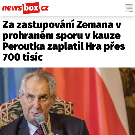
Za zastupování Zemana v
DOMÁCÍ
ČESKÉ CELEBRITY
ZAHRANIČÍ
SVĚTOVÉ CELEBRITY
prohraném sporu v kauze
POČASÍ
Peroutka zaplatil Hra přes
KRIMI
700 tisíc
EKONOMIKA
KULTURA
SPOLEČNOST
SPORT
SLEDUJTE NÁS NA
|
Máte příběh, fotku nebo video?