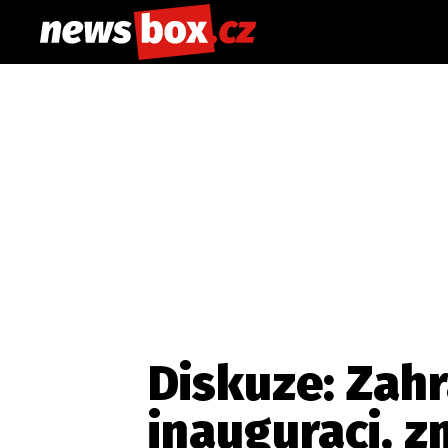
Diskuze: Zahr
inauguraci, z
Etický kodex
Redakce
Kon