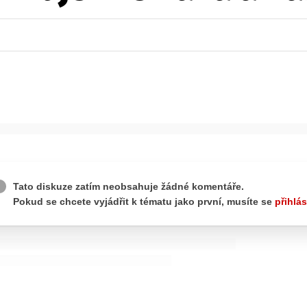
wsbox.cz je INCORP MEDIA GROUP s.r.o., IČ: 118 23 054
ost? Máte pro nás důležitou zprávu, příb
Pošlete nám mail na:
redakce@newsbox.cz
Nejlepší z vás odměníme