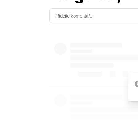
Provozovatelem serveru ne
Zaznamenali jste udál