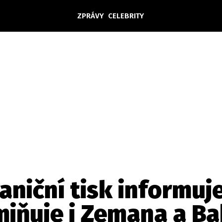
ZPRÁVY
CELEBRITY
Domácí
České celebrity
Zahraničí
Světové celebrity
Počasí
Krimi
Ekonomika
Kultura
Společnost
Sport
aniční tisk informuj
miňuje i Zemana a Ba
takt
Vydavatel
Inzerce
Osobní údaje / Cookies
Volná míst