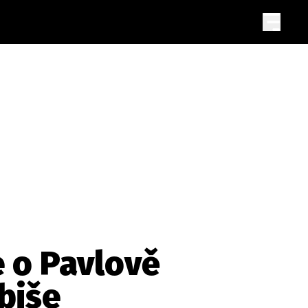
e o Pavlově
biše
a
SLEDUJTE NÁS NA
|