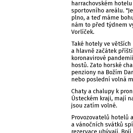
harrachovském hotelu 
sportovního areálu. "J
plno, a teď máme bohu
nám to před týdnem vys
Vorlíček.
Také hotely ve větších
a hlavně začátek příšt
koronavirové pandemii
hostů. Zato horské cha
penziony na Božím Daru
nebo poslední volná m
Chaty a chalupy k proná
Ústeckém kraji, mají n
jsou zatím volné.
Provozovatelů hotelů a
a vánočních svátků spí
rezervace ubývají. Bojí