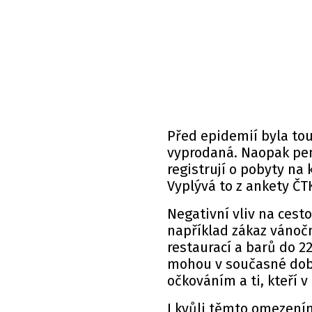
Před epidemií byla to
vyprodaná. Naopak pe
registrují o pobyty na 
Vyplývá to z ankety ČTK
Negativní vliv na cest
například zákaz vánoč
restaurací a barů do 22
mohou v současné době
očkováním a ti, kteří 
I kvůli těmto omezením