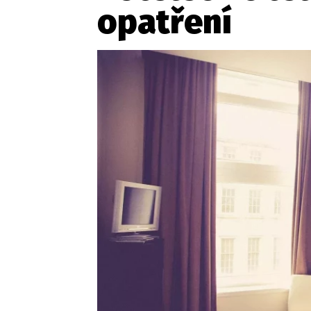
Provozovatelem serveru ne
opatření
Zaznamenali jste udál