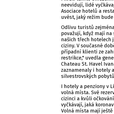
neevidují, lidé vyčkáva
Asociace hotelů a rest
uvést, jaký režim bude 
Odlivu turistů zejména
považují, když mají na
našich třech hotelech 
ciziny. V současné dob
případní klienti ze zah
restrikce," uvedla gene
Chateau St. Havel Ivan
zaznamenaly i hotely 
silvestrovských pobyt
I hotely a penziony v L
volná místa. Své rezer
cizinci a kvůli očkován
vyčkávají, jaká koronav
Volná místa mají ještě