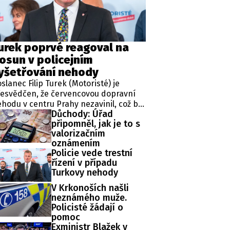
ěh, fotografie, videa?
urek poprvé reagoval na
osun v policejním
yšetřování nehody
slanec Filip Turek (Motoristé) je
esvědčen, že červencovou dopravní
hodu v centru Prahy nezavinil, což by
Důchody: Úřad
dle jeho slov mělo prokázat i
připomněl, jak je to s
obíhající vyšetřování. Policie v
valorizačním
ípadu zahájila trestní řízení a zároveň
oznámením
řídila znalecké zkoumání. Nikdo
Policie vede trestní
tím nebyl obviněn.
řízení v případu
Turkovy nehody
V Krkonoších našli
neznámého muže.
Policisté žádají o
pomoc
Exministr Blažek v