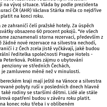
jí na vývoj situace. Vláda by podle prezidenta
aurací ČR (AHR) Václava Stárka měla co nejdříve
platit na konci roku.
 ze zahraničí čelí pražské hotely. Za úspěch
 svátky obsazeno 60 procent pokojů. "Ve všech
jsme zaznamenali storna rezervací, především z
ě žádné nové rezervace na silvestra nechodí,
raničí i z Čech zcela jistě vyčkávají, jaké budou
rální ředitelka společnosti Prague Hotels -
a Peterková. Pokles zájmu o ubytování
a penziony ve středních Čechách,
ů je zamluveno méně než v minulosti.
ibereckém kraji mají ještě na Vánoce a silvestra
vované pobyty ruší v posledních dnech hlavně
í také rodiny se staršími dětmi. Lidé ale stále
irová opatření budou v závěru roku platit.
 na konec roku třeba i v oblíbeném