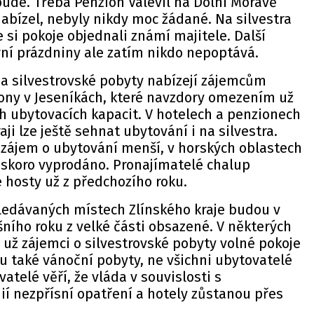
ude. Třeba Penzion Valevil na Dolní Moravě
abízel, nebyly nikdy moc žádané. Na silvestra
 si pokoje objednali známí majitele. Další
rní prázdniny ale zatím nikdo nepoptává.
na silvestrovské pobyty nabízejí zájemcům
iony v Jeseníkách, které navzdory omezením už
h ubytovacích kapacit. V hotelech a penzionech
i lze ještě sehnat ubytování i na silvestra.
 zájem o ubytování menší, v horských oblastech
 skoro vyprodáno. Pronajímatelé chalup
é hosty už z předchozího roku.
hledávaných místech Zlínského kraje budou v
ního roku z velké části obsazené. V některých
 už zájemci o silvestrovské pobyty volné pokoje
u také vánoční pobyty, ne všichni ubytovatelé
vatelé věří, že vláda v souvislosti s
í nezpřísní opatření a hotely zůstanou přes