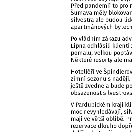
Před pandemií to pro n
Šumava měly blokovano
silvestra ale budou li
apartmánových bytech
Po vládním zákazu adv
Lipna odhlásili klienti
pomalu, velkou poptávk
Některé resorty ale maj
Hoteliéři ve Špindlero
zimní sezonu s nadějí. 
ještě zvedne a bude p
obsazenost silvestrovs
V Pardubickém kraji kl
moc nevyhledávají, sil
mají ve větší oblibě. 
rezervace dlouho dopře