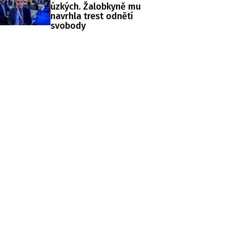
úzkých. Žalobkyně mu
navrhla trest odnětí
svobody