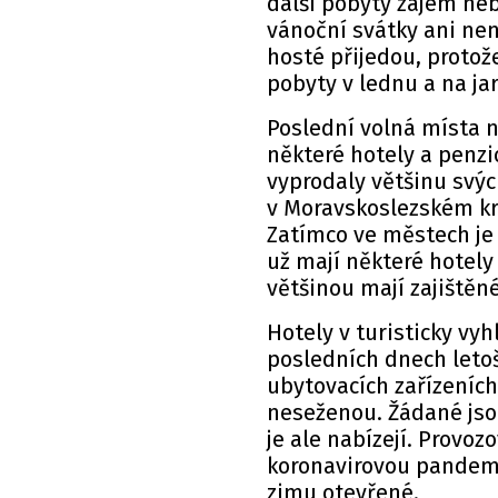
další pobyty zájem neb
vánoční svátky ani nen
hosté přijedou, protože
pobyty v lednu a na ja
Poslední volná místa 
některé hotely a penz
vyprodaly většinu svýc
v Moravskoslezském kraj
Zatímco ve městech je
už mají některé hotely
většinou mají zajištěn
Hotely v turisticky vy
posledních dnech letoš
ubytovacích zařízeních
neseženou. Žádané jso
je ale nabízejí. Provozo
koronavirovou pandemi
zimu otevřené.