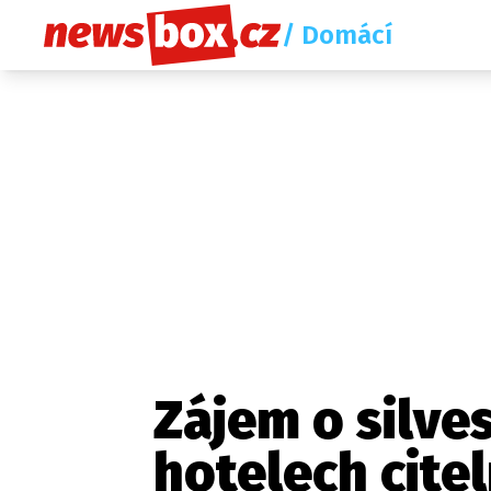
/ Domácí
Zájem o silve
hotelech citel
Etický kodex
Redakce
Kon