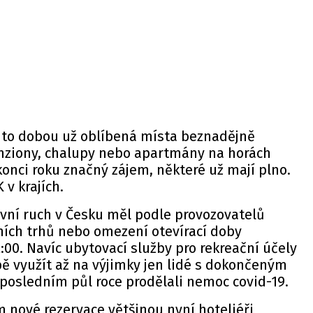
uto dobou už oblíbená místa beznadějně
nziony, chalupy nebo apartmány na horách
konci roku značný zájem, některé už mají plno.
 v krajích.
ovní ruch v Česku měl podle provozovatelů
ních trhů nebo omezení otevírací doby
:00. Navíc ubytovací služby pro rekreační účely
 využít až na výjimky jen lidé s dokončeným
v posledním půl roce prodělali nemoc covid-19.
 nové rezervace většinou nyní hoteliéři