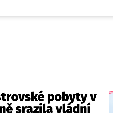
Domácí
České celebrity
Zahraničí
Světové celebrity
Počasí
Krimi
Ekonomika
Kultura
Společnost
Sport
strovské pobyty v
ně srazila vládní
takt
Vydavatel
Inzerce
Osobní údaje / Cookies
Volná míst