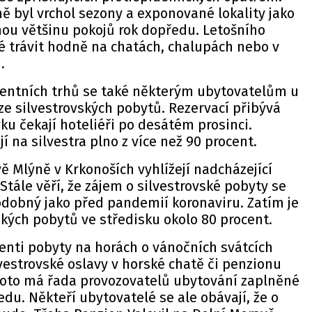
ě byl vrchol sezony a exponované lokality jako
u většinu pokojů rok dopředu. Letošního
dé trávit hodně na chatách, chalupách nebo v
.
entních trhů se také některým ubytovatelům u
 ze silvestrovských pobytů. Rezervací přibývá
u čekají hoteliéři po desátém prosinci.
í na silvestra plno z více než 90 procent.
vě Mlýně v Krkonoších vyhlížejí nadcházející
Stále věří, že zájem o silvestrovské pobyty se
odobný jako před pandemií koronaviru. Zatím je
kých pobytů ve středisku okolo 80 procent.
ienti pobyty na horách o vánočních svátcích
vestrovské oslavy v horské chatě či penzionu
Proto má řada provozovatelů ubytování zaplněné
du. Někteří ubytovatelé se ale obávají, že o