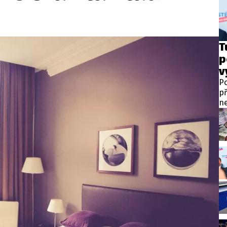
wsbox.cz je INCORP MEDIA GROUP s.r.o., IČ: 118 23 054
ost? Máte pro nás důležitou zprávu, příb
T
p
Pošlete nám mail na:
redakce@newsbox.cz
v
Nejlepší z vás odměníme
Po
př
ne
po
pr
př
na
za