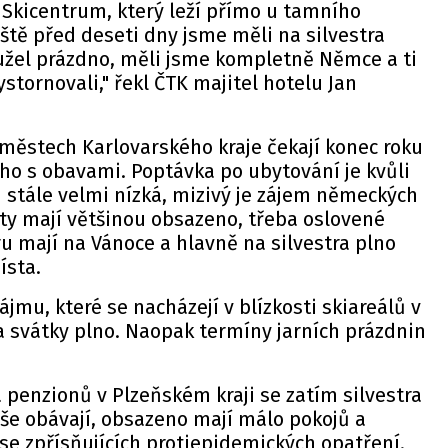
Skicentrum, který leží přímo u tamního
eště před deseti dny jsme měli na silvestra
žel prázdno, měli jsme kompletně Němce a ti
tornovali," řekl ČTK majitel hotelu Jan
 městech Karlovarského kraje čekají konec roku
ího s obavami. Poptávka po ubytování je kvůli
 stále velmi nízká, mizivý je zájem německých
ty mají většinou obsazeno, třeba oslovené
 mají na Vánoce a hlavně na silvestra plno
ísta.
jmu, které se nacházejí v blízkosti skiareálů v
a svátky plno. Naopak termíny jarních prázdnin
 penzionů v Plzeňském kraji se zatím silvestra
še obávají, obsazeno mají málo pokojů a
 se zpřísňujících protiepidemických opatření.