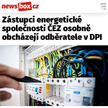
Zástupci energetické
DOMÁCÍ
ČESKÉ CELEBRITY
ZAHRANIČÍ
SVĚTOVÉ CELEBRITY
společnosti ČEZ osobně
POČASÍ
obcházejí odběratele v DPI
KRIMI
EKONOMIKA
KULTURA
SPOLEČNOST
SPORT
SLEDUJTE NÁS NA
|
Máte příběh, fotku nebo video?