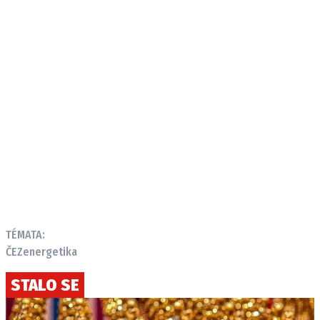
TÉMATA:
ČEZ
energetika
STALO SE