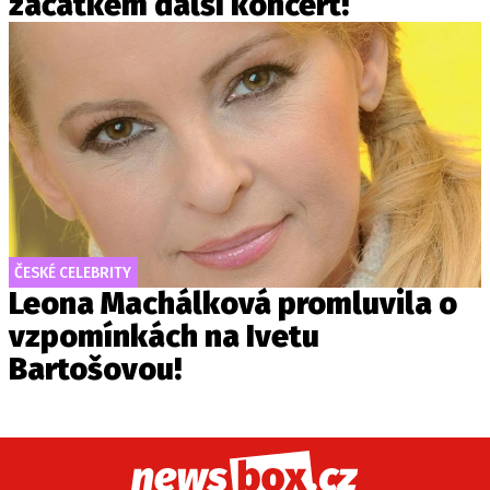
začátkem další koncert!
ČESKÉ CELEBRITY
Leona Machálková promluvila o
vzpomínkách na Ivetu
Bartošovou!