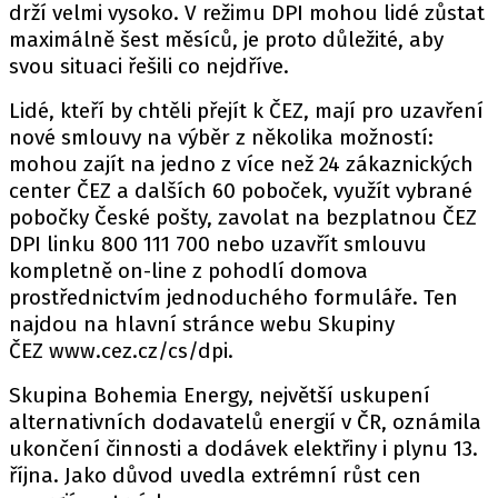
drží velmi vysoko. V režimu DPI mohou lidé zůstat
maximálně šest měsíců, je proto důležité, aby
svou situaci řešili co nejdříve.
Lidé, kteří by chtěli přejít k ČEZ, mají pro uzavření
nové smlouvy na výběr z několika možností:
mohou zajít na jedno z více než 24 zákaznických
center ČEZ a dalších 60 poboček, využít vybrané
pobočky České pošty, zavolat na bezplatnou ČEZ
DPI linku 800 111 700 nebo uzavřít smlouvu
kompletně on-line z pohodlí domova
prostřednictvím jednoduchého formuláře. Ten
najdou na hlavní stránce webu Skupiny
ČEZ www.cez.cz/cs/dpi.
Skupina Bohemia Energy, největší uskupení
alternativních dodavatelů energií v ČR, oznámila
ukončení činnosti a dodávek elektřiny i plynu 13.
října. Jako důvod uvedla extrémní růst cen