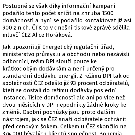
Postupně se však díky informační kampani
podařilo tento počet snížit na zhruba 1500
domácností a nyní se podařilo kontaktovat již asi
900 z nich. ČTK to v dnešní tiskové zprávě sdělila
mluvčí ČEZ Alice Horáková.
Jak upozorňují Energetický regulační úřad,
ministerstvo průmyslu a obchodu nebo nezávislí
odborníci, režim DPI slouží pouze ke
krátkodobým dodávkám a není určený pro
standardní dodávku energií. Z režimu DPI tak od
společnosti ČEZ odešlo již 93 procent odběratelů,
kteří se dostali do režimu dodávky poslední
instance. Tisíce domácností ale ani po více než
dvou měsících v DPI nepodnikly žádné kroky ke
změně. Osobní pochůzky jsou proto dalším
nástrojem, jak se ČEZ snaží odběratele ochránit
před cenovým šokem. Celkem u ČEZ skončilo na
374.000 bývalých klientů společnosti Bohemia