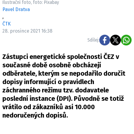
Ilustrační foto, foto: Pixabay
Pošlete e-mail na newsbox.cz
Pavel Dratva
,
ETICKÝ KODEX
ČTK
28. prosince 2021 16:38
REDAKCE
Sdílej:
KONTAKT
VYDAVATEL
Zástupci energetické společnosti ČEZ v
INZERCE
současné době osobně obcházejí
OSOBNÍ ÚDAJE / COOKIES
odběratele, kterým se nepodařilo doručit
VOLNÁ MÍSTA
dopisy informující o pravidlech
záchranného režimu tzv. dodavatele
poslední instance (DPI). Původně se totiž
vrátilo od zákazníků asi 10.000
Provozovatelem serveru newsbox.cz je
nedoručených dopisů.
INCORP MEDIA GROUP s.r.o., IČ: 118 23 054