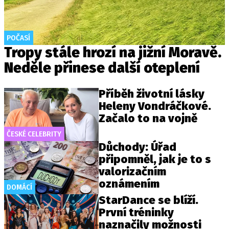
POČASÍ
Tropy stále hrozí na jižní Moravě.
Neděle přinese další oteplení
Příběh životní lásky
Heleny Vondráčkové.
Začalo to na vojně
ČESKÉ CELEBRITY
Důchody: Úřad
připomněl, jak je to s
valorizačním
oznámením
DOMÁCÍ
StarDance se blíží.
První tréninky
naznačily možnosti