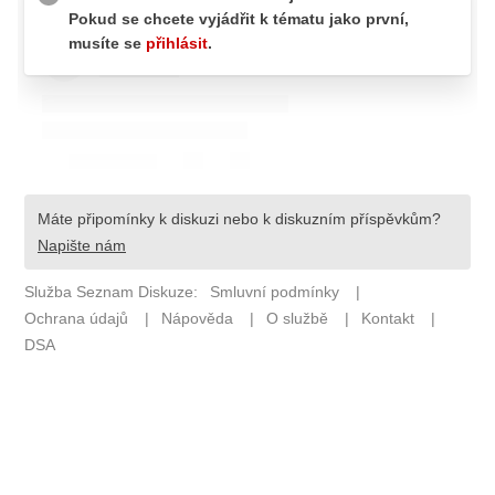
Pošlete e-mail na newsbox.cz
ETICKÝ KODEX
REDAKCE
KONTAKT
VYDAVATEL
INZERCE
OSOBNÍ ÚDAJE / COOKIES
VOLNÁ MÍSTA
Provozovatelem serveru newsbox.cz je
INCORP MEDIA GROUP s.r.o., IČ: 118 23 054