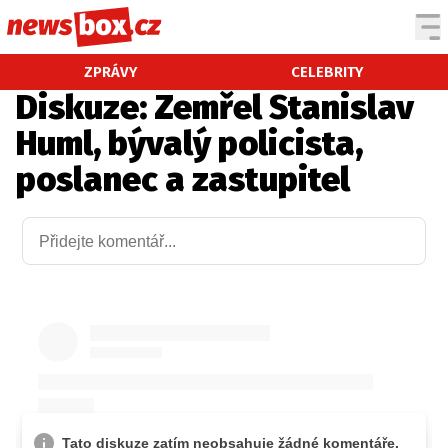
DOMÁCÍ
ČESKÉ CELEBRITY
ZPRÁVY
CELEBRITY
Diskuze: Zemřel Stanislav
ZAHRANIČÍ
SVĚTOVÉ CELEBRITY
Huml, bývalý policista,
POČASÍ
poslanec a zastupitel
KRIMI
EKONOMIKA
KULTURA
SPOLEČNOST
SPORT
SLEDUJTE NÁS NA
|
Máte příběh, fotku nebo video?