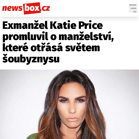
Exmanžel Katie Price
DOMÁCÍ
ČESKÉ CELEBRITY
ZAHRANIČÍ
SVĚTOVÉ CELEBRITY
promluvil o manželství,
POČASÍ
které otřásá světem
KRIMI
šoubyznysu
EKONOMIKA
KULTURA
SPOLEČNOST
SPORT
SLEDUJTE NÁS NA
|
Máte příběh, fotku nebo video?