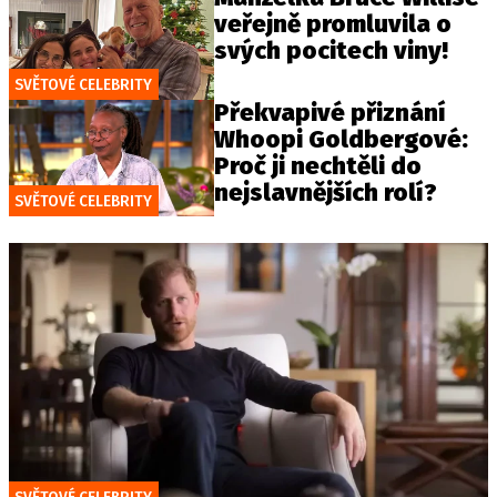
veřejně promluvila o
svých pocitech viny!
SVĚTOVÉ CELEBRITY
Překvapivé přiznání
Whoopi Goldbergové:
Proč ji nechtěli do
nejslavnějších rolí?
SVĚTOVÉ CELEBRITY
SVĚTOVÉ CELEBRITY