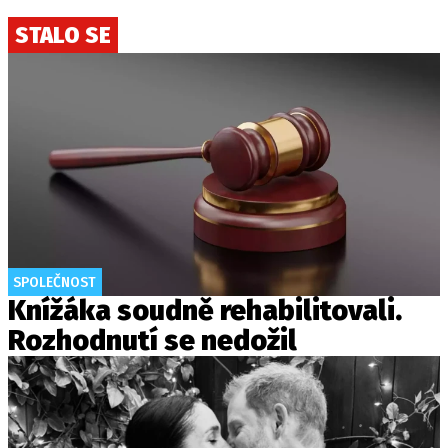
STALO SE
SPOLEČNOST
Knížáka soudně rehabilitovali.
Rozhodnutí se nedožil