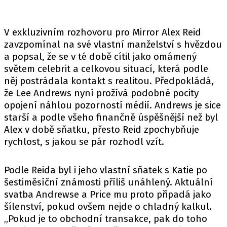
V exkluzivním rozhovoru pro Mirror Alex Reid
zavzpomínal na své vlastní manželství s hvězdou
a popsal, že se v té době cítil jako omámený
světem celebrit a celkovou situací, která podle
něj postrádala kontakt s realitou. Předpokládá,
že Lee Andrews nyní prožívá podobné pocity
opojení náhlou pozorností médií. Andrews je sice
starší a podle všeho finančně úspěšnější než byl
Alex v době sňatku, přesto Reid zpochybňuje
rychlost, s jakou se pár rozhodl vzít.
Podle Reida byl i jeho vlastní sňatek s Katie po
šestiměsíční známosti příliš unáhlený. Aktuální
svatba Andrewse a Price mu proto připadá jako
šílenství, pokud ovšem nejde o chladný kalkul.
„Pokud je to obchodní transakce, pak do toho