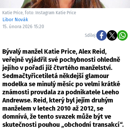
Pošlete e-mail na newsbox.cz
Katie Price, foto: Instagram Katie Price
Libor Novák
ETICKÝ KODEX
15. února 2026 15:20
REDAKCE
Sdílej:
KONTAKT
VYDAVATEL
Bývalý manžel Katie Price, Alex Reid,
INZERCE
veřejně vyjádřil své pochybnosti ohledně
OSOBNÍ ÚDAJE / COOKIES
jejího v pořadí již čtvrtého manželství.
Sedmačtyřicetiletá někdejší glamour
VOLNÁ MÍSTA
modelka se minulý měsíc po velmi krátké
známosti provdala za podnikatele Leeho
Andrewse. Reid, který byl jejím druhým
manželem v letech 2010 až 2012, se
Provozovatelem serveru newsbox.cz je
domnívá, že tento svazek může být ve
INCORP MEDIA GROUP s.r.o., IČ: 118 23 054
skutečnosti pouhou „obchodní transakcí“.