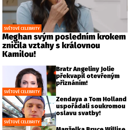
SVĚTOVÉ CELEBRITY
Meghan svým posledním krokem
zničila vztahy s královnou
Kamilou!
Bratr Angeliny Jolie
překvapil otevřeným
přiznáním!
SVĚTOVÉ CELEBRITY
Zendaya a Tom Holland
uspořádali soukromou
oslavu svatby!
SVĚTOVÉ CELEBRITY
Manželka Bruce Willise