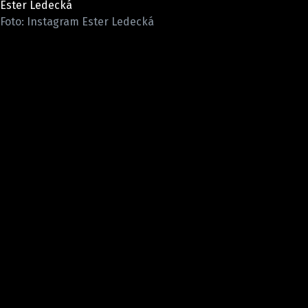
Ester Ledecká
Pošlete e-mail na newsbox.cz
Foto: Instagram Ester Ledecká
ETICKÝ KODEX
REDAKCE
KONTAKT
VYDAVATEL
INZERCE
OSOBNÍ ÚDAJE / COOKIES
VOLNÁ MÍSTA
Provozovatelem serveru newsbox.cz je
INCORP MEDIA GROUP s.r.o., IČ: 118 23 054