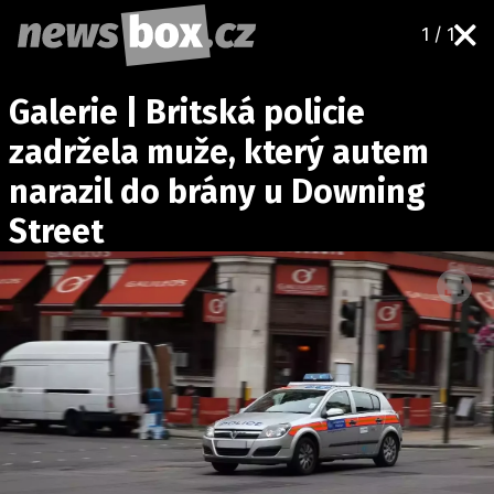
1 / 1
DOMÁCÍ
ČESKÉ CELEBRITY
Galerie | Britská policie
ZAHRANIČÍ
SVĚTOVÉ CELEBRITY
zadržela muže, který autem
POČASÍ
narazil do brány u Downing
KRIMI
Street
EKONOMIKA
KULTURA
SPOLEČNOST
SPORT
SLEDUJTE NÁS NA
|
Máte příběh, fotku nebo video?