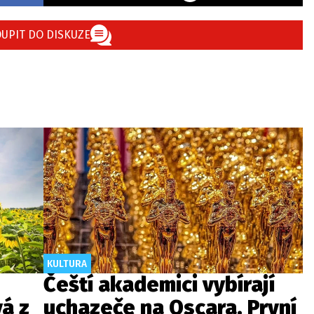
UPIT DO DISKUZE
KULTURA
Čeští akademici vybírají
á z
uchazeče na Oscara. První