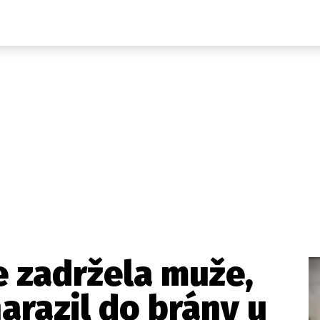
Domácí
České celebrity
Zahraničí
Světové celebrity
Počasí
Krimi
Ekonomika
Kultura
Společnost
Sport
ie zadržela muže,
arazil do brány u
takt
Vydavatel
Inzerce
Osobní údaje / Cookies
Volná míst