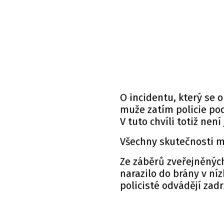
O incidentu, který se 
muže zatím policie pod
V tuto chvíli totiž nen
Všechny skutečnosti má
Ze záběrů zveřejněných 
narazilo do brány v níz
policisté odvádějí za