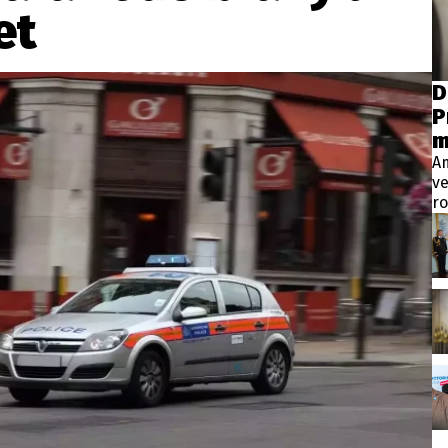
wsbox.cz je INCORP MEDIA GROUP s.r.o., IČ: 118 23 054
et
ost? Máte pro nás důležitou zprávu, příb
D
P
Pošlete nám mail na:
redakce@newsbox.cz
m
Nejlepší z vás odměníme
A
ve
ro
Vt
pr
p
m
ve