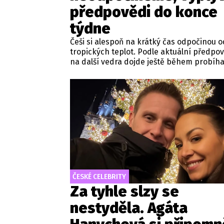
předpovědi do konce
týdne
Češi si alespoň na krátký čas odpočinou o
tropických teplot. Podle aktuální předpov
na další vedra dojde ještě během probíha
týdne. Nedělní maxima budou šplhat výr
přes 30 stupňů.
ČESKÉ CELEBRITY
Za tyhle slzy se
nestyděla. Agáta