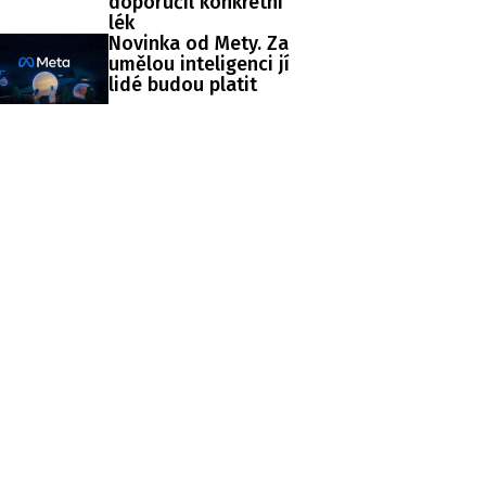
doporučil konkrétní
lék
Novinka od Mety. Za
umělou inteligenci jí
lidé budou platit