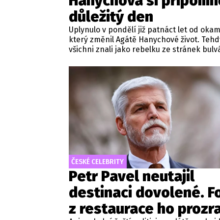
Hanychová si připomn
důležitý den
Uplynulo v pondělí již patnáct let od okam
který změnil Agátě Hanychové život. Tehdy
všichni znali jako rebelku ze stránek bulv
médií. Jenže v létě 2011 se začal psát doce
životní příběh.
ČESKÉ CELEBRITY
Petr Pavel neutajil
destinaci dovolené. F
z restaurace ho prozra