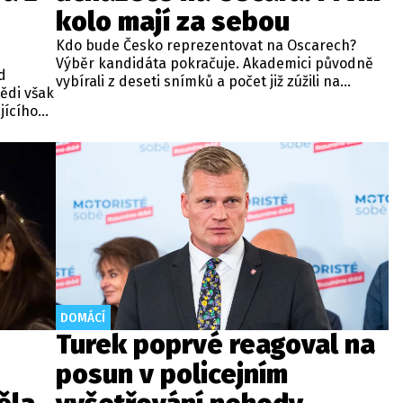
kolo mají za sebou
Kdo bude Česko reprezentovat na Oscarech?
Výběr kandidáta pokračuje. Akademici původně
d
vybírali z deseti snímků a počet již zúžili na
ědi však
polovinu. Informovala o tom Česká filmová a
jícího
televizní akademie.
azně
DOMÁCÍ
Turek poprvé reagoval na
posun v policejním