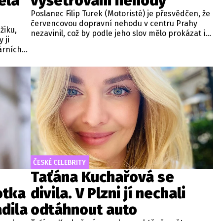
ěla
vyšetřování nehody
Poslanec Filip Turek (Motoristé) je přesvědčen, že
červencovou dopravní nehodu v centru Prahy
žiku,
nezavinil, což by podle jeho slov mělo prokázat i
 ji
probíhající vyšetřování. Policie v případu zahájila
árních
trestní řízení a zároveň nařídila znalecké
la jiný
zkoumání. Nikdo zatím nebyl obviněn.
ČESKÉ CELEBRITY
Taťána Kuchařová se
otka
divila. V Plzni jí nechali
dila
odtáhnout auto