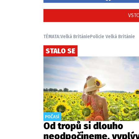
VSTO
TÉMATA:
Velká Británie
Policie Velká Británie
STALO SE
POČASÍ
Od tropů si dlouho
neodpočineme, vyplýv