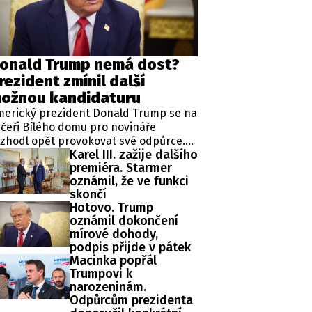
ěh, fotografie, videa?
onald Trump nemá dost?
rezident zmínil další
ožnou kandidaturu
merický prezident Donald Trump se na
čeři Bílého domu pro novináře
zhodl opět provokovat své odpůrce.
Karel III. zažije dalšího
ipkoval totiž o čtvrté kandidatuře v
premiéra. Starmer
ezidentských volbách, která je mu
oznámil, že ve funkci
odle zákonů zapovězena, protože
skončí
omentálně vykonává již druhý mandát
Hotovo. Trump
 funkci hlavy státu.
oznámil dokončení
mírové dohody,
podpis přijde v pátek
Macinka popřál
Trumpovi k
narozeninám.
Odpůrcům prezidenta