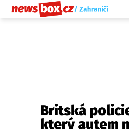
/ Zahraničí
Britská polic
který autem n
Etický kodex
Redakce
Kon