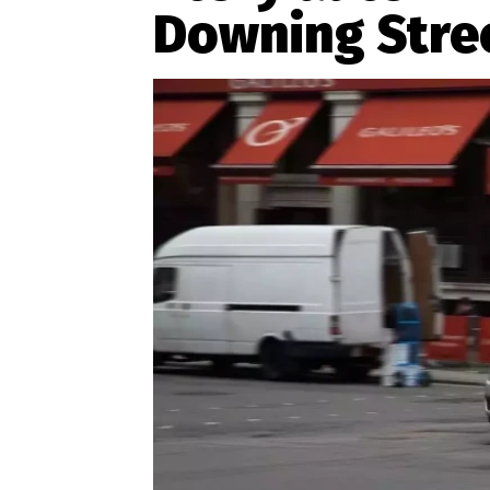
Provozovatelem serveru ne
Downing Stre
Zaznamenali jste udál