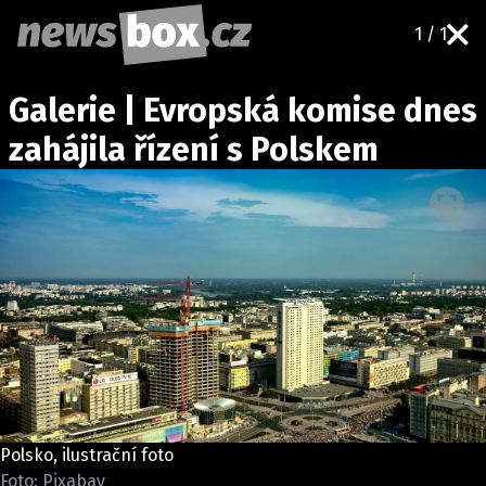
1 / 1
DOMÁCÍ
ČESKÉ CELEBRITY
Galerie | Evropská komise dnes
ZAHRANIČÍ
SVĚTOVÉ CELEBRITY
zahájila řízení s Polskem
POČASÍ
KRIMI
EKONOMIKA
KULTURA
SPOLEČNOST
SPORT
SLEDUJTE NÁS NA
|
Polsko, ilustrační foto
Máte příběh, fotku nebo video?
Foto: Pixabay