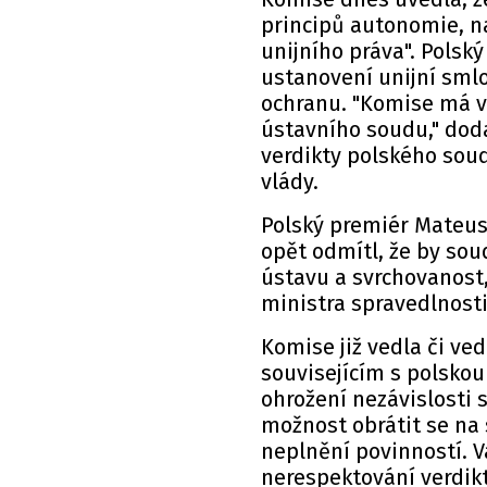
principů autonomie, na
unijního práva". Polsk
ustanovení unijní smlo
ochranu. "Komise má v
ústavního soudu," dodal
verdikty polského soud
vlády.
Polský premiér Mateus
opět odmítl, že by soud
ústavu a svrchovanost
ministra spravedlnosti
Komise již vedla či ve
souvisejícím s polskou
ohrožení nezávislosti
možnost obrátit se na
neplnění povinností. V
nerespektování verdik