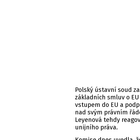
Polský ústavní soud za
základních smluv o EU
vstupem do EU a podpi
nad svým právním řáde
Leyenová tehdy reagova
unijního práva.
Komise dnes uvedla, ž