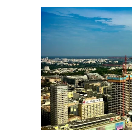
Provozovatelem serveru ne
Zaznamenali jste udál