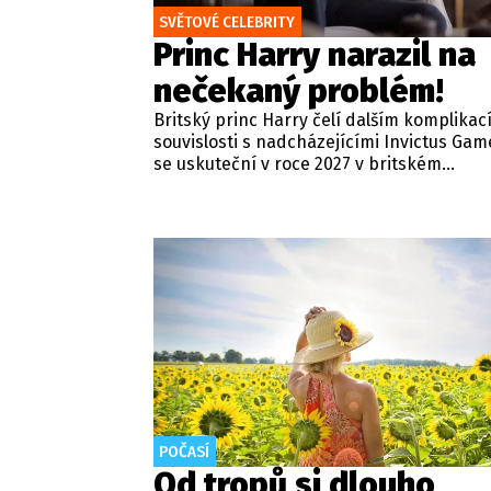
SVĚTOVÉ CELEBRITY
Princ Harry narazil na
nečekaný problém!
Britský princ Harry čelí dalším komplikac
souvislosti s nadcházejícími Invictus Gam
se uskuteční v roce 2027 v britském
Birminghamu. Vévoda ze Sussexu by si toti
aby ho na této významné sportovní událo
podpořil jeho otec král Karel III. a stanul 
boku.
POČASÍ
Od tropů si dlouho