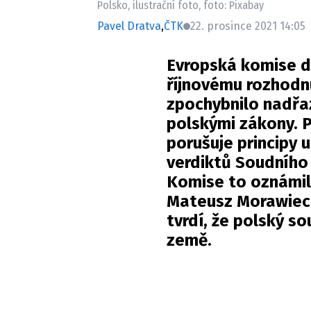
Polsko, ilustrační foto, foto: Pixabay
Pavel Dratva
,
ČTK
22. prosince 2021 14:05
Evropská komise dn
říjnovému rozhodn
zpochybnilo nadřa
polskými zákony. P
porušuje principy 
verdiktů Soudního
Komise to oznámila
Mateusz Morawiecki
tvrdí, že polský s
země.