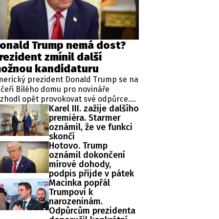
ěh, fotografie, videa?
onald Trump nemá dost?
rezident zmínil další
ožnou kandidaturu
merický prezident Donald Trump se na
čeři Bílého domu pro novináře
zhodl opět provokovat své odpůrce.
Karel III. zažije dalšího
ipkoval totiž o čtvrté kandidatuře v
premiéra. Starmer
ezidentských volbách, která je mu
oznámil, že ve funkci
odle zákonů zapovězena, protože
skončí
omentálně vykonává již druhý mandát
Hotovo. Trump
 funkci hlavy státu.
oznámil dokončení
mírové dohody,
podpis přijde v pátek
Macinka popřál
Trumpovi k
narozeninám.
Odpůrcům prezidenta