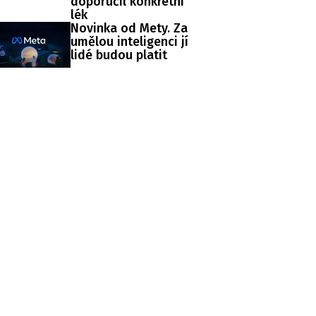
doporučil konkrétní
lék
Novinka od Mety. Za
umělou inteligenci jí
lidé budou platit