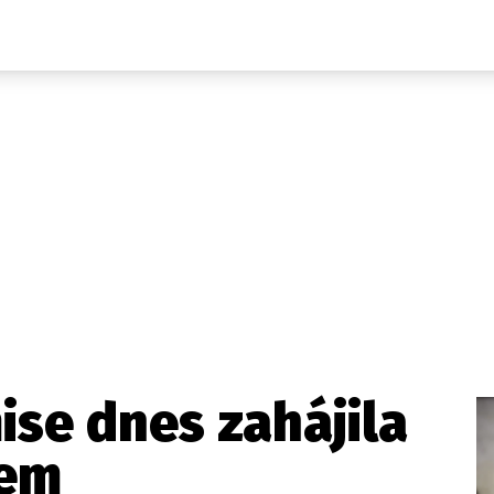
Domácí
České celebrity
Zahraničí
Světové celebrity
Počasí
Krimi
Ekonomika
Kultura
Společnost
Sport
se dnes zahájila
kem
takt
Vydavatel
Inzerce
Osobní údaje / Cookies
Volná míst