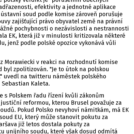
dřazenosti, efektivity a jednotné aplikace
ý ústavní soud podle komise zároveň porušuje
uvy zajišťující právo obyvatel země na právní
ážné pochybnosti o nezávislosti a nestrannosti
a EK, která již v minulosti kritizovala některé
u, jenž podle polské opozice vykonává vůli
z Morawiecki v reakci na rozhodnutí komise
 byl zpolitizován. "Je to útok na polskou
," uvedl na twitteru náměstek polského
 Sebastian Kaleta.
de s Polskem řadu řízení kvůli zákonům
 justiční reformou, kterou Brusel považuje za
 soudů. Pokud Polsko nevyhoví námitkám, má EK
 soud EU, který může stanovit pokutu za
aršava již letos dostala pokuty za
tu unijního soudu, které však dosud odmítá