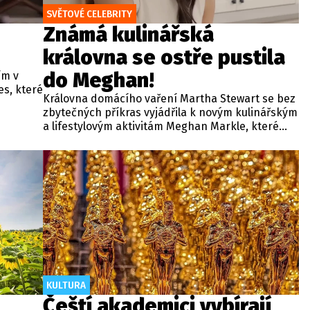
SVĚTOVÉ CELEBRITY
Známá kulinářská
královna se ostře pustila
do Meghan!
ím v
es, které
Královna domácího vaření Martha Stewart se bez
zbytečných příkras vyjádřila k novým kulinářským
ž přál,
a lifestylovým aktivitám Meghan Markle, které
sti
vévodkyně rozjíždí po svém odchodu z britské
po jeho
královské rodiny. Obě ženy se nedávno setkaly na
jedné kalifornské večeři, kde spolu prohodily
několik slov, avšak Stewart si své kritické
hodnocení nechala až pro média.
KULTURA
Čeští akademici vybírají