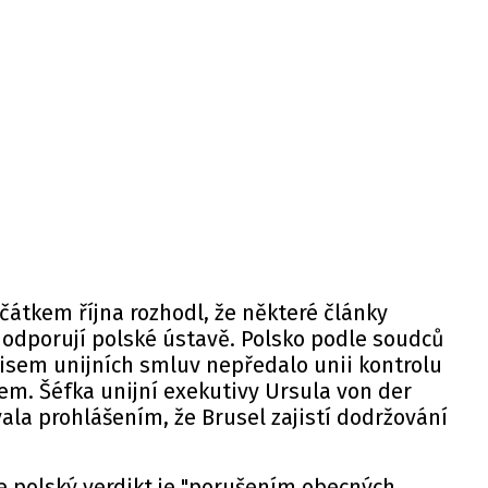
čátkem října rozhodl, že některé články
 odporují polské ústavě. Polsko podle soudců
sem unijních smluv nepředalo unii kontrolu
m. Šéfka unijní exekutivy Ursula von der
la prohlášením, že Brusel zajistí dodržování
e polský verdikt je "porušením obecných