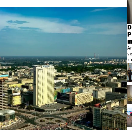
wsbox.cz je INCORP MEDIA GROUP s.r.o., IČ: 118 23 054
ost? Máte pro nás důležitou zprávu, příb
D
P
Pošlete nám mail na:
redakce@newsbox.cz
m
Nejlepší z vás odměníme
A
ve
ro
Vt
pr
p
m
ve