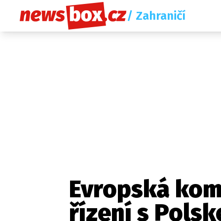
/ Zahraničí
Evropská komi
řízení s Pols
Etický kodex
Redakce
Kon