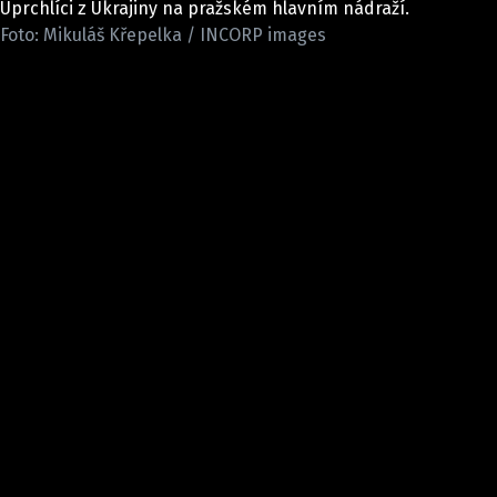
Uprchlíci z Ukrajiny na pražském hlavním nádraží.
Pošlete e-mail na newsbox.cz
Foto: Mikuláš Křepelka / INCORP images
ETICKÝ KODEX
REDAKCE
KONTAKT
VYDAVATEL
INZERCE
OSOBNÍ ÚDAJE / COOKIES
VOLNÁ MÍSTA
Provozovatelem serveru newsbox.cz je
INCORP MEDIA GROUP s.r.o., IČ: 118 23 054