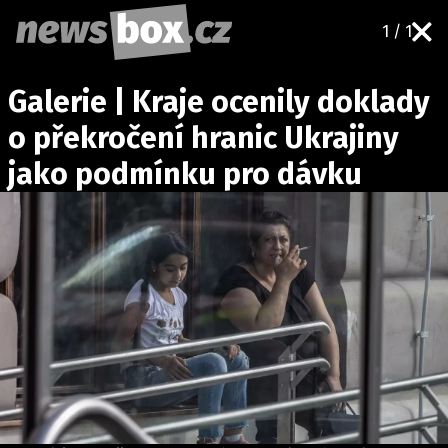
1 / 1
DOMÁCÍ
ČESKÉ CELEBRITY
Galerie | Kraje ocenily doklady
ZAHRANIČÍ
SVĚTOVÉ CELEBRITY
o překročení hranic Ukrajiny
POČASÍ
jako podmínku pro dávku
KRIMI
EKONOMIKA
KULTURA
SPOLEČNOST
SPORT
SLEDUJTE NÁS NA
|
Máte příběh, fotku nebo video?