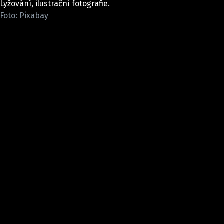
Lyžování, ilustrační fotografie.
Pošlete e-mail na newsbox.cz
Foto: Pixabay
ETICKÝ KODEX
REDAKCE
KONTAKT
VYDAVATEL
INZERCE
OSOBNÍ ÚDAJE / COOKIES
VOLNÁ MÍSTA
Provozovatelem serveru newsbox.cz je
INCORP MEDIA GROUP s.r.o., IČ: 118 23 054