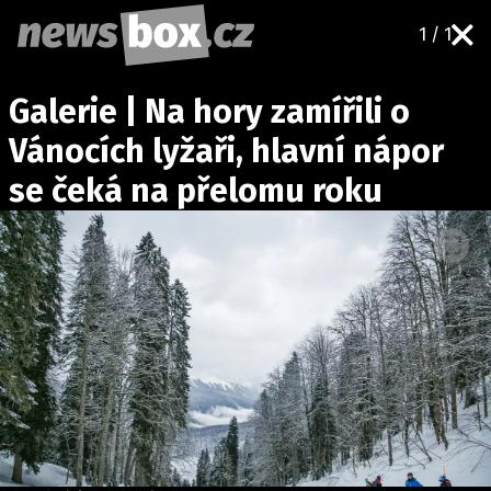
1 / 1
DOMÁCÍ
ČESKÉ CELEBRITY
Galerie | Na hory zamířili o
ZAHRANIČÍ
SVĚTOVÉ CELEBRITY
Vánocích lyžaři, hlavní nápor
POČASÍ
se čeká na přelomu roku
KRIMI
EKONOMIKA
KULTURA
SPOLEČNOST
SPORT
SLEDUJTE NÁS NA
|
Máte příběh, fotku nebo video?