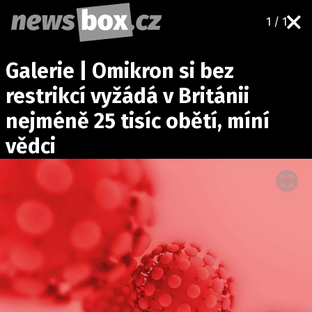
1 / 1
DOMÁCÍ
ČESKÉ CELEBRITY
Galerie | Omikron si bez
ZAHRANIČÍ
SVĚTOVÉ CELEBRITY
restrikcí vyžádá v Británii
POČASÍ
nejméně 25 tisíc obětí, míní
KRIMI
vědci
EKONOMIKA
KULTURA
SPOLEČNOST
SPORT
SLEDUJTE NÁS NA
|
Máte příběh, fotku nebo video?