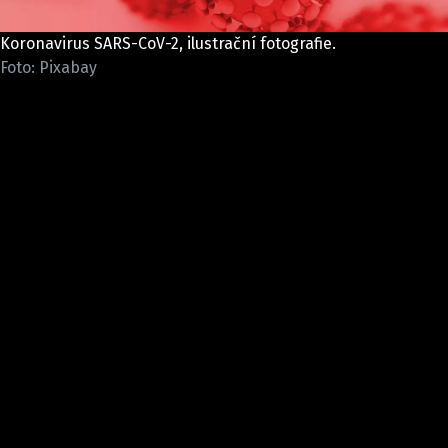
Pošlete e-mail na newsbox.cz
Koronavirus SARS-CoV-2, ilustrační fotografie.
Foto: Pixabay
ETICKÝ KODEX
REDAKCE
KONTAKT
VYDAVATEL
INZERCE
OSOBNÍ ÚDAJE / COOKIES
VOLNÁ MÍSTA
Provozovatelem serveru newsbox.cz je
INCORP MEDIA GROUP s.r.o., IČ: 118 23 054