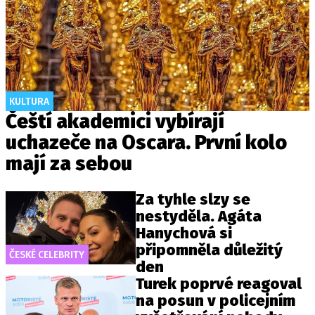
KULTURA
Čeští akademici vybírají
uchazeče na Oscara. První kolo
mají za sebou
Za tyhle slzy se
nestyděla. Agáta
Hanychová si
připomněla důležitý
ČESKÉ CELEBRITY
den
Turek poprvé reagoval
na posun v policejním