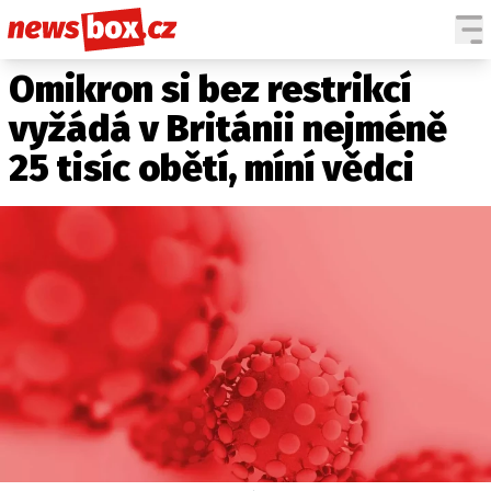
Omikron si bez restrikcí
DOMÁCÍ
ČESKÉ CELEBRITY
ZAHRANIČÍ
SVĚTOVÉ CELEBRITY
vyžádá v Británii nejméně
POČASÍ
25 tisíc obětí, míní vědci
KRIMI
EKONOMIKA
KULTURA
SPOLEČNOST
SPORT
SLEDUJTE NÁS NA
|
Máte příběh, fotku nebo video?