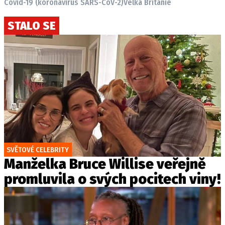
Covid-19 (koronavirus SARS-CoV-2)
Velká Británie
STALO SE
SVĚTOVÉ CELEBRITY
Manželka Bruce Willise veřejně
promluvila o svých pocitech viny!