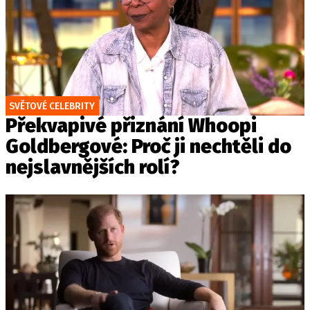
SVĚTOVÉ CELEBRITY
Překvapivé přiznání Whoopi
Goldbergové: Proč ji nechtěli do
nejslavnějších rolí?