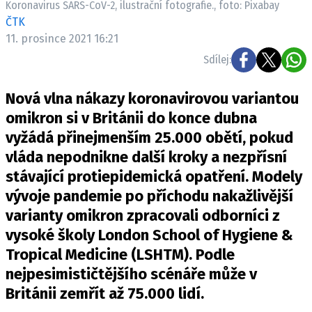
Koronavirus SARS-CoV-2, ilustrační fotografie., foto: Pixabay
Pošlete e-mail na newsbox.cz
ČTK
11. prosince 2021 16:21
ETICKÝ KODEX
Sdílej:
REDAKCE
Nová vlna nákazy koronavirovou variantou
KONTAKT
omikron si v Británii do konce dubna
VYDAVATEL
vyžádá přinejmenším 25.000 obětí, pokud
INZERCE
vláda nepodnikne další kroky a nezpřísní
OSOBNÍ ÚDAJE / COOKIES
stávající protiepidemická opatření. Modely
VOLNÁ MÍSTA
vývoje pandemie po příchodu nakažlivější
varianty omikron zpracovali odborníci z
vysoké školy London School of Hygiene &
Tropical Medicine (LSHTM). Podle
Provozovatelem serveru newsbox.cz je
nejpesimističtějšího scénáře může v
INCORP MEDIA GROUP s.r.o., IČ: 118 23 054
Británii zemřít až 75.000 lidí.