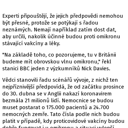
Experti připouštějí, že jejich předpovědi nemohou
být přesné, protože se potýkají s řadou
neznámých. Nemají například zatím dost dat,
aby určili, nakolik účinné budou proti omikronu
stávající vakcíny a léky.
"Na základě toho, co pozorujeme, tu v Británii
budeme mít obrovskou vlnu omikronu," řekl
stanici BBC jeden z výzkumníků Nick Davies.
Vědci stanovili řadu scénářů vývoje, z nichž ten
nejpříznivější předpovídá, že od začátku prosince
do 30. dubna se v Anglii nakazí koronavirem
bezmála 21 milionů lidí. Nemocnice se budou
muset postarat o 175.000 pacientů a 24.700
nemocných zemře. Tato čísla podle nich budou
platit v případě, kdy proticovidové vakcíny budou
dobře fungovat i u omikronu a situaci vylepší