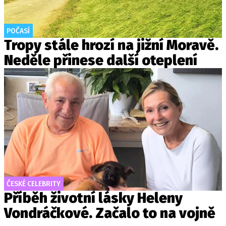
POČASÍ
Tropy stále hrozí na jižní Moravě.
Neděle přinese další oteplení
ČESKÉ CELEBRITY
Příběh životní lásky Heleny
Vondráčkové. Začalo to na vojně