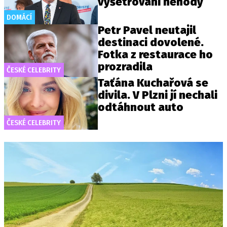
vyšetřování nehody
DOMÁCÍ
Petr Pavel neutajil
destinaci dovolené.
Fotka z restaurace ho
prozradila
ČESKÉ CELEBRITY
Taťána Kuchařová se
divila. V Plzni jí nechali
odtáhnout auto
ČESKÉ CELEBRITY