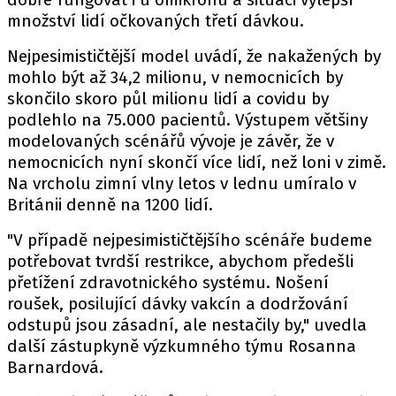
množství lidí očkovaných třetí dávkou.
Nejpesimističtější model uvádí, že nakažených by
mohlo být až 34,2 milionu, v nemocnicích by
skončilo skoro půl milionu lidí a covidu by
podlehlo na 75.000 pacientů. Výstupem většiny
modelovaných scénářů vývoje je závěr, že v
nemocnicích nyní skončí více lidí, než loni v zimě.
Na vrcholu zimní vlny letos v lednu umíralo v
Británii denně na 1200 lidí.
"V případě nejpesimističtějšího scénáře budeme
potřebovat tvrdší restrikce, abychom předešli
přetížení zdravotnického systému. Nošení
roušek, posilující dávky vakcín a dodržování
odstupů jsou zásadní, ale nestačily by," uvedla
další zástupkyně výzkumného týmu Rosanna
Barnardová.