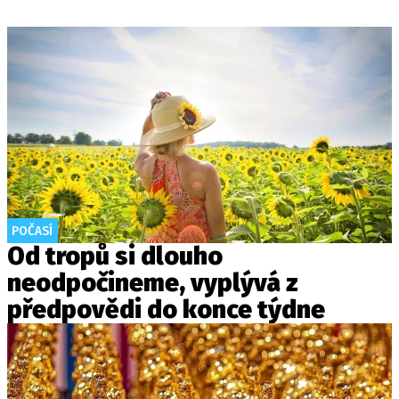
POČASÍ
Od tropů si dlouho
neodpočineme, vyplývá z
předpovědi do konce týdne