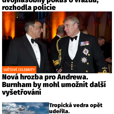
rozhodla policie
SVĚTOVÉ CELEBRITY
Nová hrozba pro Andrewa.
Burnham by mohl umožnit další
vyšetřování
Tropická vedra opět
udeřila.