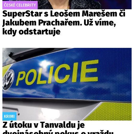
ČESKÉ CELEBRITY
SuperStar s Leošem Marešem či
Jakubem Prachařem. Už víme,
kdy odstartuje
KRIMI
Z útoku v Tanvaldu je
dvojnásobný pokus o vraždu,