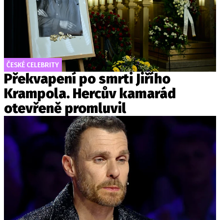
ČESKÉ CELEBRITY
Překvapení po smrti Jiřího
Krampola. Hercův kamarád
otevřeně promluvil