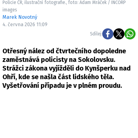
Policie ČR, ilustrační fotografie., foto: Adam Mráček / INCORP
Pošlete e-mail na newsbox.cz
images
Marek Novotný
ETICKÝ KODEX
4. června 2026 11:09
REDAKCE
Sdílej:
KONTAKT
Otřesný nález od čtvrtečního dopoledne
VYDAVATEL
zaměstnává policisty na Sokolovsku.
INZERCE
Strážci zákona vyjížděli do Kynšperku nad
OSOBNÍ ÚDAJE / COOKIES
Ohří, kde se našla část lidského těla.
VOLNÁ MÍSTA
Vyšetřování případu je v plném proudu.
Provozovatelem serveru newsbox.cz je
INCORP MEDIA GROUP s.r.o., IČ: 118 23 054