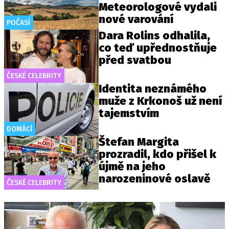
Meteorologové vydali
nové varování
POČASÍ
Dara Rolins odhalila,
co teď upřednostňuje
před svatbou
ČESKÉ CELEBRITY
Identita neznámého
muže z Krkonoš už není
tajemstvím
DOMÁCÍ
Štefan Margita
prozradil, kdo přišel k
újmě na jeho
narozeninové oslavě
ČESKÉ CELEBRITY