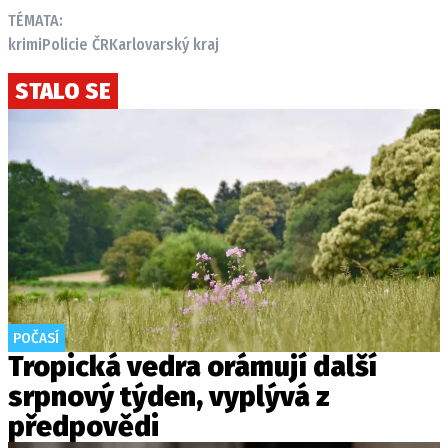
TÉMATA:
krimi
Policie ČR
Karlovarský kraj
STALO SE
POČASÍ
Tropická vedra orámují další
srpnový týden, vyplývá z
předpovědi