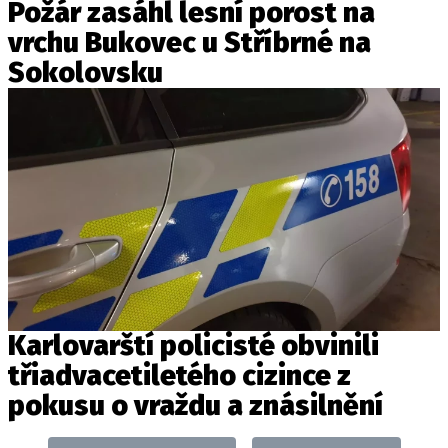
Požár zasáhl lesní porost na
vrchu Bukovec u Stříbrné na
Sokolovsku
Karlovarští policisté obvinili
třiadvacetiletého cizince z
pokusu o vraždu a znásilnění