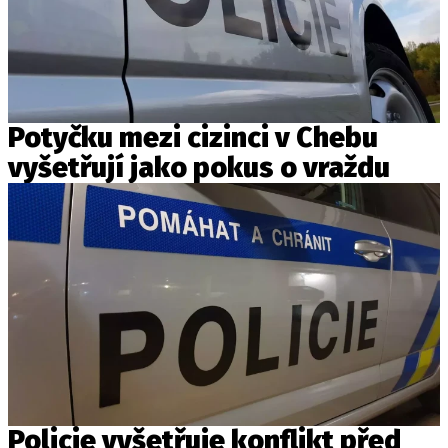
Potyčku mezi cizinci v Chebu
vyšetřují jako pokus o vraždu
Policie vyšetřuje konflikt před