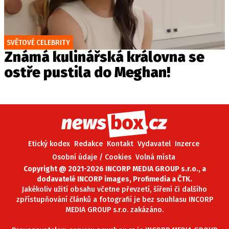
SVĚTOVÉ CELEBRITY
Známá kulinářská královna se
ostře pustila do Meghan!
Etický kodex
Redakce
Kontakt
Vydavatel
Inzerce
Osobní údaje / Cookies
Volná místa
Copyright @ 2021-2026 INCORP MEDIA GROUP s.r.o., a
dodavatelé INCORP images, Profimedia a ČTK.
Jakékoliv užití obsahu včetne převzetí, šíření či dalšího
zpřístupňování článků a fotografií je bez souhlasu INCORP
MEDIA GROUP s.r.o. zakázáno.