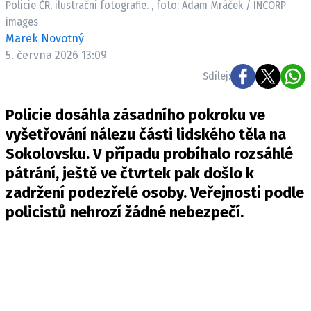
Policie ČR, ilustrační fotografie. , foto: Adam Mráček / INCORP
Pošlete e-mail na newsbox.cz
images
Marek Novotný
ETICKÝ KODEX
5. června 2026 13:09
REDAKCE
Sdílej:
KONTAKT
Policie dosáhla zásadního pokroku ve
VYDAVATEL
vyšetřování nálezu části lidského těla na
INZERCE
Sokolovsku. V případu probíhalo rozsáhlé
OSOBNÍ ÚDAJE / COOKIES
pátrání, ještě ve čtvrtek pak došlo k
VOLNÁ MÍSTA
zadržení podezřelé osoby. Veřejnosti podle
policistů nehrozí žádné nebezpečí.
Provozovatelem serveru newsbox.cz je
INCORP MEDIA GROUP s.r.o., IČ: 118 23 054