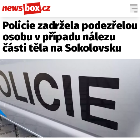
Policie zadržela podezřelou
DOMÁCÍ
ČESKÉ CELEBRITY
ZAHRANIČÍ
SVĚTOVÉ CELEBRITY
osobu v případu nálezu
POČASÍ
části těla na Sokolovsku
KRIMI
EKONOMIKA
KULTURA
SPOLEČNOST
SPORT
SLEDUJTE NÁS NA
|
Máte příběh, fotku nebo video?