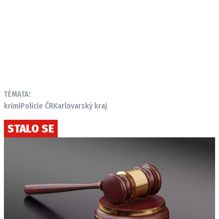
TÉMATA:
krimi
Policie ČR
Karlovarský kraj
STALO SE