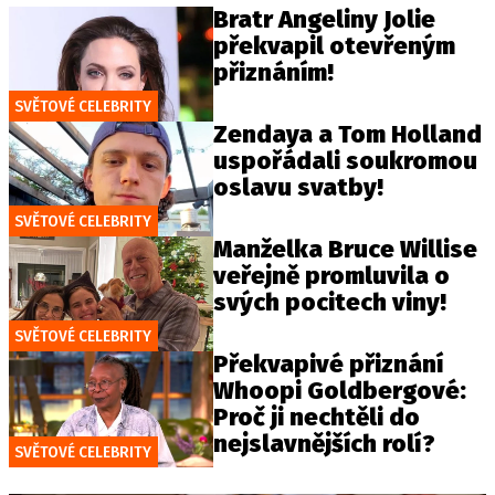
Bratr Angeliny Jolie
překvapil otevřeným
přiznáním!
SVĚTOVÉ CELEBRITY
Zendaya a Tom Holland
uspořádali soukromou
oslavu svatby!
SVĚTOVÉ CELEBRITY
Manželka Bruce Willise
veřejně promluvila o
svých pocitech viny!
SVĚTOVÉ CELEBRITY
Překvapivé přiznání
Whoopi Goldbergové:
Proč ji nechtěli do
nejslavnějších rolí?
SVĚTOVÉ CELEBRITY