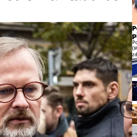
wsbox.cz je INCORP MEDIA GROUP s.r.o., IČ: 118 23 054
ost? Máte pro nás důležitou zprávu, příb
P
p
Pošlete nám mail na:
redakce@newsbox.cz
Po
Nejlepší z vás odměníme
(M
zd
do
př
na
za