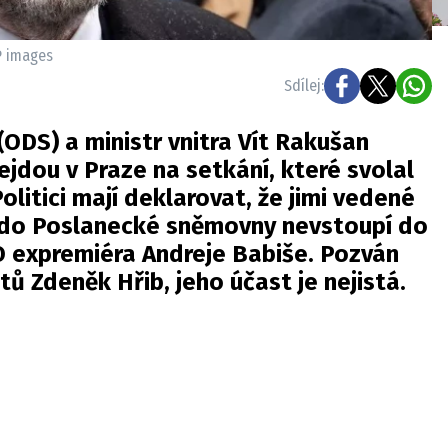
RP images
Sdílej:
(ODS) a ministr vnitra Vít Rakušan
ejdou v Praze na setkání, které svolal
litici mají deklarovat, že jimi vedené
 do Poslanecké sněmovny nevstoupí do
O expremiéra Andreje Babiše. Pozván
tů Zdeněk Hřib, jeho účast je nejistá.