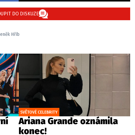
UPIT DO DISKUZE
eněk Hřib
SVĚTOVÉ CELEBRITY
vní
Ariana Grande oznámila
konec!