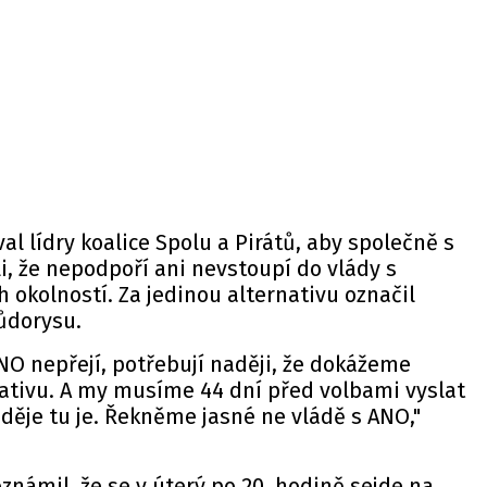
al lídry koalice Spolu a Pirátů, aby společně s
i, že nepodpoří ani nevstoupí do vlády s
okolností. Za jedinou alternativu označil
ůdorysu.
 ANO nepřejí, potřebují naději, že dokážeme
nativu. A my musíme 44 dní před volbami vyslat
aděje tu je. Řekněme jasné ne vládě s ANO,"
známil, že se v úterý po 20. hodině sejde na