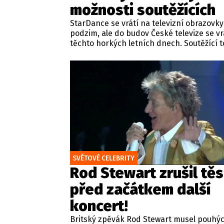
možnosti soutěžících
StarDance se vrátí na televizní obrazovky
podzim, ale do budov České televize se vrát
těchto horkých letních dnech. Soutěžící t
začali trénovat vystoupení, která předve
statisícům diváků na tanečním parketu.
SVĚTOVÉ CELEBRITY
Rod Stewart zrušil tě
před začátkem další
koncert!
Britský zpěvák Rod Stewart musel pouhý