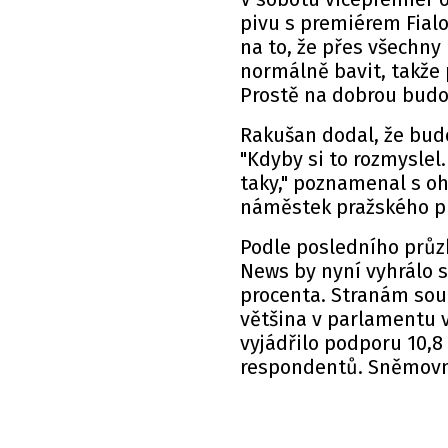
pivu s premiérem Fialo
na to, že přes všechn
normálně bavit, takže 
Prostě na dobrou budo
Rakušan dodal, že bude
"K
dyby si to rozmyslel
taky," poznamenal s oh
náměstek pražského p
Podle posledního
prů
News by nyní vyhrálo 
procenta. Stranám souč
většina v parlamentu 
vyjádřilo podporu 10,8
respondentů. Sněmovní 