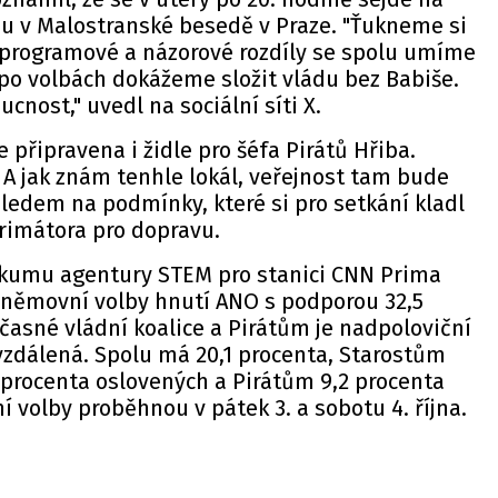
u v Malostranské besedě v Praze. "
Ťukneme si
y programové a názorové rozdíly se spolu umíme
po volbách dokážeme složit vládu bez Babiše.
ucnost,"
uvedl
na sociální síti X.
 připravena i židle pro šéfa Pirátů Hřiba.
. A jak znám tenhle lokál, veřejnost tam bude
ledem na podmínky, které si pro setkání kladl
rimátora pro dopravu.
zkumu
agentury STEM pro stanici CNN Prima
sněmovní volby hnutí ANO s podporou 32,5
asné vládní koalice a Pirátům je nadpoloviční
vzdálená. Spolu má 20,1 procenta, Starostům
 procenta oslovených a Pirátům 9,2 procenta
volby proběhnou v pátek 3. a sobotu 4. října.