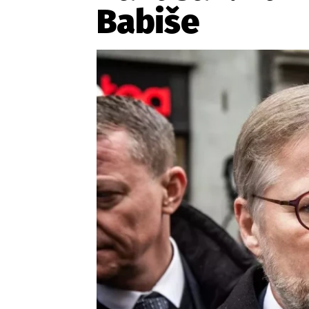
Provozovatelem serveru ne
Babiše
Zaznamenali jste udál