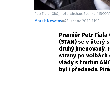
Petr Fiala (ODS), foto: Michael Zelinka / INCO
Marek Novotný
23. srpna 2025 21:15
Premiér Petr Fiala 
(STAN) se v úterý s
druhý jmenovaný. Po
strany po volbách
vlády s hnutím AN
byl i předseda Pirá