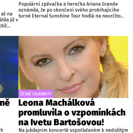
Populární zpěvačka a herečka Ariana Grande
oznámila, že po skončení svého probíhajícího
 až na
turné Eternal Sunshine Tour hodlá na neurčito
ila již v
opustit záři reflektorů.
otiž
dou
ČESKÉ CELEBRITY
sně
Leona Machálková
promluvila o vzpomínkách
na Ivetu Bartošovou!
ch
Na jubilejním koncertě uspořádaném k nedožitým