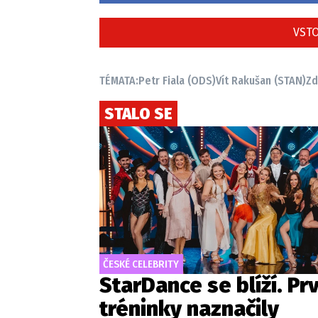
VSTO
TÉMATA:
Petr Fiala (ODS)
Vít Rakušan (STAN)
Zd
STALO SE
ČESKÉ CELEBRITY
StarDance se blíží. Pr
tréninky naznačily