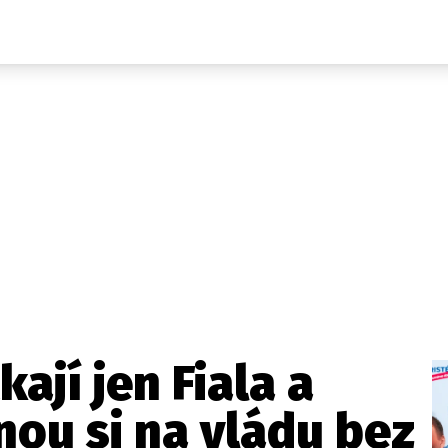
Domácí
České celebrity
Zahraničí
Světové celebrity
Počasí
Krimi
Ekonomika
Kultura
Společnost
Sport
kají jen Fiala a
ou si na vládu bez
takt
Vydavatel
Inzerce
Osobní údaje / Cookies
Volná míst