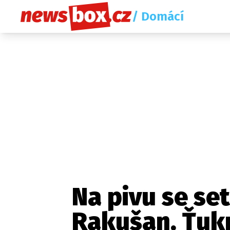
/ Domácí
Na pivu se set
Rakušan. Ťukn
Etický kodex
Redakce
Kon