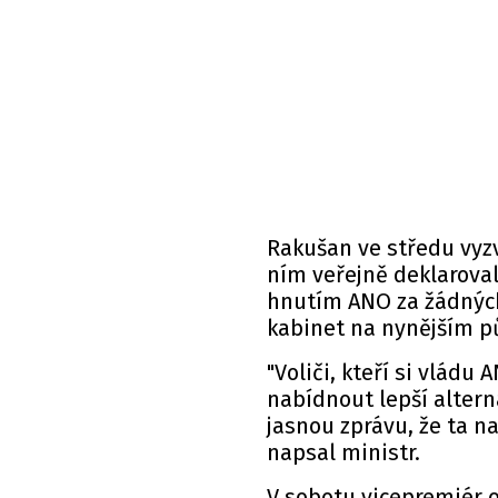
Rakušan ve středu vyzv
ním veřejně deklaroval
hnutím ANO za žádných 
kabinet na nynějším p
"Voliči, kteří si vládu
nabídnout lepší alter
jasnou zprávu, že ta n
napsal
ministr.
V sobotu vicepremiér o