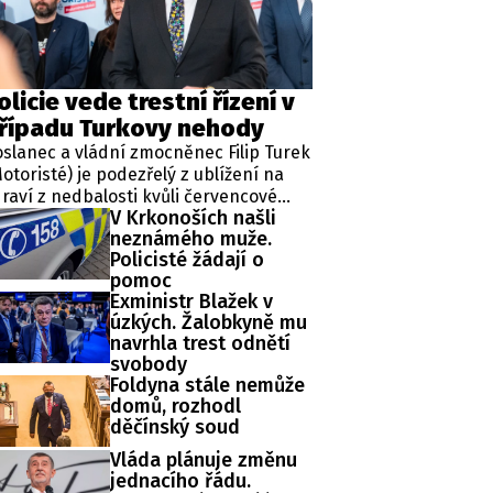
ěh, fotografie, videa?
olicie vede trestní řízení v
řípadu Turkovy nehody
slanec a vládní zmocněnec Filip Turek
otoristé) je podezřelý z ublížení na
raví z nedbalosti kvůli červencové
V Krkonoších našli
pravní nehodě v Praze. Policie v
neznámého muže.
ípadu zahájila trestní řízení a zároveň
Policisté žádají o
řídila znalecké zkoumání. Nikdo
pomoc
tím nebyl obviněn.
Exministr Blažek v
úzkých. Žalobkyně mu
navrhla trest odnětí
svobody
Foldyna stále nemůže
domů, rozhodl
děčínský soud
Vláda plánuje změnu
jednacího řádu.