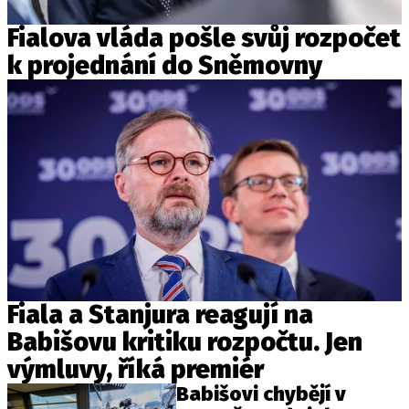
Fialova vláda pošle svůj rozpočet
k projednání do Sněmovny
Fiala a Stanjura reagují na
Babišovu kritiku rozpočtu. Jen
výmluvy, říká premiér
Babišovi chybějí v