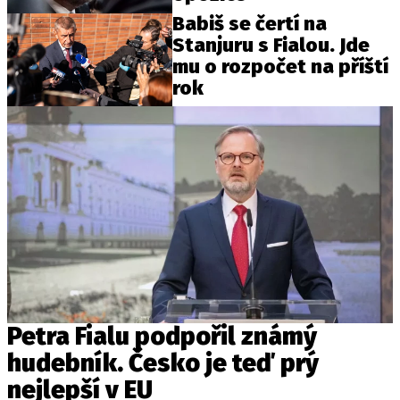
Babiš se čertí na
Stanjuru s Fialou. Jde
mu o rozpočet na příští
rok
Petra Fialu podpořil známý
hudebník. Česko je teď prý
nejlepší v EU