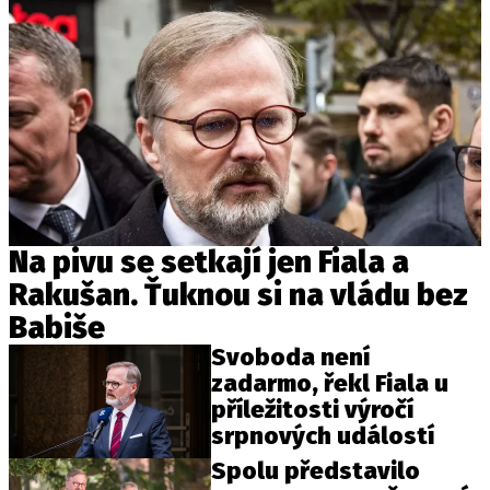
Na pivu se setkají jen Fiala a
Rakušan. Ťuknou si na vládu bez
Babiše
Svoboda není
zadarmo, řekl Fiala u
příležitosti výročí
srpnových událostí
Spolu představilo