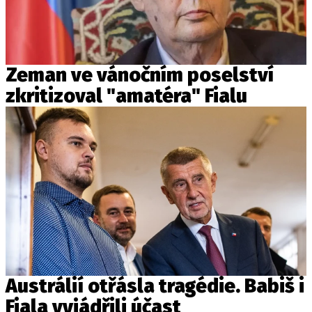
Zeman ve vánočním poselství
zkritizoval "amatéra" Fialu
Austrálií otřásla tragédie. Babiš i
Fiala vyjádřili účast