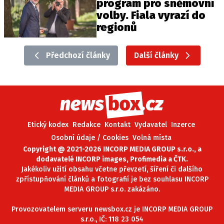
program pro sněmovní
volby. Fiala vyrazí do
regionů
Předchozí články
Další články
Etický kodex
Redakce
Kontakt
Vydavatel
Inzerce
Osobní údaje / Cookies
Volná místa
Copyright @ 2021-2026 INCORP MEDIA GROUP s.r.o., a
dodavatelé INCORP images, Profimedia a ČTK.
Jakékoliv užití obsahu včetne převzetí, šíření či dalšího
zpřístupňování článků a fotografií je bez souhlasu INCORP
MEDIA GROUP s.r.o. zakázáno.
Provozovatelem serveru newsbox.cz je INCORP MEDIA GROUP
s.r.o., IČ: 118 23 054