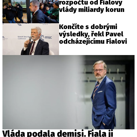
rozpočtu od Fialovy
vlády miliardy korun
Končíte s dobrými
výsledky, řekl Pavel
odcházejícímu Fialovi
Vláda podala demisi. Fiala ji