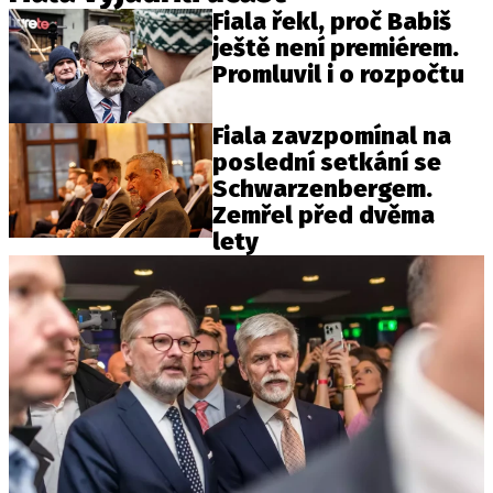
Fiala řekl, proč Babiš
ještě není premiérem.
Promluvil i o rozpočtu
Fiala zavzpomínal na
poslední setkání se
Schwarzenbergem.
Zemřel před dvěma
lety