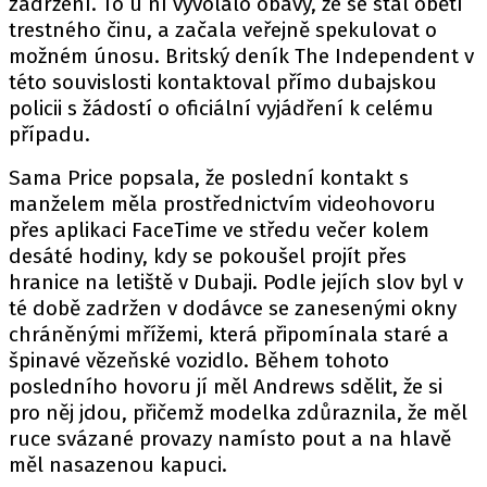
zadržení. To u ní vyvolalo obavy, že se stal obětí
trestného činu, a začala veřejně spekulovat o
možném únosu. Britský deník The Independent v
této souvislosti kontaktoval přímo dubajskou
policii s žádostí o oficiální vyjádření k celému
případu.
Sama Price popsala, že poslední kontakt s
manželem měla prostřednictvím videohovoru
přes aplikaci FaceTime ve středu večer kolem
desáté hodiny, kdy se pokoušel projít přes
hranice na letiště v Dubaji. Podle jejích slov byl v
té době zadržen v dodávce se zanesenými okny
chráněnými mřížemi, která připomínala staré a
špinavé vězeňské vozidlo. Během tohoto
posledního hovoru jí měl Andrews sdělit, že si
pro něj jdou, přičemž modelka zdůraznila, že měl
ruce svázané provazy namísto pout a na hlavě
měl nasazenou kapuci.