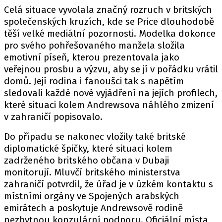
Celá situace vyvolala značný rozruch v britských
společenských kruzích, kde se Price dlouhodobě
těší velké mediální pozornosti. Modelka dokonce
pro svého pohřešovaného manžela složila
emotivní píseň, kterou prezentovala jako
veřejnou prosbu a výzvu, aby se jí v pořádku vrátil
domů. Její rodina i fanoušci tak s napětím
sledovali každé nové vyjádření na jejích profilech,
které situaci kolem Andrewsova náhlého zmizení
v zahraničí popisovalo.
Do případu se nakonec vložily také britské
diplomatické špičky, které situaci kolem
zadrženého britského občana v Dubaji
monitorují. Mluvčí britského ministerstva
zahraničí potvrdil, že úřad je v úzkém kontaktu s
místními orgány ve Spojených arabských
emirátech a poskytuje Andrewsově rodině
nezbytnou konzulární podporu. Oficiální místa