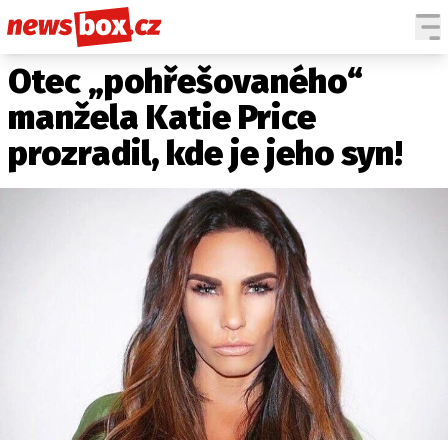
Otec „pohřešovaného“
DOMÁCÍ
ČESKÉ CELEBRITY
ZAHRANIČÍ
SVĚTOVÉ CELEBRITY
manžela Katie Price
POČASÍ
prozradil, kde je jeho syn!
KRIMI
EKONOMIKA
KULTURA
SPOLEČNOST
SPORT
SLEDUJTE NÁS NA
|
Máte příběh, fotku nebo video?