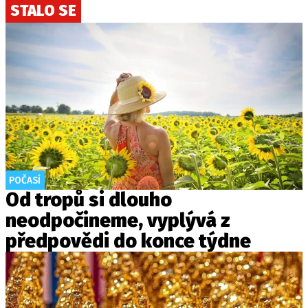
STALO SE
POČASÍ
Od tropů si dlouho
neodpočineme, vyplývá z
předpovědi do konce týdne