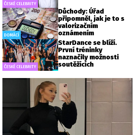
ČESKÉ CELEBRITY
Důchody: Úřad
připomněl, jak je to s
valorizačním
oznámením
DOMÁCÍ
StarDance se blíží.
První tréninky
naznačily možnosti
soutěžících
ČESKÉ CELEBRITY