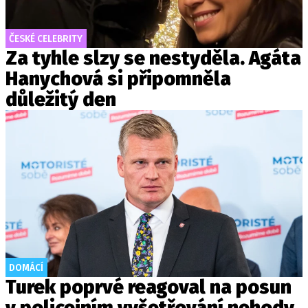
ČESKÉ CELEBRITY
Za tyhle slzy se nestyděla. Agáta
Hanychová si připomněla
důležitý den
DOMÁCÍ
Turek poprvé reagoval na posun
v policejním vyšetřování nehody