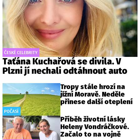
ČESKÉ CELEBRITY
Taťána Kuchařová se divila. V
Plzni jí nechali odtáhnout auto
Tropy stále hrozí na
jižní Moravě. Neděle
přinese další oteplení
POČASÍ
Příběh životní lásky
Heleny Vondráčkové.
Začalo to na vojně