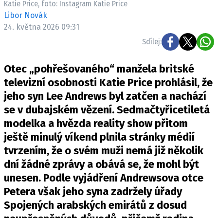
Katie Price, foto: Instagram Katie Price
Pošlete e-mail na newsbox.cz
Libor Novák
24. května 2026 09:31
ETICKÝ KODEX
Sdílej:
REDAKCE
Otec „pohřešovaného“ manžela britské
KONTAKT
televizní osobnosti Katie Price prohlásil, že
VYDAVATEL
jeho syn Lee Andrews byl zatčen a nachází
INZERCE
se v dubajském vězení. Sedmačtyřicetiletá
OSOBNÍ ÚDAJE / COOKIES
modelka a hvězda reality show přitom
VOLNÁ MÍSTA
ještě minulý víkend plnila stránky médií
tvrzením, že o svém muži nemá již několik
dní žádné zprávy a obává se, že mohl být
unesen. Podle vyjádření Andrewsova otce
Provozovatelem serveru newsbox.cz je
Petera však jeho syna zadržely úřady
INCORP MEDIA GROUP s.r.o., IČ: 118 23 054
Spojených arabských emirátů z dosud