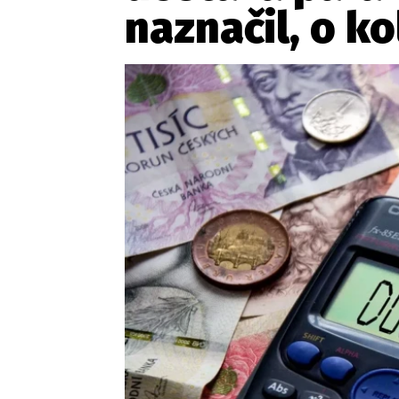
Provozovatelem serveru ne
naznačil, o ko
Zaznamenali jste udál