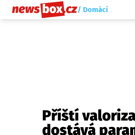
/ Domácí
Příští valori
dostává param
Etický kodex
Redakce
Kon