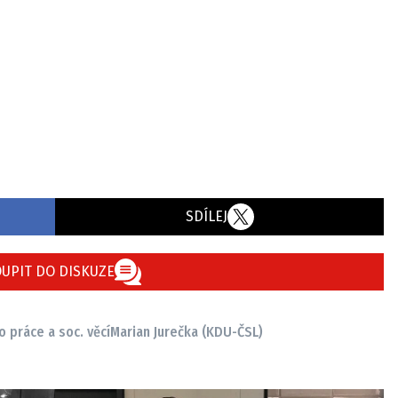
SDÍLEJ
UPIT DO DISKUZE
o práce a soc. věcí
Marian Jurečka (KDU-ČSL)