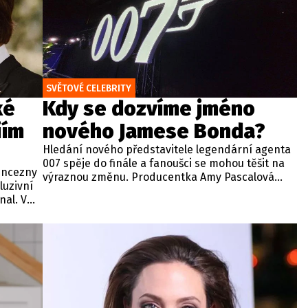
setká.
SVĚTOVÉ CELEBRITY
ké
Kdy se dozvíme jméno
iím
nového Jamese Bonda?
Hledání nového představitele legendární agenta
007 spěje do finále a fanoušci se mohou těšit na
rincezny
výraznou změnu. Producentka Amy Pascalová
luzivní
potvrdila, že jméno nového Jamese Bonda by
al. V
mělo být oficiálně oznámeno koncem tohoto
tyl a
roku.
íbené