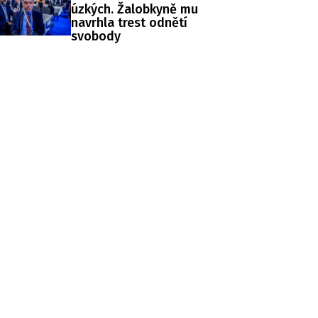
úzkých. Žalobkyně mu
navrhla trest odnětí
svobody