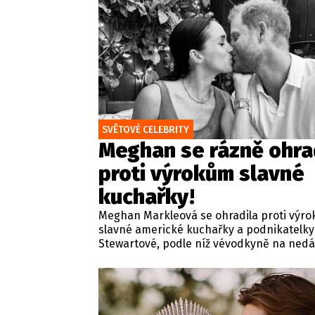
SVĚTOVÉ CELEBRITY
Meghan se rázně ohra
proti výrokům slavné
kuchařky!
Meghan Markleová se ohradila proti výr
slavné americké kuchařky a podnikatelk
Stewartové, podle níž vévodkyně na ned
večeři v Kalifornii detailně probírala své
červencové setkání s britským králem Kar
Zmíněná schůzka v sídle Highgrove Hous
proběhla ve Velké Británii za přísně tajn
podmínek a pod zámkem utajení.