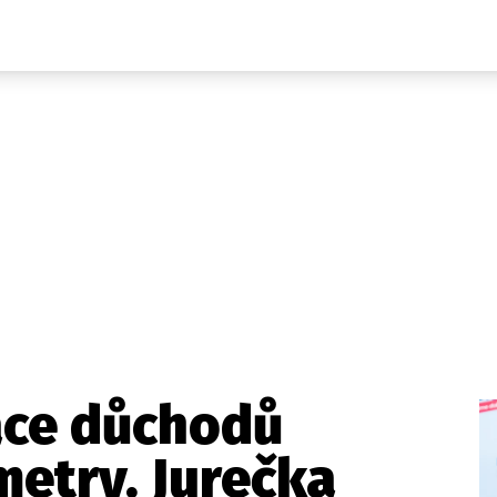
Domácí
České celebrity
Zahraničí
Světové celebrity
Počasí
Krimi
Ekonomika
Kultura
Společnost
Sport
zace důchodů
etry. Jurečka
takt
Vydavatel
Inzerce
Osobní údaje / Cookies
Volná míst