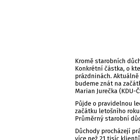
Kromě starobních důcho
Konkrétní částka, o kt
prázdninách. Aktuálně 
budeme znát na začátku 
Marian Jurečka (KDU-Č
Půjde o pravidelnou le
začátku letošního roku
Průměrný starobní důc
Důchody procházejí prá
více než 21 tisíc klien