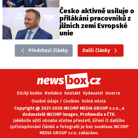
Česko aktivně usiluje o
přilákání pracovníků z
jižních zemí Evropské
unie
Předchozí články
Další články
Etický kodex
Redakce
Kontakt
Vydavatel
Inzerce
Osobní údaje / Cookies
Volná místa
Copyright @ 2021-2026 INCORP MEDIA GROUP s.r.o., a
dodavatelé INCORP images, Profimedia a ČTK.
Jakékoliv užití obsahu včetne převzetí, šíření či dalšího
zpřístupňování článků a fotografií je bez souhlasu INCORP
MEDIA GROUP s.r.o. zakázáno.