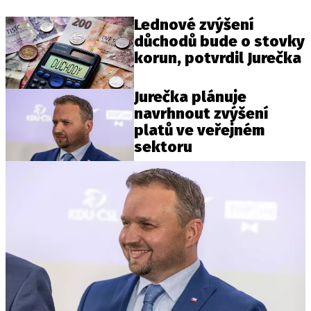
Lednové zvýšení
důchodů bude o stovky
korun, potvrdil Jurečka
Jurečka plánuje
navrhnout zvýšení
platů ve veřejném
sektoru