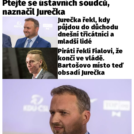
Ptejte se ústavních soudců,
naznačil Jurečka
Jurečka řekl, kdy
půjdou do důchodu
dnešní třicátníci a
mladší lidé
Piráti řekli Fialovi, že
končí ve vládě.
Bartošovo místo teď
obsadí Jurečka